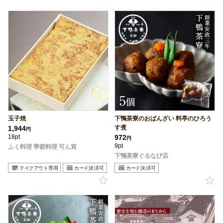
玉子焼
下鴨茶寮のおばんざい 料亭のひろう
す煮
1,944
円
18pt
972
円
9pt
ふく料理 季節料理 可ん寅
下鴨茶寮ぐるなび店