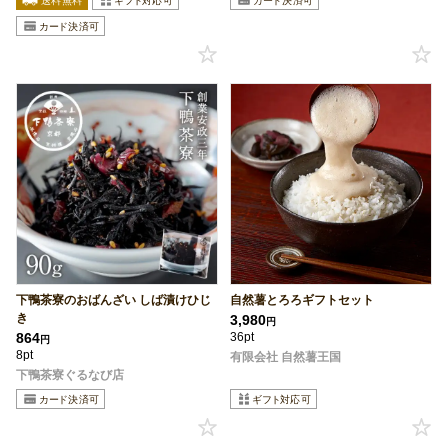
下鴨茶寮のおばんざい しば漬けひじ
自然薯とろろギフトセット
き
3,980
円
864
36pt
円
8pt
有限会社 自然薯王国
下鴨茶寮ぐるなび店