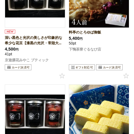
料亭のとろゆば御飯
深い黒色と光沢の美しさが印象的な
5,400
円
希少な花豆【漆黒の光沢・常陸大...
50pt
4,500
下鴨茶寮ぐるなび店
円
41pt
京遊膳花みやこ ブティック