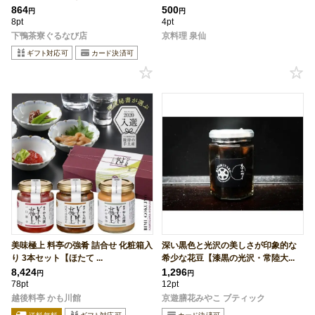
864
500
円
円
8pt
4pt
下鴨茶寮ぐるなび店
京料理 泉仙
美味極上 料亭の強肴 詰合せ 化粧箱入
深い黒色と光沢の美しさが印象的な
り 3本セット【ほたて ...
希少な花豆【漆黒の光沢・常陸大...
8,424
1,296
円
円
78pt
12pt
越後料亭 かも川館
京遊膳花みやこ ブティック