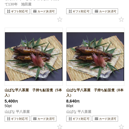
て130年 池田屋
山ばな平八茶屋 子持ち鮎旨煮（5本
山ばな平八茶屋 子持ち鮎旨煮（8本
入）
入）
5,400
8,640
円
円
50pt
80pt
山ばな 平八茶屋
山ばな 平八茶屋