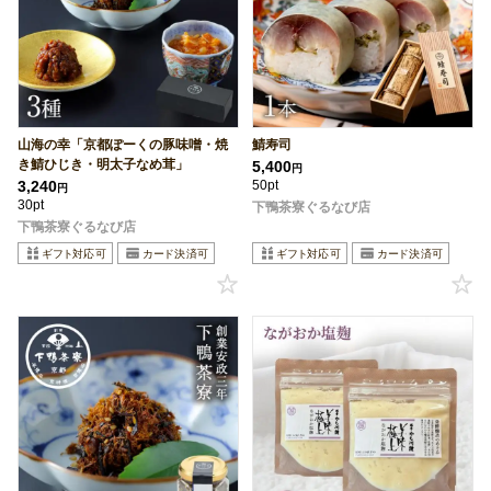
山海の幸「京都ぽーくの豚味噌・焼
鯖寿司
き鯖ひじき・明太子なめ茸」
5,400
円
3,240
50pt
円
30pt
下鴨茶寮ぐるなび店
下鴨茶寮ぐるなび店