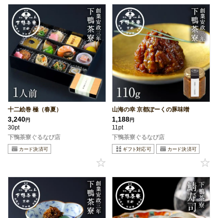
十二絵巻 極（春夏）
山海の幸 京都ぽーくの豚味噌
3,240
1,188
円
円
30pt
11pt
下鴨茶寮ぐるなび店
下鴨茶寮ぐるなび店