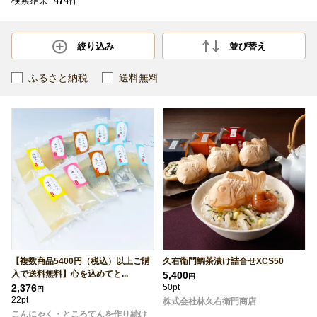
検索結果
474
件
絞り込み
並び替え
ふるさと納税
送料無料
【複数商品5400円（税込）以上ご購
久右衛門鯛茶漬け詰合せXCS50
入で送料無料】心を込めてと...
5,400
円
2,376
50pt
円
22pt
株式会社林久右衛門商店
こんにゃく・ところてんを作り続け