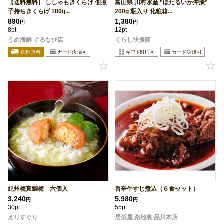
【送料無料】 ししゃもきくらげ 佃煮
富山県 川村水産 ”ほたるいか沖漬”
子持ちきくらげ 180g...
200g 瓶入り 化粧箱...
890
1,380
円
円
8pt
12pt
うめ海鮮 ぐるなび店
くらし快援隊
紀州梅真鯛梅 六個入
旨辛牛すじ煮込（６食セット）
3,240
5,980
円
円
30pt
55pt
えりすぐり
居酒屋 路地裏 品川本店