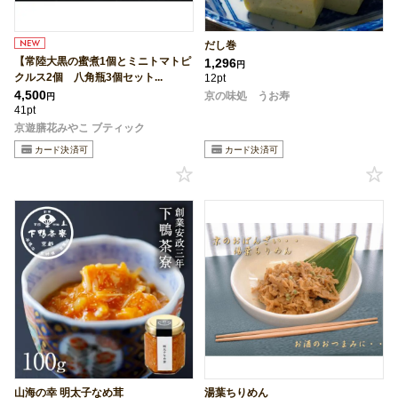
だし巻
【常陸大黒の蜜煮1個とミニトマトピ
1,296
円
クルス2個 八角瓶3個セット...
12pt
4,500
京の味処 うお寿
円
41pt
京遊膳花みやこ ブティック
山海の幸 明太子なめ茸
湯葉ちりめん