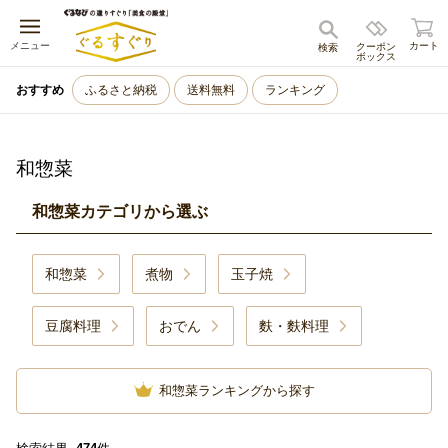
キャンセル
メニュー
カート
クーポン
検索
ボックス
おすすめ
ふるさと納税
送料無料
ランキング
和惣菜
和惣菜カテゴリから選ぶ
和惣菜
煮物
玉子焼
豆腐料理
おでん
麩・麩料理
和惣菜ランキングから探す