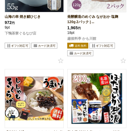
山海の幸 焼き鯖ひじき
発酵醸造のめぐみ ながおか 塩麹
120g 2パック | ...
972
円
9pt
1,965
円
18pt
下鴨茶寮ぐるなび店
越後料亭 かも川館