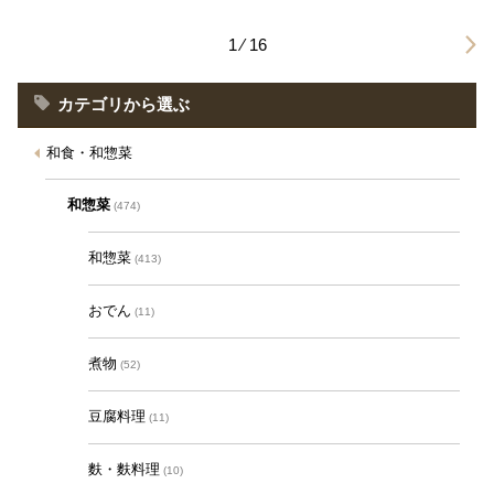
1 ⁄ 16
カテゴリから選ぶ
和食・和惣菜
和惣菜
(474)
和惣菜
(413)
おでん
(11)
煮物
(52)
豆腐料理
(11)
麩・麩料理
(10)