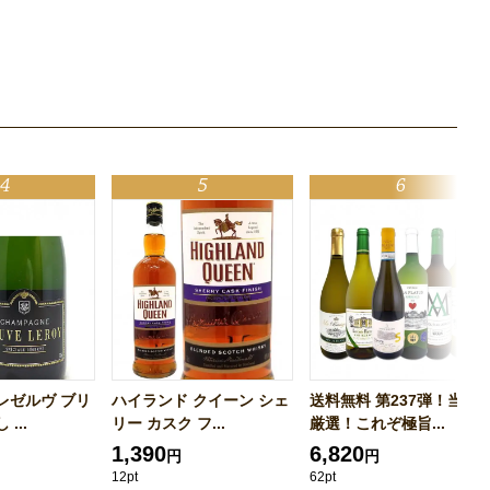
レゼルヴ ブリ
ハイランド クイーン シェ
送料無料 第237弾！当店
...
リー カスク フ...
厳選！これぞ極旨...
1,390
6,820
円
円
12pt
62pt