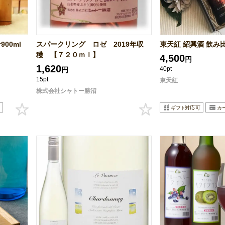
00ml
スパークリング ロゼ 2019年収
東天紅 紹興酒 飲み
穫 【７２０ｍｌ】
4,500
円
1,620
40pt
円
15pt
東天紅
株式会社シャトー勝沼