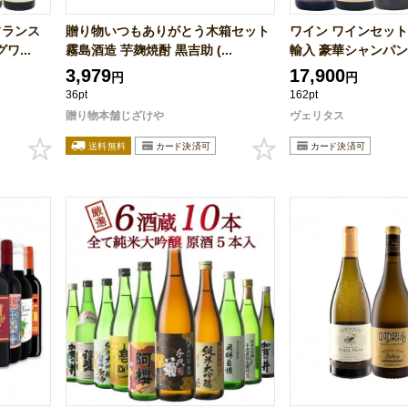
フランス
贈り物いつもありがとう木箱セット
ワイン ワインセット
...
霧島酒造 芋麹焼酎 黒吉助 (...
輸入 豪華シャンパン５
3,979
17,900
円
円
36pt
162pt
贈り物本舗じざけや
ヴェリタス