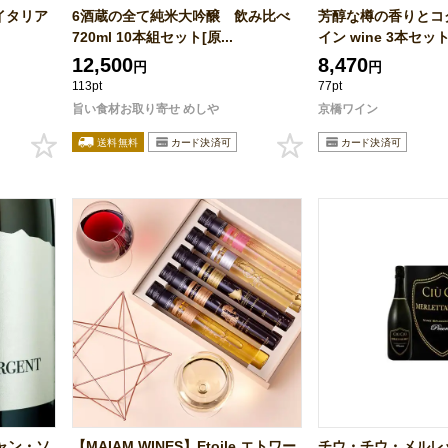
イタリア
6酒蔵の全て純米大吟醸 飲み比べ
芳醇な樽の香りとコ
720ml 10本組セット[原...
イン wine 3本セット.
12,500
8,470
円
円
113pt
77pt
旨い食材お取り寄せ めしや
京橋ワイン
ャン・ソ
【MAIAM WINES】Etoile エトワー
チウ・チウ・メルレ