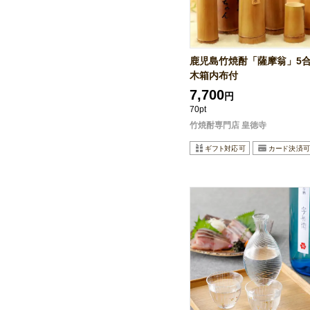
鹿児島竹焼酎「薩摩翁」5合9
木箱内布付
7,700
円
70pt
竹焼酎専門店 皇徳寺