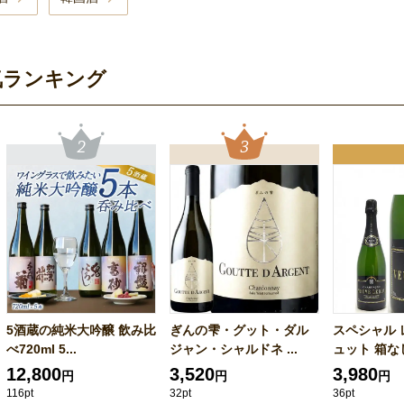
気ランキング
5酒蔵の純米大吟醸 飲み比
ぎんの雫・グット・ダル
スペシャル 
べ720ml 5...
ジャン・シャルドネ ...
ュット 箱なし 
12,800
3,520
3,980
円
円
円
116pt
32pt
36pt