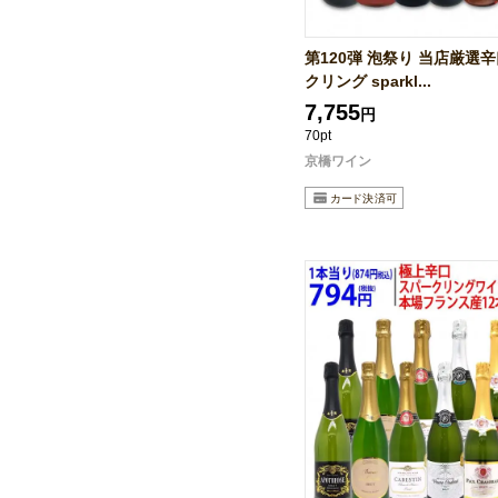
第120弾 泡祭り 当店厳選
クリング sparkl...
7,755
円
70pt
京橋ワイン