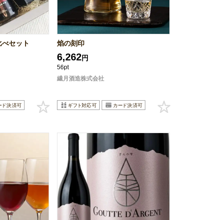
比べセット
焰の刻印
6,262
円
56pt
繊月酒造株式会社