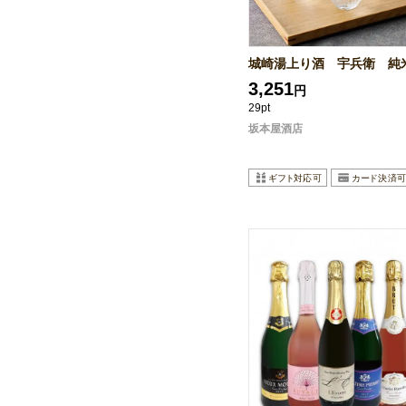
城崎湯上り酒 宇兵衛 純
3,251
円
29pt
坂本屋酒店