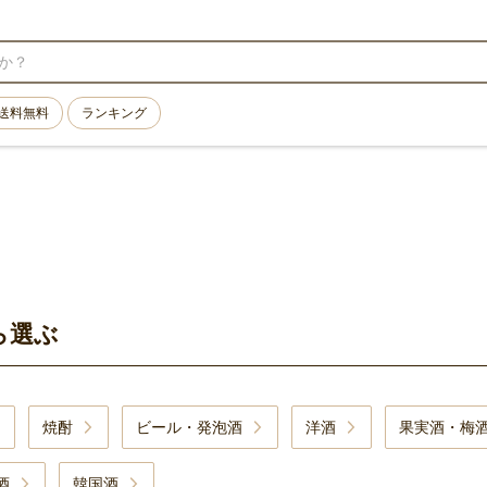
送料無料
ランキング
ら選ぶ
焼酎
ビール・発泡酒
洋酒
果実酒・梅
酒
韓国酒