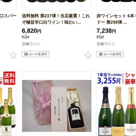
辛口スパー
送料無料 第237弾！当店厳選！これ
赤ワインセット 6本 wi
ぞ極旨辛口白ワイン！味わい...
ドー 第298弾 ...
6,820
7,238
円
円
62pt
65pt
京橋ワイン
京橋ワイン