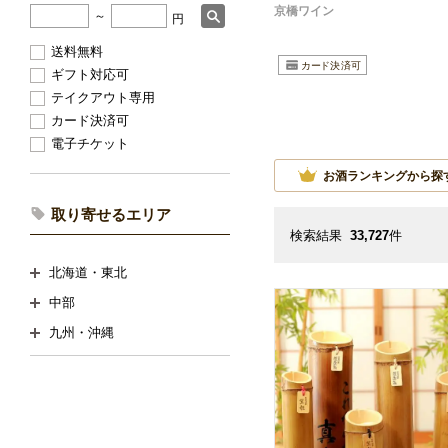
京橋ワイン
～
円
送料無料
ギフト対応可
テイクアウト専用
カード決済可
電子チケット
お酒ランキングから探
取り寄せるエリア
検索結果
33,727
件
北海道・東北
中部
九州・沖縄