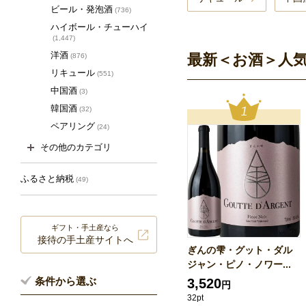
ビール・発泡酒
(736)
ハイボール・チューハイ
(1,447)
洋酒
最新＜お酒＞人
(876)
リキュール
(551)
中国酒
(3)
韓国酒
(32)
ペアリング
(24)
その他のカテゴリ
ふるさと納税
(49)
ギフト・手土産なら
接待の手土産サイトへ
ぎんの雫・グット・ダル
ジャン・ピノ・ノワー...
条件から選ぶ
3,520
円
32pt