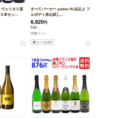
 ヴェリタス直
すべてパーカー parker 91点以上 フ
本セッ...
ルボディ赤お試し...
6,820
円
62pt
京橋ワイン