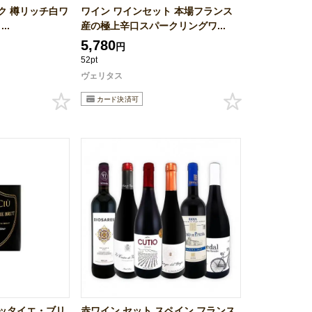
ク 樽リッチ白ワ
ワイン ワインセット 本場フランス
..
産の極上辛口スパークリングワ...
5,780
円
52pt
ヴェリタス
ッタイエ・ブリ
赤ワイン セット スペイン フランス