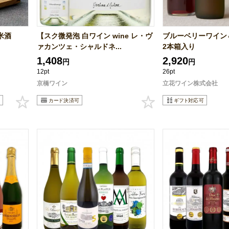
米酒
【スク微発泡 白ワイン wine レ・ヴ
ブルーベリーワイン
ァカンツェ・シャルドネ...
2本箱入り
1,408
2,920
円
円
12pt
26pt
京橋ワイン
立花ワイン株式会社