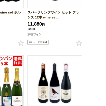
ne set ボル
スパークリングワイン セット フラ
ンス 12本 wine se...
11,880
円
108pt
京橋ワイン