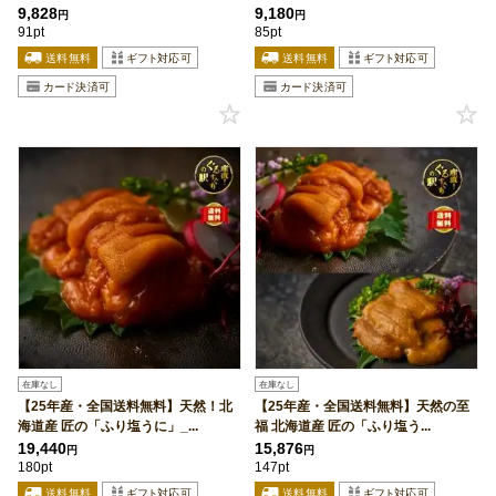
9,828
9,180
円
円
91pt
85pt
在庫なし
在庫なし
【25年産・全国送料無料】天然！北
【25年産・全国送料無料】天然の至
海道産 匠の「ふり塩うに」_...
福 北海道産 匠の「ふり塩う...
19,440
15,876
円
円
180pt
147pt