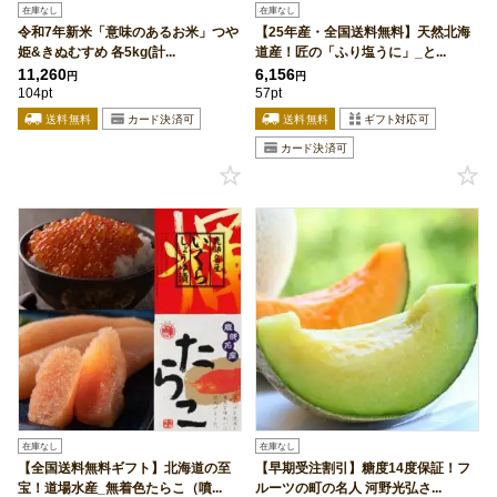
在庫なし
在庫なし
令和7年新米「意味のあるお米」つや
【25年産・全国送料無料】天然北海
姫&きぬむすめ 各5kg(計...
道産！匠の「ふり塩うに」_と...
11,260
6,156
円
円
104pt
57pt
在庫なし
在庫なし
【全国送料無料ギフト】北海道の至
【早期受注割引】糖度14度保証！フ
宝！道場水産_無着色たらこ（噴...
ルーツの町の名人 河野光弘さ...