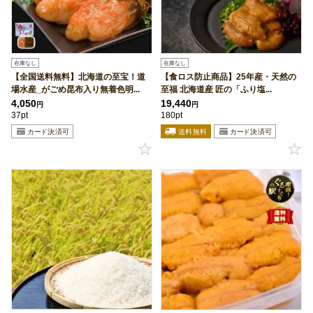
在庫なし
在庫なし
【全国送料無料】北海道の至宝！道
【食ロス防止商品】25年産・天然の
場水産_がごめ昆布入り無着色明...
至福 北海道産 匠の「ふり塩...
4,050
19,440
円
円
37pt
180pt