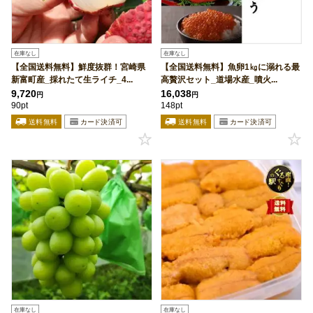
在庫なし
在庫なし
【全国送料無料】鮮度抜群！宮崎県
【全国送料無料】魚卵1㎏に溺れる最
新富町産_採れたて生ライチ_4...
高贅沢セット_道場水産_噴火...
9,720
16,038
円
円
90pt
148pt
在庫なし
在庫なし