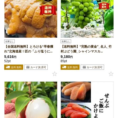
在庫なし
在庫なし
【全国送料無料】とろける“早春獲
【送料無料】“完熟の黄金”_名人_竹
れ”北海道産！匠の「ふり塩うに...
村ぶどう園_シャインマスカ...
5,616
9,180
円
円
52pt
85pt