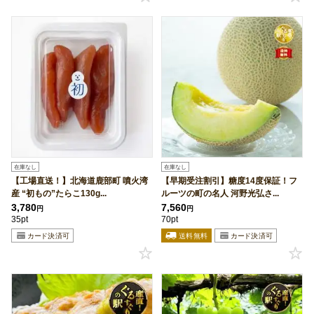
在庫なし
在庫なし
【工場直送！】北海道鹿部町 噴火湾
【早期受注割引】糖度14度保証！フ
産 “初もの”たらこ130g...
ルーツの町の名人 河野光弘さ...
3,780
7,560
円
円
35pt
70pt