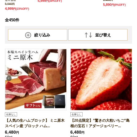
通常価格
6,480円
5,999
円
(30%OFF)
5,940円
5,890
円
(9%OFF)
4,999
円
(15%OFF)
全450件
絞り込み
並び替え
在庫なし
在庫なし
【人気の生ハムブロック】 ミニ原木
【20点限定】”驚きの大粒いちご”島
スペイン産 ブロック ハム...
根の宝石！アダージョベリー...
6,480
6,480
円
円