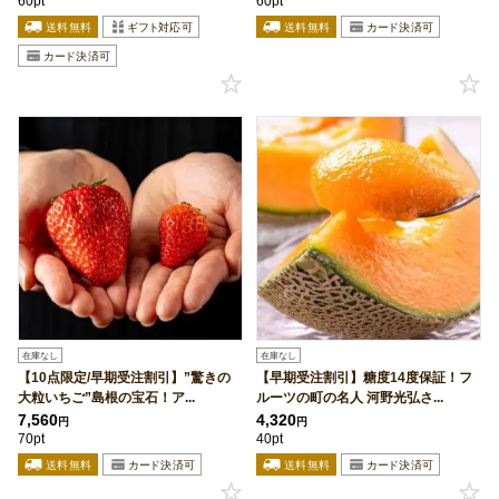
60pt
60pt
在庫なし
在庫なし
【10点限定/早期受注割引】”驚きの
【早期受注割引】糖度14度保証！フ
大粒いちご”島根の宝石！ア...
ルーツの町の名人 河野光弘さ...
7,560
4,320
円
円
70pt
40pt