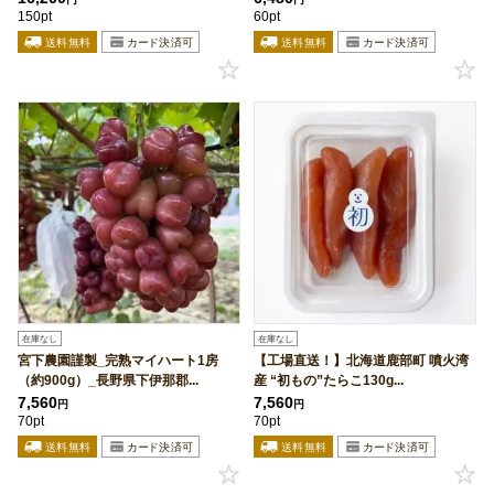
150pt
60pt
在庫なし
在庫なし
宮下農園謹製_完熟マイハート1房
【工場直送！】北海道鹿部町 噴火湾
（約900g）_長野県下伊那郡...
産 “初もの”たらこ130g...
7,560
7,560
円
円
70pt
70pt