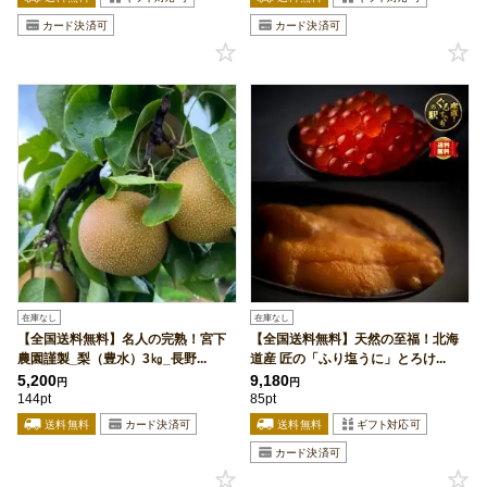
在庫なし
在庫なし
【全国送料無料】名人の完熟！宮下
【全国送料無料】天然の至福！北海
農園謹製_梨（豊水）3㎏_長野...
道産 匠の「ふり塩うに」とろけ...
5,200
9,180
円
円
144pt
85pt