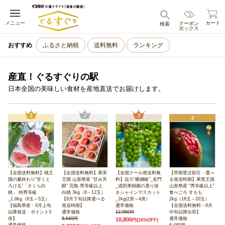
キャンセル
メニュー
カート
クーポン
検索
ボックス
おすすめ
ふるさと納税
送料無料
ランキング
産直！ぐるすぐりの駅
日本全国の美味しい食材を産地直送でお届けします。
1
2
3
4
【全国送料無料】桃王
【全国送料無料】果実
【全国クール便送料無
【早期受注割引・選べ
国の夏終わり“甘くと
王国 山形県産 “甘み芳
料】迫力”横綱級”_名門
る発送時期】果実王国
ろける”「さくら白
醇” 完熟 秀等級以上
_成田果樹園の選り抜
山形県産 “秀等級以上”
桃」 特秀等級
白桃 3kg（8－12玉）
きシャインマスカット
食べごろ すもも
_1.8kg（8玉～5玉）
【8月下旬以降選べる
_2kg(2房～4房）
2kg（18玉～20玉）
【福島県産・9月上旬
発送時期】
通常価格
【全国送料無料・8月
以降発送・ポイント3
通常価格
12,960円
中旬以降出荷】
倍】
8,640円
通常価格
10,800
円
(16%OFF)