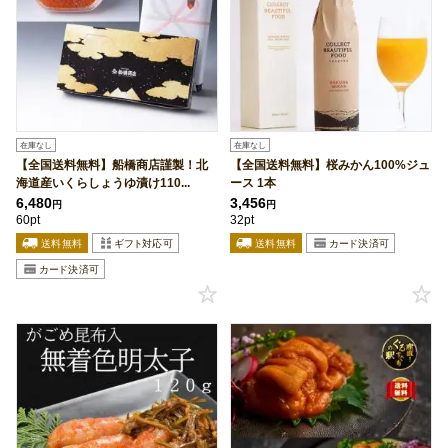
在庫なし
在庫なし
【全国送料無料】船橋商店謹製！北
【全国送料無料】桜みかん100%ジュ
海道産いくらしょうゆ漬け110...
ース 1本
6,480
3,456
円
円
60pt
32pt