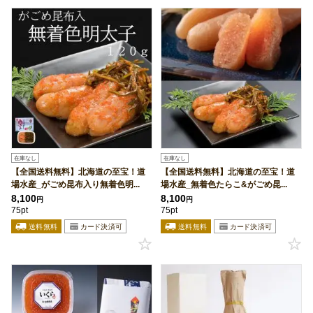
在庫なし
在庫なし
【全国送料無料】北海道の至宝！道
【全国送料無料】北海道の至宝！道
場水産_がごめ昆布入り無着色明...
場水産_無着色たらこ&がごめ昆...
8,100
8,100
円
円
75pt
75pt