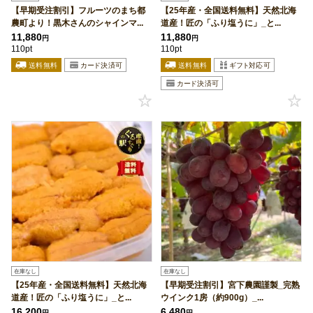
【早期受注割引】フルーツのまち都
【25年産・全国送料無料】天然北海
農町より！黒木さんのシャインマ...
道産！匠の「ふり塩うに」_と...
11,880
11,880
円
円
110pt
110pt
在庫なし
在庫なし
【25年産・全国送料無料】天然北海
【早期受注割引】宮下農園謹製_完熟
道産！匠の「ふり塩うに」_と...
ウインク1房（約900g）_...
16,200
6,480
円
円