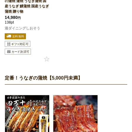
の蒲焼 蒲焼 うなぎ蒲焼 国
産うなぎ 鰻蒲焼 国産うなぎ
蒲焼 贈り物
14,980
円
138pt
港ダイニングしおそう
定番！うなぎの蒲焼【5,000円未満】