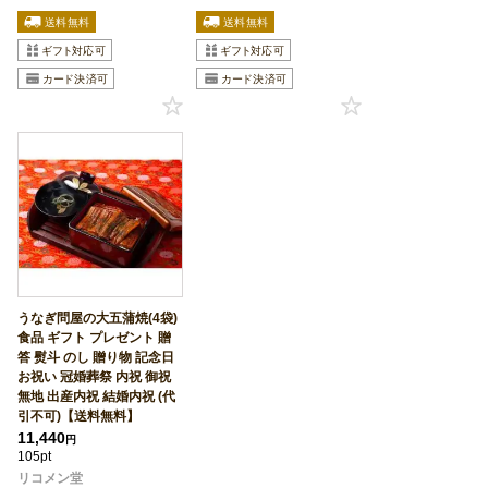
うなぎ問屋の大五蒲焼(4袋)
食品 ギフト プレゼント 贈
答 熨斗 のし 贈り物 記念日
お祝い 冠婚葬祭 内祝 御祝
無地 出産内祝 結婚内祝 (代
引不可)【送料無料】
11,440
円
105pt
リコメン堂