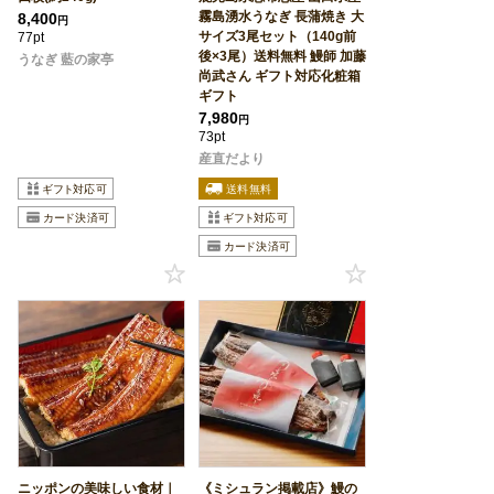
霧島湧水うなぎ 長蒲焼き 大
8,400
円
サイズ3尾セット（140g前
77pt
後×3尾）送料無料 鰻師 加藤
うなぎ 藍の家亭
尚武さん ギフト対応化粧箱
ギフト
7,980
円
73pt
産直だより
ニッポンの美味しい食材｜
《ミシュラン掲載店》鰻の