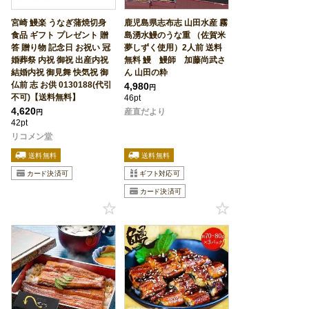
宮崎 鰻楽 うなぎ蒲焼切身
鹿児島県志布志 山田水産 霧
食品 ギフト プレゼント 贈
島湧水鰻のうな重 （佐賀米
答 贈り物 記念日 お祝い 冠
夢しずく使用）2人前 送料
婚葬祭 内祝 御祝 出産内祝
無料 鰻 鰻師 加藤尚武さ
結婚内祝 御見舞 快気祝 御
ん 山田の粋
仏前 志 お供 0130188(代引
4,980
円
不可)【送料無料】
46pt
4,620
産直だより
円
42pt
リコメン堂