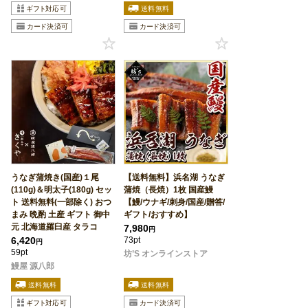
うなぎ蒲焼き(国産)１尾
【送料無料】浜名湖 うなぎ
(110g)＆明太子(180g) セッ
蒲焼（長焼）1枚 国産鰻
ト 送料無料(一部除く) おつ
【鰻/ウナギ/刺身/国産/贈答/
まみ 晩酌 土産 ギフト 御中
ギフト/おすすめ】
元 北海道羅臼産 タラコ
7,980
円
6,420
73pt
円
59pt
坊’S オンラインストア
鰻屋 源八郎