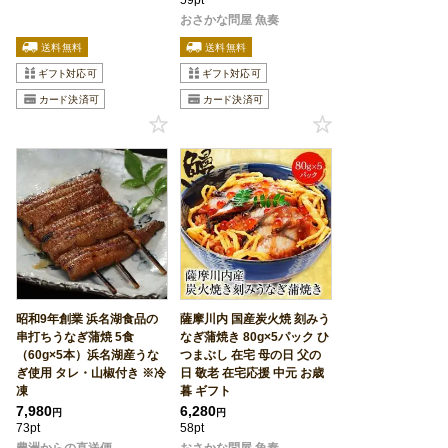
おさかな問屋 魚奏
昭和9年創業 浜名湖食品の
薩摩川内 国産炭火焼 刻みう
串打ちうなぎ蒲焼 5食
なぎ蒲焼き 80g×5パック ひ
（60g×5本）浜名湖産うな
つまぶし 在宅 母の日 父の
ぎ使用 タレ・山椒付き ※冷
日 敬老 在宅応援 中元 お歳
凍
暮 ギフト
7,980
6,280
円
円
73pt
58pt
豊洲からの直送便
おさかな問屋 魚奏