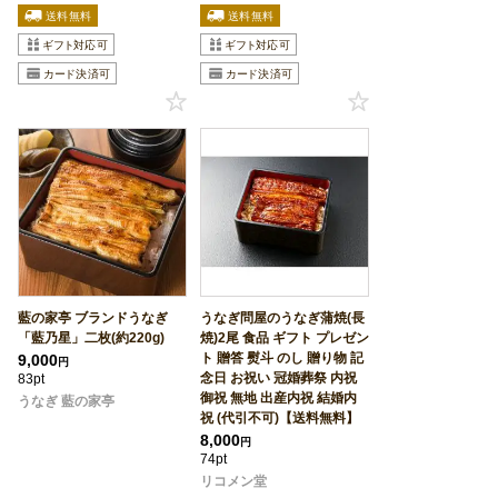
藍の家亭 ブランドうなぎ
うなぎ問屋のうなぎ蒲焼(長
「藍乃星」二枚(約220g)
焼)2尾 食品 ギフト プレゼン
ト 贈答 熨斗 のし 贈り物 記
9,000
円
念日 お祝い 冠婚葬祭 内祝
83pt
御祝 無地 出産内祝 結婚内
うなぎ 藍の家亭
祝 (代引不可)【送料無料】
8,000
円
74pt
リコメン堂