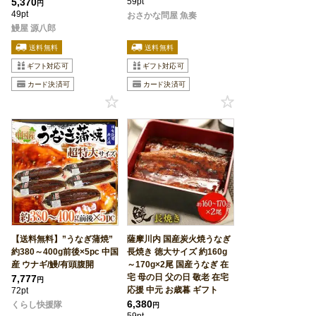
5,370
59pt
円
49pt
おさかな問屋 魚奏
鰻屋 源八郎
【送料無料】”うなぎ蒲焼”
薩摩川内 国産炭火焼うなぎ
約380～400g前後×5pc 中国
長焼き 徳大サイズ 約160g
産 ウナギ/鰻/有頭腹開
～170g×2尾 国産うなぎ 在
宅 母の日 父の日 敬老 在宅
7,777
円
応援 中元 お歳暮 ギフト
72pt
6,380
くらし快援隊
円
59pt