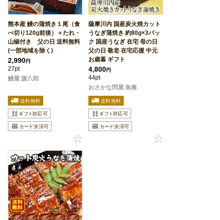
熊本産 鰻の蒲焼き１尾（食
薩摩川内 国産炭火焼カット
べ切り120g前後）＋たれ・
うなぎ蒲焼き 約80g×3パッ
山椒付き 父の日 送料無料
ク 国産うなぎ 在宅 母の日
(一部地域を除く)
父の日 敬老 在宅応援 中元
お歳暮 ギフト
2,990
円
27pt
4,800
円
44pt
鰻屋 源八郎
おさかな問屋 魚奏