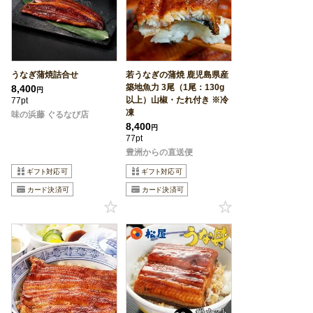
うなぎ蒲焼詰合せ
若うなぎの蒲焼 鹿児島県産
築地魚力 3尾（1尾：130g
8,400
円
以上）山椒・たれ付き ※冷
77pt
凍
味の浜藤 ぐるなび店
8,400
円
77pt
豊洲からの直送便