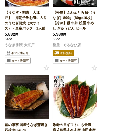
【うなぎ・割烹 大江
【松屋】ふわぁとろ 鰻（う
戸】 岸朝子氏お気に入り
なぎ）800g（80g×10枚）
のうなぎ蒲焼（大サイ
【冷凍】鰻 牛丼 松屋 牛め
ズ）・真空パック 1人前
し ぎゅうどん セール
5,832
5,980
円
円
54pt
55pt
うなぎ 割烹 大江戸
松屋 ぐるなび店
藍の家亭 国産うなぎ蒲焼き
敬老の日ギフトにも最適！
四枚(約240g)
鹿児島県志布志産 山田水産