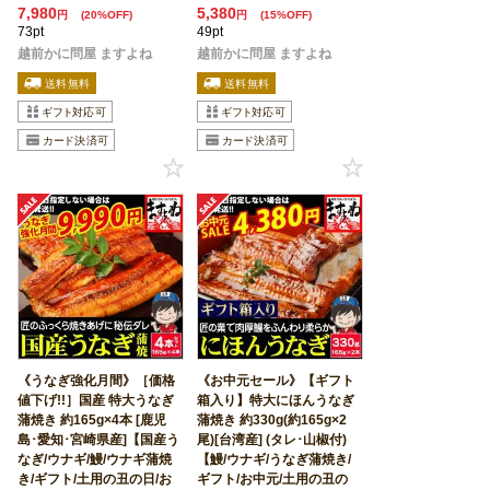
7,980
5,380
円
(20%OFF)
円
(15%OFF)
73pt
49pt
越前かに問屋 ますよね
越前かに問屋 ますよね
《うなぎ強化月間》［価格
《お中元セール》【ギフト
値下げ!!］国産 特大うなぎ
箱入り】特大にほんうなぎ
蒲焼き 約165g×4本 [鹿児
蒲焼き 約330g(約165g×2
島･愛知･宮崎県産]【国産う
尾)[台湾産] (タレ･山椒付)
なぎ/ウナギ/鰻/ウナギ蒲焼
【鰻/ウナギ/うなぎ蒲焼き/
き/ギフト/土用の丑の日/お
ギフト/お中元/土用の丑の