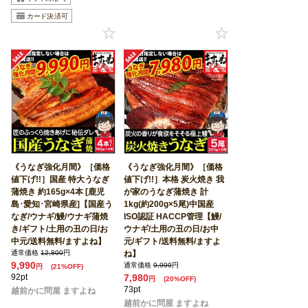
《うなぎ強化月間》［価格
《うなぎ強化月間》［価格
値下げ!!］国産 特大うなぎ
値下げ!!］本格 炭火焼き 我
蒲焼き 約165g×4本 [鹿児
が家のうなぎ蒲焼き 計
島･愛知･宮崎県産]【国産う
1kg(約200g×5尾)中国産
なぎ/ウナギ/鰻/ウナギ蒲焼
ISO認証 HACCP管理【鰻/
き/ギフト/土用の丑の日/お
ウナギ/土用の丑の日/お中
中元/送料無料/ますよね】
元/ギフト/送料無料/ますよ
通常価格
12,800
円
ね】
9,990
通常価格
9,999
円
円
(21%OFF)
92pt
7,980
円
(20%OFF)
73pt
越前かに問屋 ますよね
越前かに問屋 ますよね