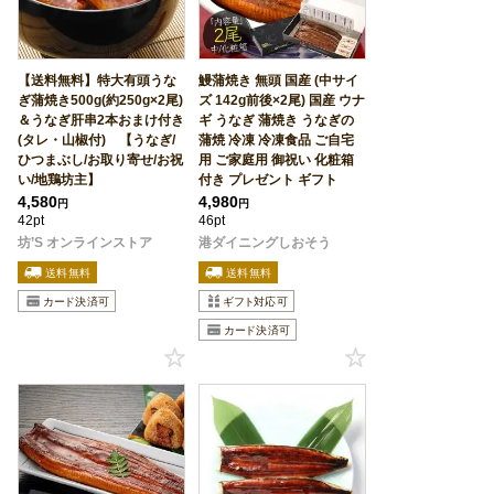
【送料無料】特大有頭うな
鰻蒲焼き 無頭 国産 (中サイ
ぎ蒲焼き500g(約250g×2尾)
ズ 142g前後×2尾) 国産 ウナ
＆うなぎ肝串2本おまけ付き
ギ うなぎ 蒲焼き うなぎの
(タレ・山椒付) 【うなぎ/
蒲焼 冷凍 冷凍食品 ご自宅
ひつまぶし/お取り寄せ/お祝
用 ご家庭用 御祝い 化粧箱
い/地鶏坊主】
付き プレゼント ギフト
4,580
4,980
円
円
42pt
46pt
坊’S オンラインストア
港ダイニングしおそう