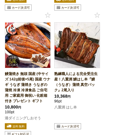
鰻蒲焼き 無頭 国産 (中サイ
熟練職人による完全受注生
ズ 142g前後×5尾) 国産 ウナ
産！八重洲 鰻はし本『鰻
ギ うなぎ 蒲焼き うなぎの
（うなぎ）蒲焼 真空パッ
蒲焼 冷凍 冷凍食品 ご自宅
ク』2尾入り
用 ご家庭用 御祝い 化粧箱
10,368
円
付き プレゼント ギフト
96pt
10,800
八重洲 はし本
円
100pt
港ダイニングしおそう