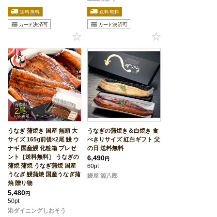
うなぎ 蒲焼き 国産 無頭 大
うなぎの蒲焼き＆白焼き 食
サイズ 165g前後×2尾 鰻 ウ
べきりサイズ 紅白ギフト 父
ナギ 国産鰻 化粧箱 プレゼ
の日 送料無料
ント［送料無料］ うなぎの
6,490
円
蒲焼 蒲焼 うなぎ蒲焼 国産
60pt
うなぎ 鰻蒲焼 国産うなぎ蒲
鰻屋 源八郎
焼 贈り物
5,480
円
50pt
港ダイニングしおそう