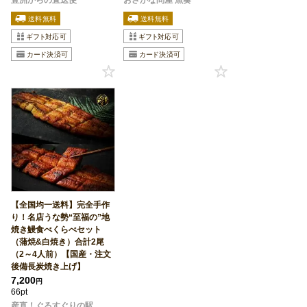
【全国均一送料】完全手作
り！名店うな勢“至福の”地
焼き鰻食べくらべセット
（蒲焼&白焼き）合計2尾
（2～4人前）【国産・注文
後備長炭焼き上げ】
7,200
円
66pt
産直！ぐるすぐりの駅