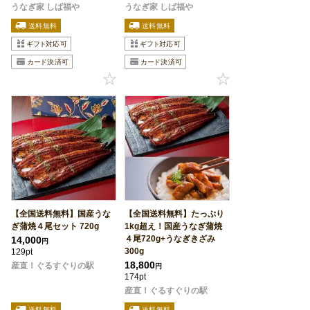
うなぎ家 しば福や
うなぎ家 しば福や
【全国送料無料】国産うな
【全国送料無料】たっぷり
ぎ蒲焼４尾セット 720g
1kg超え！国産うなぎ蒲焼
４尾720g+うなぎきざみ
14,000
円
300g
129pt
18,800
産直！ぐるすぐりの駅
円
174pt
産直！ぐるすぐりの駅