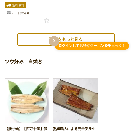
蒲焼をもっと見る
X
ログインしてお得なクーポンをチェック！
ツウ好み 白焼き
【贈り物】【四万十産】低
熟練職人による完全受注生