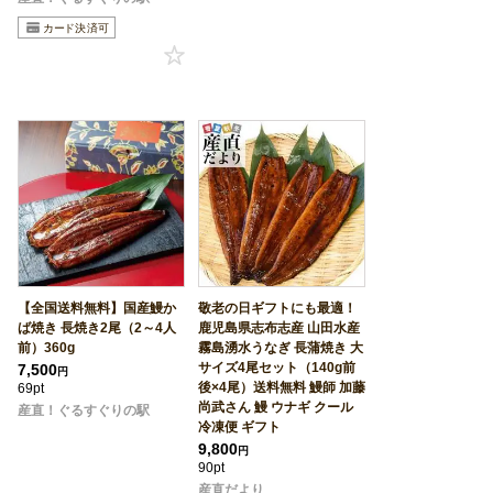
【全国送料無料】国産鰻か
敬老の日ギフトにも最適！
ば焼き 長焼き2尾（2～4人
鹿児島県志布志産 山田水産
前）360g
霧島湧水うなぎ 長蒲焼き 大
サイズ4尾セット（140g前
7,500
円
後×4尾）送料無料 鰻師 加藤
69pt
尚武さん 鰻 ウナギ クール
産直！ぐるすぐりの駅
冷凍便 ギフト
9,800
円
90pt
産直だより