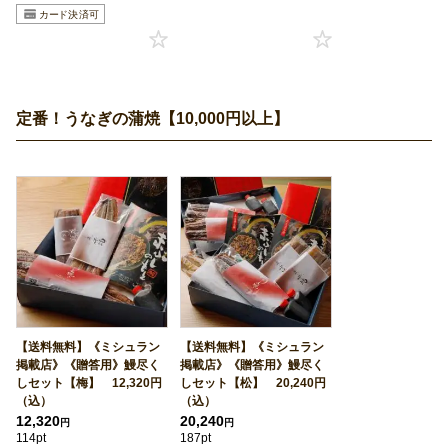
定番！うなぎの蒲焼【10,000円以上】
【送料無料】《ミシュラン
【送料無料】《ミシュラン
掲載店》《贈答用》鰻尽く
掲載店》《贈答用》鰻尽く
しセット【梅】 12,320円
しセット【松】 20,240円
（込）
（込）
12,320
20,240
円
円
114pt
187pt