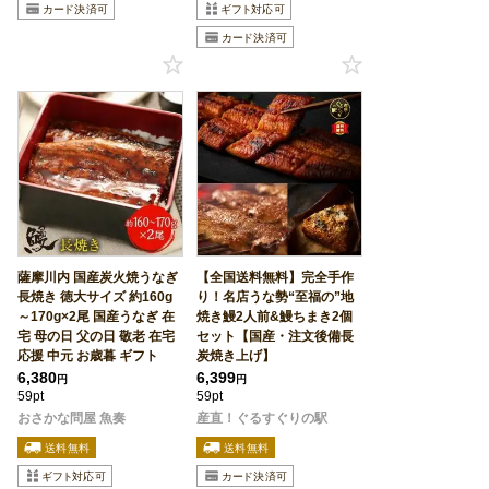
薩摩川内 国産炭火焼うなぎ
【全国送料無料】完全手作
長焼き 徳大サイズ 約160g
り！名店うな勢“至福の”地
～170g×2尾 国産うなぎ 在
焼き鰻2人前&鰻ちまき2個
宅 母の日 父の日 敬老 在宅
セット【国産・注文後備長
応援 中元 お歳暮 ギフト
炭焼き上げ】
6,380
6,399
円
円
59pt
59pt
おさかな問屋 魚奏
産直！ぐるすぐりの駅