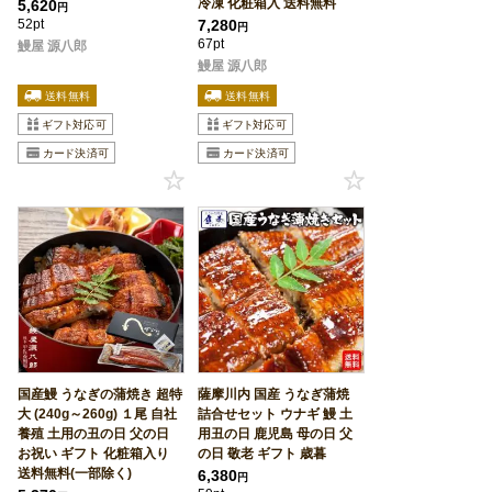
冷凍 化粧箱入 送料無料
5,620
円
52pt
7,280
円
67pt
鰻屋 源八郎
鰻屋 源八郎
国産鰻 うなぎの蒲焼き 超特
薩摩川内 国産 うなぎ蒲焼
大 (240g～260g) １尾 自社
詰合せセット ウナギ 鰻 土
養殖 土用の丑の日 父の日
用丑の日 鹿児島 母の日 父
お祝い ギフト 化粧箱入り
の日 敬老 ギフト 歳暮
送料無料(一部除く)
6,380
円