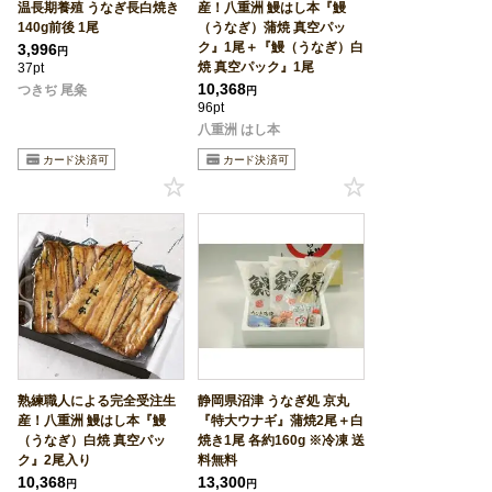
温長期養殖 うなぎ長白焼き
産！八重洲 鰻はし本『鰻
140g前後 1尾
（うなぎ）蒲焼 真空パッ
ク』1尾＋『鰻（うなぎ）白
3,996
円
焼 真空パック』1尾
37pt
10,368
つきぢ 尾粂
円
96pt
八重洲 はし本
熟練職人による完全受注生
静岡県沼津 うなぎ処 京丸
産！八重洲 鰻はし本『鰻
『特大ウナギ』蒲焼2尾＋白
（うなぎ）白焼 真空パッ
焼き1尾 各約160g ※冷凍 送
ク』2尾入り
料無料
10,368
13,300
円
円