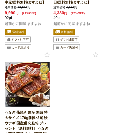
中元/送料無料/ますよね】
日/送料無料/ますよね】
通常価格
12,800
円
通常価格
4,980
円
9,990
4,380
円
(21%OFF)
円
(12%OFF)
92pt
40pt
越前かに問屋 ますよね
越前かに問屋 ますよね
うなぎ 蒲焼き 国産 無頭 特
大サイズ 170g前後×3尾 鰻
ウナギ 国産鰻 化粧箱 プレ
ゼント［送料無料］ うなぎ