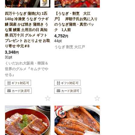
四万十うなぎ 蒲焼(大) 1匹
【うなぎ・割烹 大江
140g 冷凍便 うなぎ ウナギ
戸】 岸朝子氏お気に入り
鰻 国産 かば焼き 蒲焼き う
のうなぎ蒲焼・真空パッ
な重 鰻重 土用丑の日 高知
ク 1人前
県 四万十川 グルメ ギフト
4,752
円
プレゼント おとりよせ お取
44pt
り寄せ 中元＃8
うなぎ 割烹 大江戸
3,348
円
31pt
くいだおれ大阪発・韓国＆
世界のグルメ『キムチでや
せる』