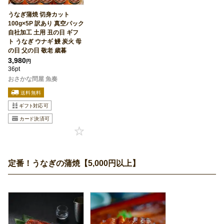
うなぎ蒲焼 切身カット
100g×5P 訳あり 真空パック
自社加工 土用 丑の日 ギフ
ト うなぎ ウナギ 鰻 炭火 母
の日 父の日 敬老 歳暮
3,980
円
36pt
おさかな問屋 魚奏
定番！うなぎの蒲焼【5,000円以上】