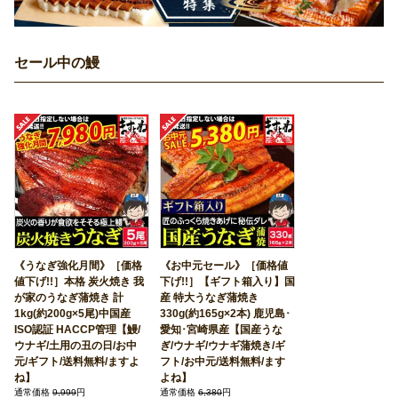
セール中の鰻
《うなぎ強化月間》［価格
《お中元セール》［価格値
値下げ!!］本格 炭火焼き 我
下げ!!］【ギフト箱入り】国
が家のうなぎ蒲焼き 計
産 特大うなぎ蒲焼き
1kg(約200g×5尾)中国産
330g(約165g×2本) 鹿児島･
ISO認証 HACCP管理【鰻/
愛知･宮崎県産【国産うな
ウナギ/土用の丑の日/お中
ぎ/ウナギ/ウナギ蒲焼き/ギ
元/ギフト/送料無料/ますよ
フト/お中元/送料無料/ます
ね】
よね】
通常価格
9,999
円
通常価格
6,380
円