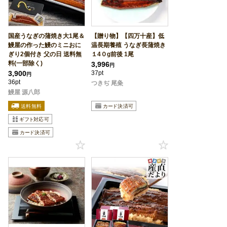
国産うなぎの蒲焼き大1尾＆
【贈り物】【四万十産】低
鰻屋の作った鰻のミニおに
温長期養殖 うなぎ長蒲焼き
ぎり2個付き 父の日 送料無
１4０g前後 1尾
料(一部除く)
3,996
円
3,900
37pt
円
36pt
つきぢ 尾粂
鰻屋 源八郎