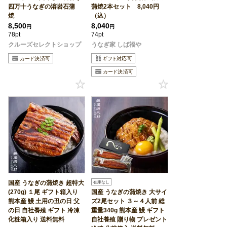
四万十うなぎの溶岩石蒲
蒲焼2本セット 8,040円
焼
（込）
8,500
8,040
円
円
78pt
74pt
クルーズセレクトショップ
うなぎ家 しば福や
国産 うなぎの蒲焼き 超特大
在庫なし
(270g) １尾 ギフト箱入り
国産 うなぎの蒲焼き 大サイ
熊本産 鰻 土用の丑の日 父
ズ2尾セット ３～４人前 総
の日 自社養殖 ギフト 冷凍
重量340g 熊本産 鰻 ギフト
化粧箱入り 送料無料
自社養殖 贈り物 プレゼント