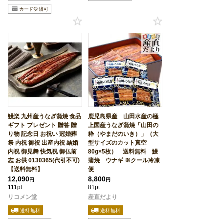
鰻楽 九州産うなぎ蒲焼 食品
鹿児島県産 山田水産の極
ギフト プレゼント 贈答 贈
上国産うなぎ蒲焼「山田の
り物 記念日 お祝い 冠婚葬
粋（やまだのいき）」（大
祭 内祝 御祝 出産内祝 結婚
型サイズのカット真空
内祝 御見舞 快気祝 御仏前
80g×5枚） 送料無料 鰻
志 お供 0130365(代引不可)
蒲焼 ウナギ ※クール冷凍
【送料無料】
便
12,090
8,800
円
円
111pt
81pt
リコメン堂
産直だより