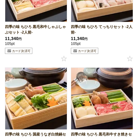
四季の味 ちひろ 黒毛和牛しゃぶしゃ
四季の味 ちひろ てっちりセット -2人
ぶセット -2人前-
前-
11,340
11,340
円
円
105pt
105pt
四季の味 ちひろ 国産うなぎ白焼鍋セ
四季の味 ちひろ 黒毛和牛すき焼きセ