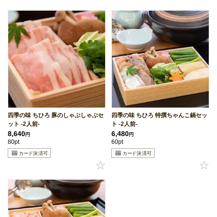
四季の味 ちひろ 豚のしゃぶしゃぶセ
四季の味 ちひろ 特撰ちゃんこ鍋セッ
ット -2人前-
ト -2人前-
8,640
6,480
円
円
80pt
60pt