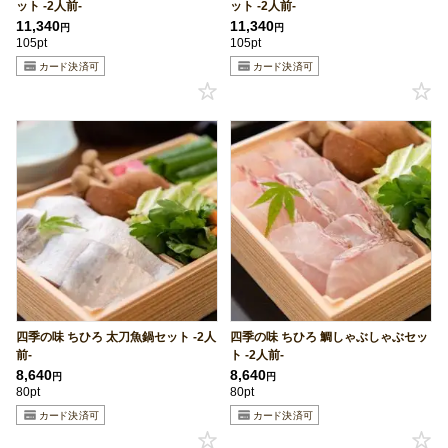
ット -2人前-
ット -2人前-
11,340
11,340
円
円
105pt
105pt
四季の味 ちひろ 太刀魚鍋セット -2人
四季の味 ちひろ 鯛しゃぶしゃぶセッ
前-
ト -2人前-
8,640
8,640
円
円
80pt
80pt