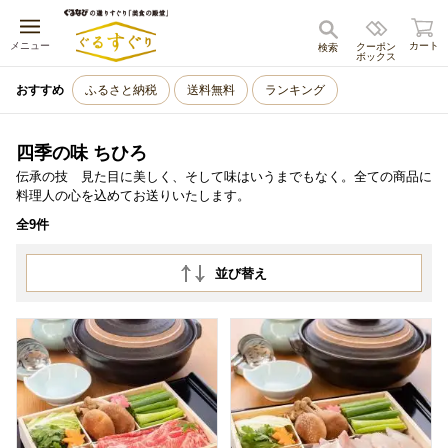
キャンセル
メニュー
カート
クーポン
検索
ボックス
おすすめ
ふるさと納税
送料無料
ランキング
四季の味 ちひろ
伝承の技 見た目に美しく、そして味はいうまでもなく。全ての商品に
料理人の心を込めてお送りいたします。
全9件
並び替え