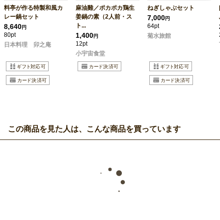
料亭が作る特製和風カ
麻油雞／ポカポカ鶏生
ねぎしゃぶセット
レー鍋セット
姜鍋の素（2人前・ス
7,000
円
ト...
8,640
64pt
円
80pt
1,400
菊水旅館
円
12pt
日本料理 卯之庵
小宇宙食堂
この商品を見た人は、こんな商品を買っています