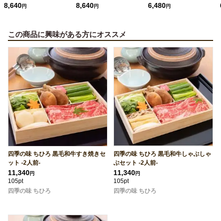
8,640
8,640
6,480
円
円
円
この商品に興味がある方にオススメ
四季の味 ちひろ 黒毛和牛すき焼きセ
四季の味 ちひろ 黒毛和牛しゃぶしゃ
ット -2人前-
ぶセット -2人前-
11,340
11,340
円
円
105pt
105pt
四季の味 ちひろ
四季の味 ちひろ