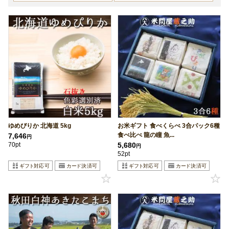
ゆめぴりか 北海道 5kg
お米ギフト 食べくらべ 3合パック6種
食べ比べ 龍の瞳 魚...
7,646
円
70pt
5,680
円
52pt