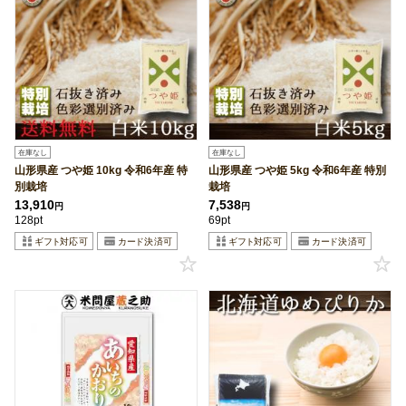
在庫なし
在庫なし
山形県産 つや姫 10kg 令和6年産 特
山形県産 つや姫 5kg 令和6年産 特別
別栽培
栽培
13,910
7,538
円
円
128pt
69pt