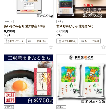
在庫なし
在庫なし
あいちのかおり 愛知県産 10kg
玄米 ゆめぴりか 北海道 5kg
6,280
6,890
円
円
58pt
63pt
在庫なし
在庫なし