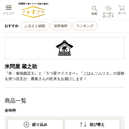
キャンセル
メニュー
カート
クーポン
検索
ボックス
おすすめ
ふるさと納税
送料無料
ランキング
米問屋 蔵之助
『米・食味鑑定士』と『５つ星マイスター』『ごはんソムリエ』の資格
を持つ店主が、農家さんの匠米をお届けします！
商品一覧
全90件
絞り込み
並び替え