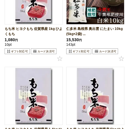
もち米 ヒヨクもち 佐賀県産 1kg ひよ
仁多米 島根県 奥出雲 にたまい 10kg
くもち
(5kg×2袋) ...
1,080
15,530
円
円
10pt
143pt