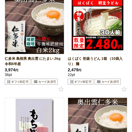
仁多米 島根県 奥出雲 にたまい 2kg
はくばく 初釜うどん 1箱 （10袋入
令和6年産
り） 麺
3,974
2,479
円
円
36pt
22pt