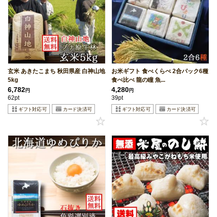
玄米 あきたこまち 秋田県産 白神山地
お米ギフト 食べくらべ 2合パック6種
5kg
食べ比べ 龍の瞳 魚...
6,782
4,280
円
円
62pt
39pt