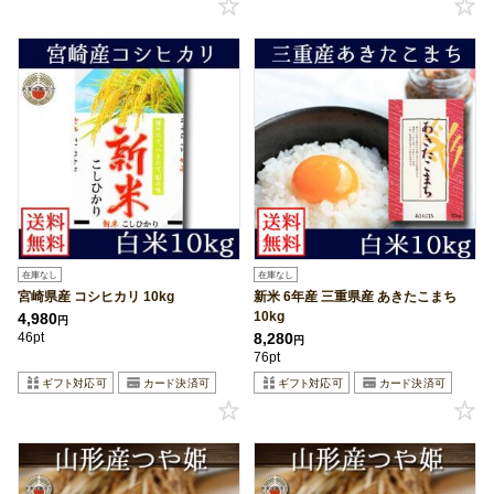
在庫なし
在庫なし
宮崎県産 コシヒカリ 10kg
新米 6年産 三重県産 あきたこまち
10kg
4,980
円
46pt
8,280
円
76pt