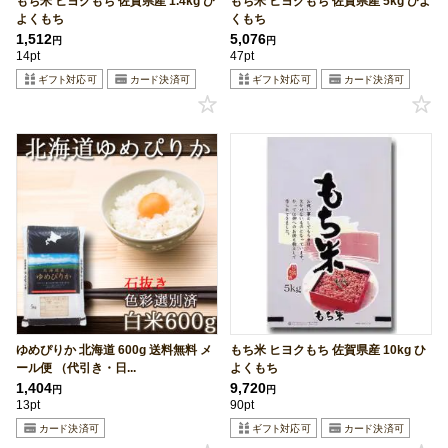
もち米 ヒヨクもち 佐賀県産 1.4kg ひ
もち米 ヒヨクもち 佐賀県産 5kg ひよ
よくもち
くもち
1,512
5,076
円
円
14pt
47pt
ゆめぴりか 北海道 600g 送料無料 メ
もち米 ヒヨクもち 佐賀県産 10kg ひ
ール便 （代引き・日...
よくもち
1,404
9,720
円
円
13pt
90pt