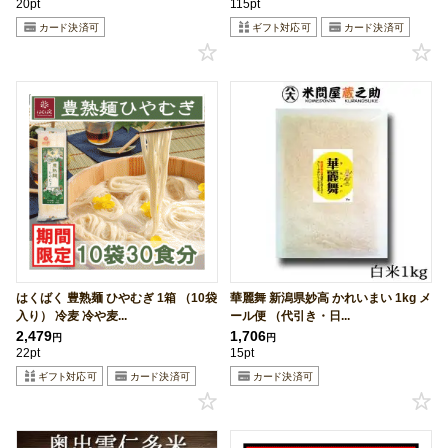
20pt
115pt
はくばく 豊熟麺 ひやむぎ 1箱 （10袋
華麗舞 新潟県妙高 かれいまい 1kg メ
入り） 冷麦 冷や麦...
ール便 （代引き・日...
2,479
1,706
円
円
22pt
15pt