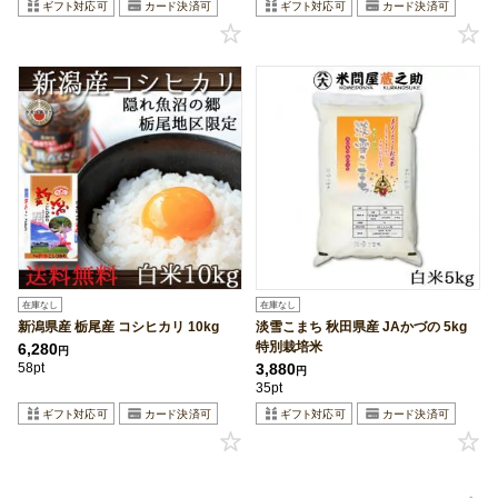
在庫なし
在庫なし
新潟県産 栃尾産 コシヒカリ 10kg
淡雪こまち 秋田県産 JAかづの 5kg
特別栽培米
6,280
円
58pt
3,880
円
35pt