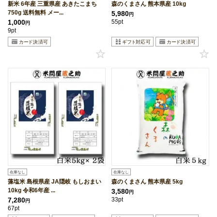
新米 6年産 三重県産 あきたこまち
森のくまさん 熊本県産 10kg
750g 送料無料 メー...
5,980
円
1,000
55pt
円
9pt
在庫なし
在庫なし
藻塩米 島根県産 JA隠岐 もしおまい
森のくまさん 熊本県産 5kg
10kg 令和6年産 ...
3,580
円
7,280
33pt
円
67pt