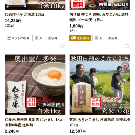
ゆめぴりか 北海道 10kg
切り餅 杵つき 800g みやこがね 送料
無料 メール便 （代...
14,235
円
131pt
1,800
円
16pt
仁多米 島根県 奥出雲 にたまい 1kg
玄米 あきたこまち 秋田県産 白神山地
令和6年産 送料無...
10kg
2,246
12,507
円
円