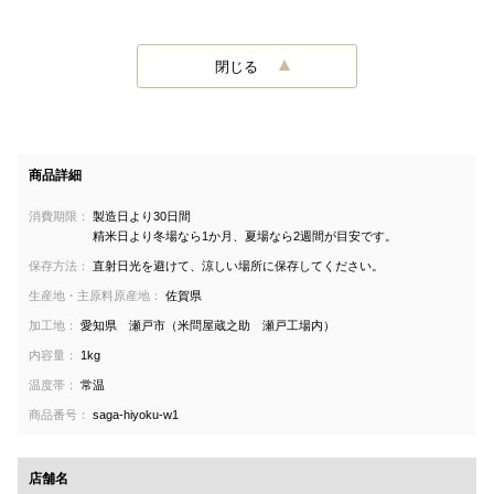
閉じる
商品詳細
消費期限：
製造日より30日間
精米日より冬場なら1か月、夏場なら2週間が目安です。
保存方法：
直射日光を避けて、涼しい場所に保存してください。
生産地・主原料原産地：
佐賀県
加工地：
愛知県 瀬戸市（米問屋蔵之助 瀬戸工場内）
内容量：
1kg
温度帯：
常温
商品番号：
saga-hiyoku-w1
店舗名