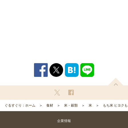
ぐるすぐり：ホーム
食材
米・穀類
米
もち米 ヒヨクも
企業情報