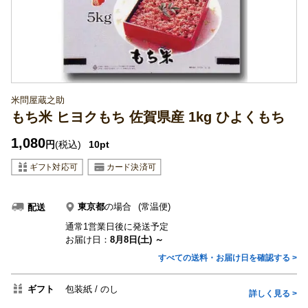
米問屋蔵之助
もち米 ヒヨクもち 佐賀県産 1kg ひよくもち
1,080
円
(税込)
10pt
東京都
の場合
(常温便)
配送
通常1営業日後に発送予定
お届け日：
8月8日(土) ～
すべての送料・お届け日を確認する >
ギフト
包装紙
のし
詳しく見る >