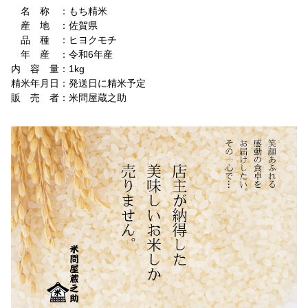
名 称 ：もち精米
産 地 ：佐賀県
品 種 ：ヒヨクモチ
年 産 ：令和6年産
内 容 量：1kg
精米年月日：発送日に精米予定
販 売 者：米問屋蔵之助