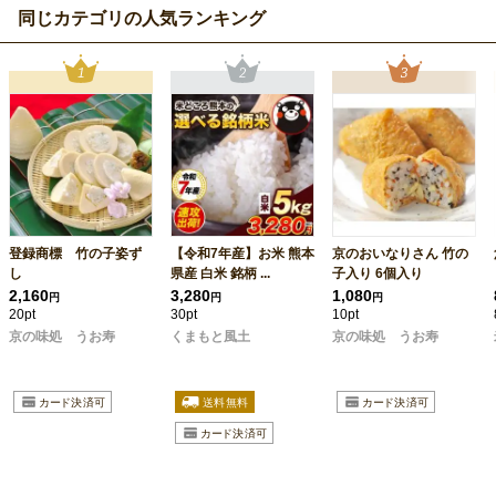
同じカテゴリの人気ランキング
登録商標 竹の子姿ず
【令和7年産】お米 熊本
京のおいなりさん 竹の
し
県産 白米 銘柄 ...
子入り 6個入り
2,160
3,280
1,080
円
円
円
20pt
30pt
10pt
京の味処 うお寿
くまもと風土
京の味処 うお寿