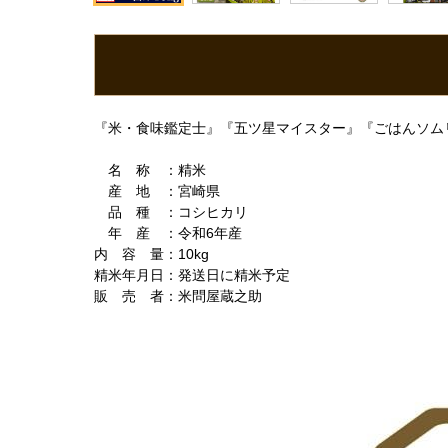
『米・食味鑑定士』『五ツ星マイスター』『ごはんソム
名 称 ：精米
産 地 ：宮崎県
品 種 ：コシヒカリ
年 産 ：令和6年産
内 容 量：10kg
精米年月日：発送日に精米予定
販 売 者：米問屋蔵之助