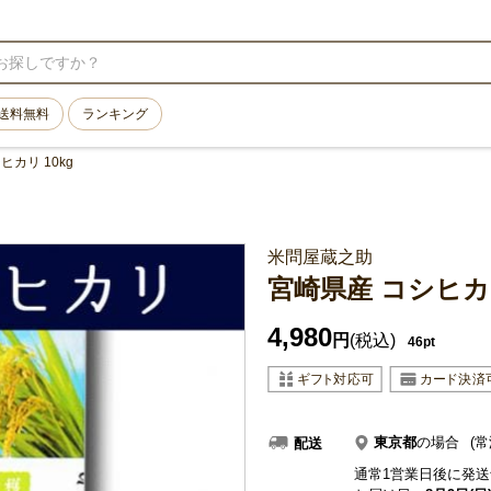
送料無料
ランキング
ヒカリ 10kg
米問屋蔵之助
宮崎県産 コシヒカリ
4,980
円
(税込)
46pt
東京都
の場合
(常
配送
通常1営業日後に発送