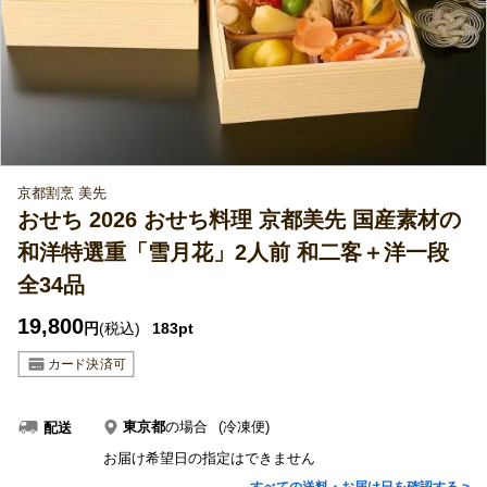
京都割烹 美先
おせち 2026 おせち料理 京都美先 国産素材の
和洋特選重「雪月花」2人前 和二客＋洋一段
全34品
19,800
円
(税込)
183pt
東京都
の場合
(冷凍便)
配送
お届け希望日の指定はできません