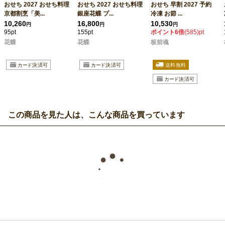
おせち 2027 おせち料理
おせち 2027 おせち料理
おせち 早割 2027 予約
京都割烹「美...
銀座花蝶 プ...
冷凍 お節 ...
10,260
16,800
10,530
円
円
円
95pt
155pt
ポイント6倍
(585)pt
花蝶
花蝶
板前魂
この商品を見た人は、こんな商品を買っています