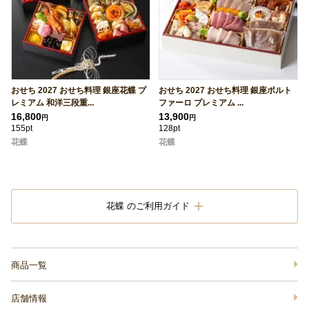
おせち 2027 おせち料理 銀座花蝶 プ
おせち 2027 おせち料理 銀座ポルト
レミアム 和洋三段重...
ファーロ プレミアム ...
16,800
13,900
円
円
155pt
128pt
花蝶
花蝶
花蝶 のご利用ガイド
商品一覧
店舗情報