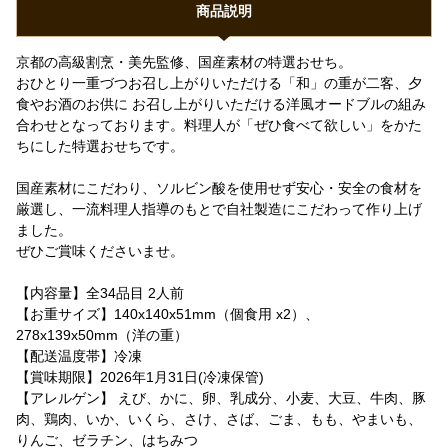
商品説明
京都の高級割烹・美先監修、国産素材の特選おせち。
おひとり一重づつお召し上がりいただける「和」の重が二客、夕
食やお酒のお供に お召し上がりいただける洋風オードブルの組み
合わせとなっております。料理人が「ぜひ食べて欲しい」をかた
ちにした特選おせちです。
国産素材にこだわり、ソルビン酸を使用せず安心・安全の食材を
厳選し、一流料理人指導のもとで自社製造にこだわって作り上げ
ました。
ぜひご賞味くださいませ。
【内容量】全34品目 2人前
【お重サイズ】140x140x51mm（個食用 x2）、
278x139x50mm（洋の重）
【配送温度帯】冷凍
【賞味期限】2026年1月31日(冷凍保管)
【アレルゲン】 えび、かに、卵、乳成分、小麦、大豆、牛肉、豚
肉、鶏肉、いか、いくら、さけ、さば、ごま、もも、やまいも、
りんご、ゼラチン、はちみつ