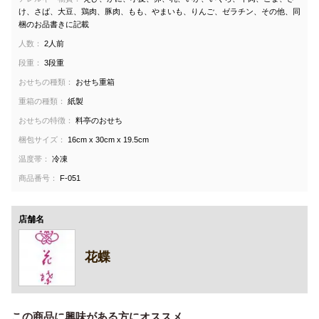
け、さば、大豆、鶏肉、豚肉、もも、やまいも、りんご、ゼラチン、その他、同
梱のお品書きに記載
人数：
2人前
段重：
3段重
おせちの種類：
おせち重箱
重箱の種類：
紙製
おせちの特徴：
料亭のおせち
梱包サイズ：
16cm x 30cm x 19.5cm
温度帯：
冷凍
商品番号：
F-051
店舗名
花蝶
この商品に興味がある方にオススメ