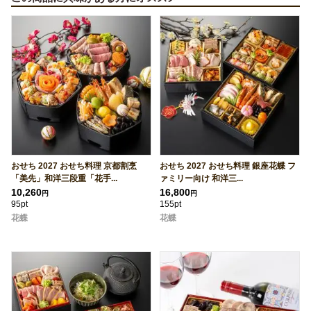
おせち 2027 おせち料理 京都割烹
おせち 2027 おせち料理 銀座花蝶 フ
「美先」和洋三段重「花手...
ァミリー向け 和洋三...
10,260
16,800
円
円
95pt
155pt
花蝶
花蝶