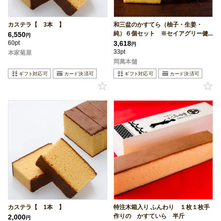
カステラ【 3本 】
和三盆のかすてら（柚子・生姜・
純）６個セット ※セイアグリー健...
6,550
円
60pt
3,618
円
33pt
本家菊屋
岡萬本舗
カステラ【 1本 】
特注木箱入り ふんわり １枚１枚手
作りの かすていら 半斤
2,000
円