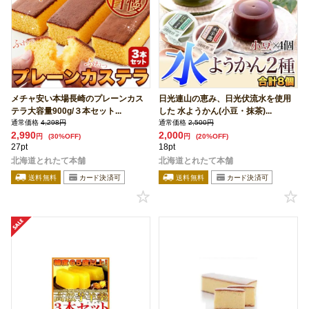
メチャ安い本場長崎のプレーンカス
日光連山の恵み、日光伏流水を使用
テラ大容量900g/３本セット...
した 水ようかん(小豆・抹茶)...
通常価格
4,298円
通常価格
2,500円
2,990
2,000
円
(30%OFF)
円
(20%OFF)
27pt
18pt
北海道とれたて本舗
北海道とれたて本舗