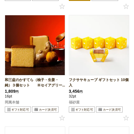
和三盆のかすてら（柚子・生姜・
フクサヤキューブ ギフトセット 10個
純）３個セット ※セイアグリー...
入
1,809
3,456
円
円
16pt
32pt
岡萬本舗
福砂屋