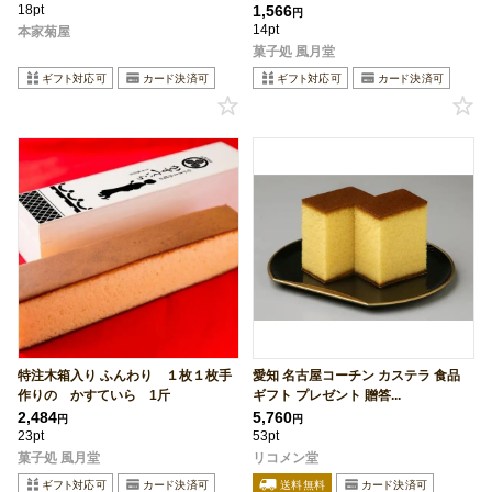
18pt
1,566
円
14pt
本家菊屋
菓子処 風月堂
特注木箱入り ふんわり １枚１枚手
愛知 名古屋コーチン カステラ 食品
作りの かすていら 1斤
ギフト プレゼント 贈答...
2,484
5,760
円
円
23pt
53pt
菓子処 風月堂
リコメン堂