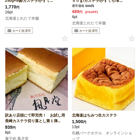
250g×4個/カステラ/かすて...
５０ｇ/カステラ/かすてら/常...
通常価格
500円
1,770
円
489
16pt
円
(2%OFF)
4pt
北海道とれたて本舗
北海道とれたて本舗
訳あり店頭にて即完売！ お試し用
北海道はちみつ生カステラ
長崎カステラ切り落とし第１弾...
1,500
円
939
13pt
円
8pt
札幌パークホテル オンラインショ
菓子処 風月堂
ップ