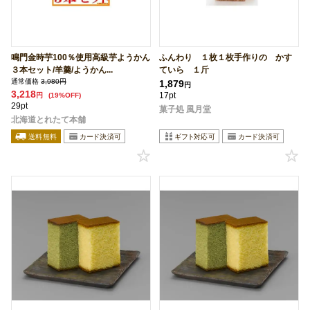
鳴門金時芋100％使用高級芋ようかん
ふんわり １枚１枚手作りの かす
３本セット/羊羹/ようかん...
ていら １斤
通常価格
3,980円
1,879
円
3,218
17pt
円
(19%OFF)
29pt
菓子処 風月堂
北海道とれたて本舗