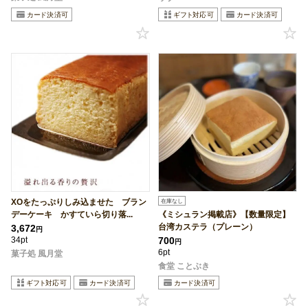
XOをたっぷりしみ込ませた ブラン
在庫なし
デーケーキ かすていら切り落...
《ミシュラン掲載店》【数量限定】
台湾カステラ（プレーン）
3,672
円
34pt
700
円
6pt
菓子処 風月堂
食堂 ことぶき