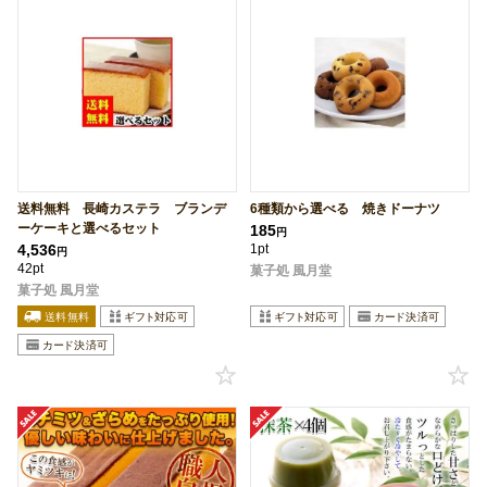
送料無料 長崎カステラ ブランデ
6種類から選べる 焼きドーナツ
ーケーキと選べるセット
185
円
4,536
1pt
円
42pt
菓子処 風月堂
菓子処 風月堂