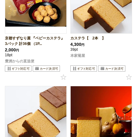
京都すずなり屋 『ベビーカステラ』
カステラ【 2本 】
3パック 計36個 （1P...
4,300
円
2,000
39pt
円
18pt
本家菊屋
豊洲からの直送便