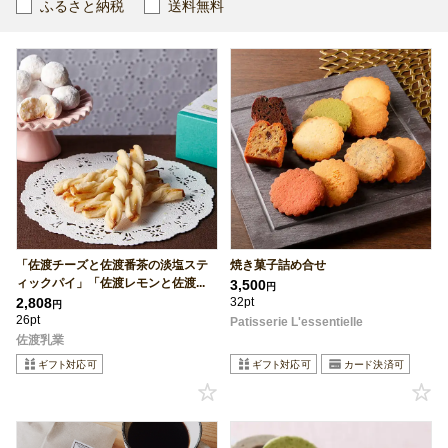
ふるさと納税
送料無料
「佐渡チーズと佐渡番茶の淡塩ステ
焼き菓子詰め合せ
ィックパイ」「佐渡レモンと佐渡...
3,500
円
2,808
32pt
円
26pt
Patisserie L'essentielle
佐渡乳業