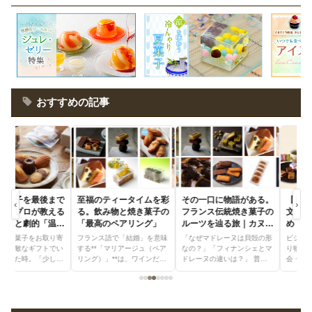
おすすめの記事
至福のティータイムを彩
その一口に物語がある。
【ビジネス向け】大量注
‹
›
る。飲み物と焼き菓子の
フランス伝統焼き菓子の
文・大口手配におすす
「最高のペアリング」
ルーツを辿る旅｜カヌレ
め！ビジネスシーンで外
やマドレーヌに隠された
さない洗練「お菓子 ギ
フランス語で「結婚」を意味
「なぜマドレーヌは貝殻の形
ビジネスシーンにおける「贈
意外な歴史
フト」3選
する**「マリアージュ（ペア
なの？」「フィナンシェとマ
り物」や「お土産」、展示
リング）」**は、ワインだけ
ドレーヌの違いは？」 普段
会・社内イベントでの「差し
でなく、焼き菓子と
何気なく口にしている焼
入れ お菓子」。 これら