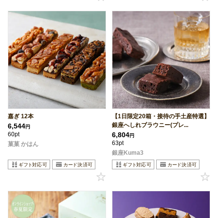
嘉ぎ 12本
【1日限定20箱・接待の手土産特選】
銀座へしれブラウニー(プレ...
6,544
円
60pt
6,804
円
63pt
菓菓 かはん
銀座Kuma3