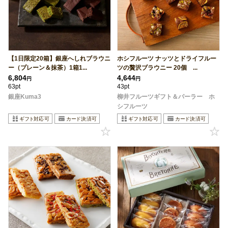
【1日限定20箱】銀座へしれブラウニ
ホシフルーツ ナッツとドライフルー
ー（プレーン＆抹茶）1箱1...
ツの贅沢ブラウニー 20個 ...
6,804
4,644
円
円
63pt
43pt
銀座Kuma3
柳井フルーツギフト＆パーラー ホ
シフルーツ