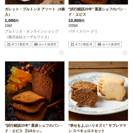
ガレット・ブルトンヌ アソート（4個
“試行錯誤20年” 栗原シェフのパン・
入）
ド・エピス
1,080
10,800
円
円
10pt
100pt
ブルトンヌ・オンラインショップ
パティスリー クリ
（株式会社エーデルワイス）
“試行錯誤20年” 栗原シェフのパン・
“幸せをよぶハリネズミ” サブレママ
ド・エピス 【1/4カッ...
ン スペキュロスセット