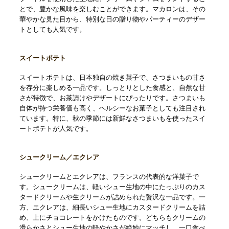
とで、豊かな風味を楽しむことができます。マカロンは、その
華やかな見た目から、特別な日の贈り物やパーティーのデザー
トとしても人気です。
スイートポテト
スイートポテトは、日本独自の焼き菓子で、さつまいもの甘さ
を存分に楽しめる一品です。しっとりとした食感と、自然な甘
さが特徴で、お茶請けやデザートにぴったりです。さつまいも
自体が持つ栄養価も高く、ヘルシーなお菓子としても注目され
ています。特に、秋の季節には新鮮なさつまいもを使ったスイ
ートポテトが人気です。
シュークリーム／エクレア
シュークリームとエクレアは、フランスの代表的な洋菓子で
す。シュークリームは、軽いシュー生地の中にたっぷりのカス
タードクリームや生クリームが詰められた贅沢な一品です。一
方、エクレアは、細長いシュー生地にカスタードクリームを詰
め、上にチョコレートをかけたものです。どちらもクリームの
滑らかさとシュー生地の軽やかさが絶妙にマッチし、一口食べ