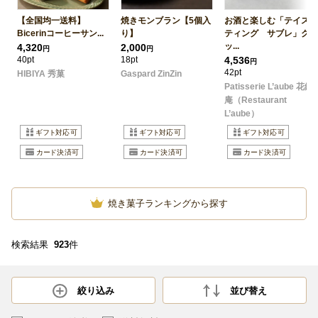
輸入菓子
その他のクッキ
ー・焼き菓子類
【全国均一送料】
焼きモンブラン【5個入
お酒と楽しむ「テイス
Bicerinコーヒーサン...
り】
ティング サブレ」ク
ッ...
4,320
2,000
円
円
40pt
18pt
4,536
円
42pt
HIBIYA 秀菓
Gaspard ZinZin
Patisserie L’aube 花鏡
庵（Restaurant
L’aube）
焼き菓子ランキングから探す
検索結果
923
件
絞り込み
並び替え