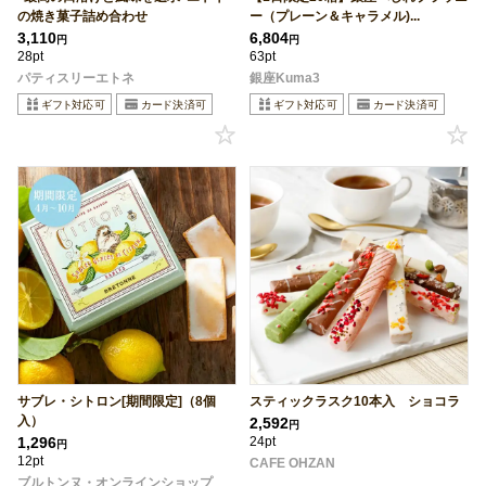
の焼き菓子詰め合わせ
ー（プレーン＆キャラメル)...
3,110
6,804
円
円
28pt
63pt
パティスリーエトネ
銀座Kuma3
サブレ・シトロン[期間限定]（8個
スティックラスク10本入 ショコラ
入）
2,592
円
1,296
24pt
円
12pt
CAFE OHZAN
ブルトンヌ・オンラインショップ