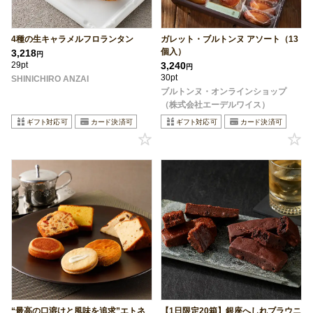
4種の生キャラメルフロランタン
ガレット・ブルトンヌ アソート（13
個入）
3,218
円
29pt
3,240
円
30pt
SHINICHIRO ANZAI
ブルトンヌ・オンラインショップ
（株式会社エーデルワイス）
“最高の口溶けと風味を追求”エトネ
【1日限定20箱】銀座へしれブラウニ