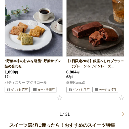
“野菜本来の甘みを堪能” 野菜サブレ
【1日限定20箱】銀座へしれブラウニ
詰め合わせ
ー（プレーン＆ワインレーズ...
1,890
6,804
円
円
17pt
63pt
パティスリー アグリコール
銀座Kuma3
1 ⁄ 31
スイーツ選びに迷ったら！おすすめのスイーツ特集