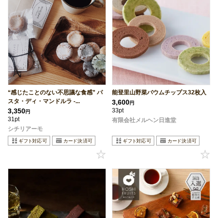
“感じたことのない不思議な食感” パ
能登里山野菜バウムチップス32枚入
スタ・ディ・マンドルラ -...
3,600
円
3,350
33pt
円
31pt
有限会社メルヘン日進堂
シチリアーモ