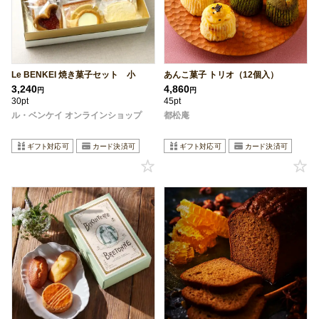
Le BENKEI 焼き菓子セット 小
あんこ菓子 トリオ（12個入）
3,240
4,860
円
円
30pt
45pt
ル・ベンケイ オンラインショップ
都松庵