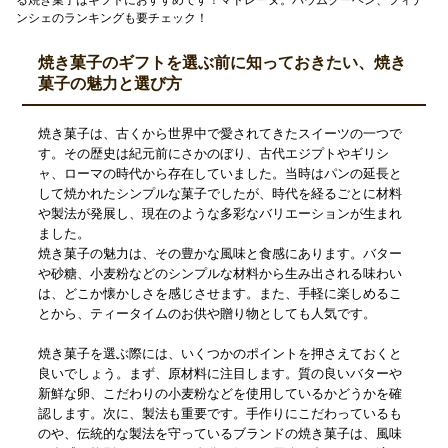
ンシェのランキングも要チェック！
焼き菓子のギフトを選ぶ前に知っておきたい、焼き
菓子の魅力と選び方
焼き菓子は、古くから世界中で愛されてきたスイーツの一つで
す。その歴史は紀元前にさかのぼり、古代エジプトやギリシ
ャ、ローマの時代から存在していました。当時はパンの延長と
して焼かれたシンプルな菓子でしたが、時代を経るごとに材料
や製法が発展し、現在のような多彩なバリエーションが生まれ
ました。
焼き菓子の魅力は、その豊かな風味と食感にあります。バター
や砂糖、小麦粉などのシンプルな材料から生み出される味わい
は、どこか懐かしさを感じさせます。また、手軽に楽しめるこ
とから、ティータイムのお供や贈り物としても人気です。
焼き菓子を選ぶ際には、いくつかのポイントを押さえておくと
良いでしょう。まず、原材料に注目します。質の良いバターや
新鮮な卵、こだわりの小麦粉などを使用しているかどうかを確
認します。次に、製法も重要です。手作りにこだわっているも
のや、伝統的な製法を守っているブランドの焼き菓子は、風味