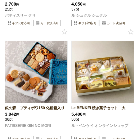
2,700
4,050
円
円
25pt
37pt
パティスリー クリ
ル シュクル シュクル
銀の森 プティボワ150 化粧箱入り
Le BENKEI 焼き菓子セット 大
3,942
5,400
円
円
36pt
50pt
PATISSERIE GIN NO MORI
ル・ベンケイ オンラインショップ