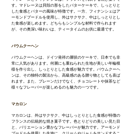
す。マドレーヌは貝殻の形をしたバターケーキで、しっとりと
した食感とバターの風味が特徴です。一方、フィナンシェはア
ーモンドプードルを使用し、外はサクサク、中はしっとりとし
た食感が楽しめます。どちらもシンプルな材料で作られます
が、その奥深い味わいは、ティータイムのお供に最適です。
バウムクーヘン
バウムクーヘンは、ドイツ発祥の層状のケーキで、日本でも非
常に人気があります。何層にも重ねられた生地が美しい年輪模
様を作り出し、しっとりとした食感が魅力です。バウムクーヘ
ンは、その独特の製法から、高級感のある贈り物としても喜ば
れます。また、プレーンだけでなく、チョコレートや抹茶など
様々なフレーバーが楽しめるのも魅力の一つです。
マカロン
マカロンは、外はサクサク、中はしっとりとした食感が特徴の
フランスの伝統的な焼き菓子です。色とりどりの美しい見た目
と、バリエーション豊かなフレーバーが魅力です。アーモンド
プードルを使用した生地に、クリームやジャムをサンドするこ