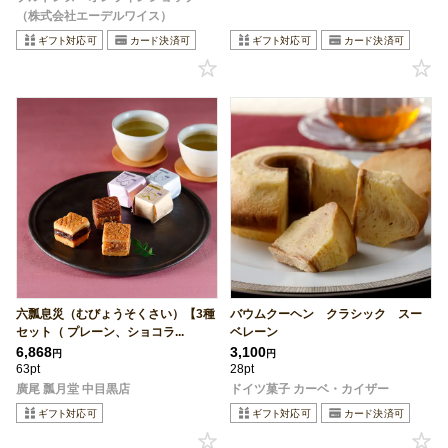
（株式会社エーデルワイス）
六瓢息災（むびょうそくさい）【3種
バウムクーヘン クラシック スー
セット（ プレーン、ショコラ...
ベレーン
6,868
3,100
円
円
63pt
28pt
廣尾 瓢月堂 中目黒店
ドイツ菓子 カーベ・カイザー