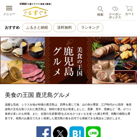
キャンセル
メニュー
カート
クーポン
検索
ボックス
おすすめ
ふるさと納税
送料無料
ランキング
美食の王国 鹿児島グルメ
温暖な気候、シラス台地が特徴の鹿児島は、四季を通じて海、山の幸が豊富。江戸時代から琉球、奄美
諸島の文化を取り入れた鹿児島は、独特の食文化が発達しました。黒豚、黒牛、黒糖など「黒」がつく
食材が多いのも特徴。また、全国の生産量4割を占めるさつまいもを使った郷土料理、焼酎の種類も豊
富です。桜島のお膝元で大きく発展した鹿児島の食を自宅でも堪能できる商品をご紹介します。