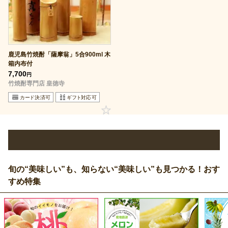
鹿児島竹焼酎「薩摩翁」5合900ml 木
箱内布付
7,700
円
竹焼酎専門店 皇徳寺
旬の“美味しい”も、知らない“美味しい”も見つかる！おす
すめ特集