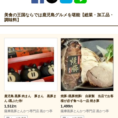
美食の王国ならでは鹿児島グルメを堪能【総菜・加工品・
調味料】
鹿児島 黒豚 肉まん 豚まん 黒豚ま
焼豚 /黒豚焼豚/ 自家製 当店でお客
ん /黒ぶた侍/
様が必ず食べる一品 焼き豚
1,512
1,499
円
円
薩摩黒豚とんかつ専門店 黒かつ亭
薩摩黒豚とんかつ専門店 黒かつ亭