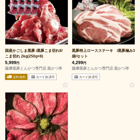
国産かごしま黒豚 /黒豚こま切れ8/
黒豚特上ロースステーキ /黒豚極み3
こま切れ 2kg(250g×8)
袋/セット
5,999
4,299
円
円
薩摩黒豚とんかつ専門店 黒かつ亭
薩摩黒豚とんかつ専門店 黒かつ亭