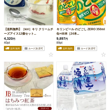
【送料無料】［kiri］キリ クリームチ
キリンビール のどごし ZERO 350ml
ーズアイス12個セット...
缶×48本［24本...
4,320
9,897
円
円
40pt
89pt