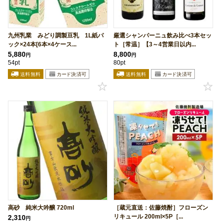
九州乳業 みどり調製豆乳 1L紙パ
厳選シャンパーニュ飲み比べ3本セッ
ック×24本[6本×4ケース...
ト［常温］【3～4営業日以内...
5,880
8,800
円
円
54pt
80pt
高砂 純米大吟醸 720ml
［蔵元直送：佐藤焼酎］フローズン
リキュール 200ml×5P［...
2,310
円