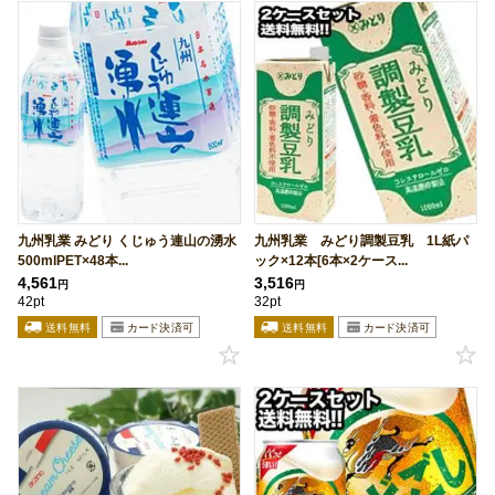
九州乳業 みどり くじゅう連山の湧水
九州乳業 みどり調製豆乳 1L紙パ
500mlPET×48本...
ック×12本[6本×2ケース...
4,561
3,516
円
円
42pt
32pt