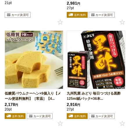
21pt
2,981
円
27pt
低糖質バウムクーヘン×9個入り【メ
九州乳業 みどり 毎日つづける黒酢
ール便送料無料】［常温］【4...
125ml紙パック×36本...
2,178
2,916
円
円
20pt
27pt