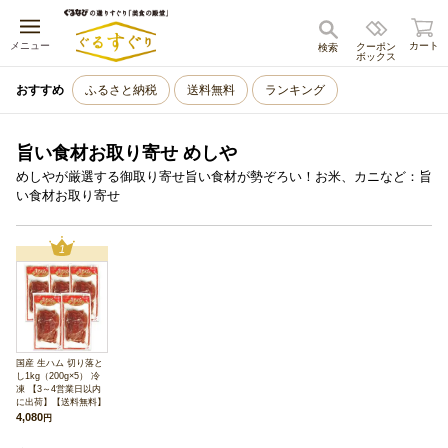
キャンセル
メニュー
カート
クーポン
検索
ボックス
おすすめ
ふるさと納税
送料無料
ランキング
旨い食材お取り寄せ めしや
めしやが厳選する御取り寄せ旨い食材が勢ぞろい！お米、カニなど：旨
い食材お取り寄せ
1
国産 生ハム 切り落と
し1kg（200g×5） 冷
凍 【3～4営業日以内
に出荷】【送料無料】
4,080
円