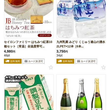
セイロンファミリー はちみつ紅茶10
九州乳業 みどり くじゅう連山の湧水
箱セット［常温］全温度帯可...
2LPET×12本［6本...
4,980
3,750
円
円
46pt
34pt