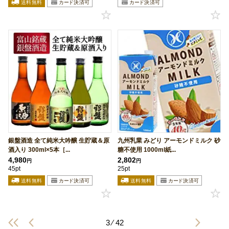
銀盤酒造 全て純米大吟醸 生貯蔵＆原
九州乳業 みどり アーモンドミルク 砂
酒入り 300ml×5本［...
糖不使用 1000ml紙...
4,980
2,802
円
円
45pt
25pt
3 ⁄ 42