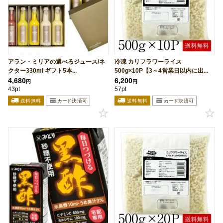
アラン・ミリアの選べるジュース/ネ
冷凍 カリフラワーライス
クター330ml ギフト5本...
500g×10P【3～4営業日以内に出...
4,680
6,200
円
円
43pt
57pt