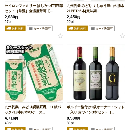
セイロンファミリー はちみつ紅茶5箱
九州乳業 みどり くじゅう連山の湧水
セット［常温］全温度帯可【...
2LPET×6本[賞味期...
2,980
2,450
円
円
27pt
22pt
九州乳業 みどり調製豆乳 1L紙パ
ボルドー格付け1級オーナー・シャト
ック×18本[6本×3ケース...
ー入り 赤ワイン3本セット［...
4,716
8,980
円
円
43pt
81pt