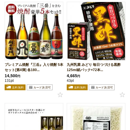
プレミアム焼酎『三岳』入り焼酎 5本
九州乳業 みどり 毎日つづける黒酢
セット[第4弾] 各180...
125ml紙パック×72本...
14,500
4,665
円
円
131pt
43pt