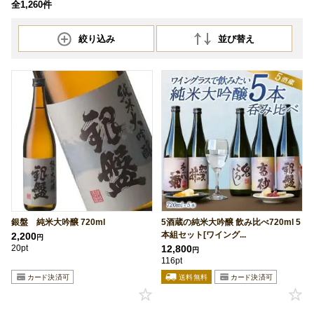
全1,260件
絞り込み
並び替え
銀盤 純米大吟醸 720ml
5酒蔵の純米大吟醸 飲み比べ720ml 5
本組セット[ワイング...
2,200
円
20pt
12,800
円
116pt