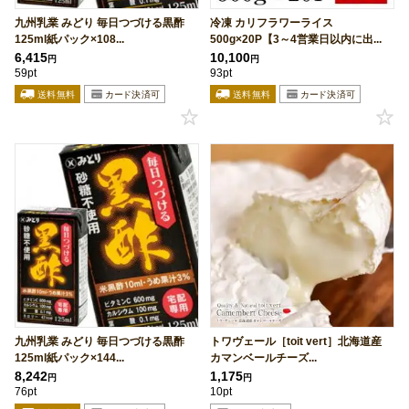
九州乳業 みどり 毎日つづける黒酢
冷凍 カリフラワーライス
125ml紙パック×108...
500g×20P【3～4営業日以内に出...
6,415
10,100
円
円
59pt
93pt
九州乳業 みどり 毎日つづける黒酢
トワヴェール［toit vert］北海道産
125ml紙パック×144...
カマンベールチーズ...
8,242
1,175
円
円
76pt
10pt