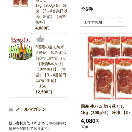
1kg（200g×5） 冷
全6件
凍 【3～4営業日以
内に出荷】【送料
無料】
おすすめ順
4,080
円
2
6酒蔵の全て純米
大吟醸 飲み比べ
720ml 10本組セッ
ト[原酒5本入り]
【送料無料】［常
温］【3～4営業日
以内に出荷】
［JS6］
12,500
円
国産 生ハム 切り落とし
メールマガジン
1kg（200g×5） 冷凍 【3～4
4,080
円
旨い食材お取り寄せ めしやのお得な
37pt
情報を配信しております。