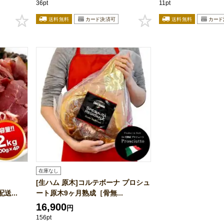
36pt
11pt
在庫なし
[生ハム 原木]コルテボーナ プロシュ
送...
ート原木9ヶ月熟成［骨無...
16,900
円
156pt