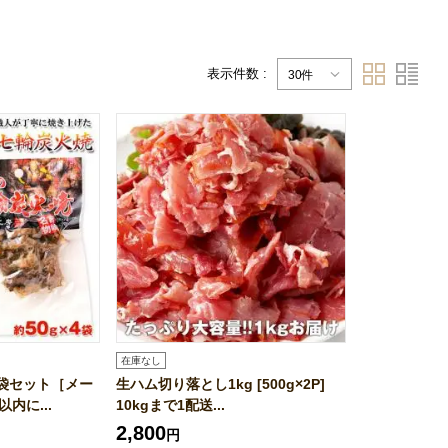
表示件数 :
30件
在庫なし
4袋セット［メー
生ハム切り落とし1kg [500g×2P]
内に...
10kgまで1配送...
2,800
円