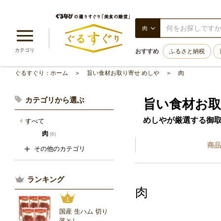
肉
カテゴリ
おすすめ
ふるさと納税
ぐるすぐり：ホーム
旨い食材お取り寄せ めしや
肉
カテゴリから選ぶ
旨い食材お取
めしやが厳選する御
すべて
肉
(6)
商品
その他のカテゴリ
ランキング
肉
1
国産 生ハム 切り
落とし