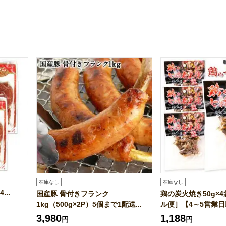
在庫なし
在庫なし
...
国産豚 骨付きフランク
鶏の炭火焼き50g×
1kg（500g×2P）5個まで1配送...
ル便］【4～5営業日以
3,980
1,188
円
円