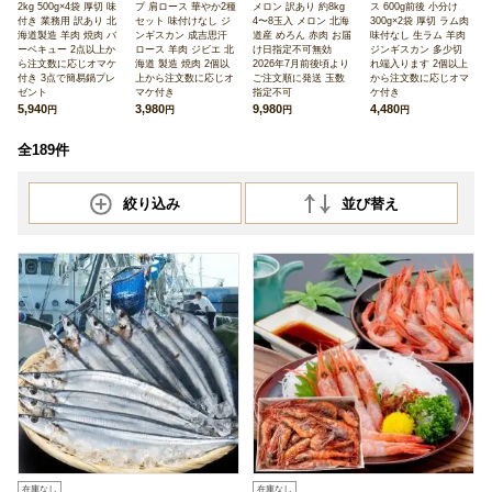
2kg 500g×4袋 厚切 味
プ 肩ロース 華やか2種
メロン 訳あり 約8kg
ス 600g前後 小分け
付き 業務用 訳あり 北
セット 味付けなし ジ
4〜8玉入 メロン 北海
300g×2袋 厚切 ラム肉
海道製造 羊肉 焼肉 バ
ンギスカン 成吉思汗
道産 めろん 赤肉 お届
味付なし 生ラム 羊肉
ーベキュー 2点以上か
ロース 羊肉 ジビエ 北
け日指定不可無効
ジンギスカン 多少切
ら注文数に応じオマケ
海道 製造 焼肉 2個以
2026年7月前後頃より
れ端入ります 2個以上
付き 3点で簡易鍋プレ
上から注文数に応じオ
ご注文順に発送 玉数
から注文数に応じオマ
ゼント
マケ付き
指定不可
ケ付き
5,940
3,980
9,980
4,480
円
円
円
円
全189件
絞り込み
並び替え
在庫なし
在庫なし