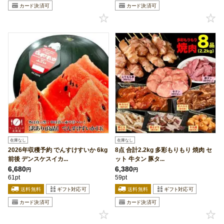
在庫なし
在庫なし
2026年収穫予約 でんすけすいか 6kg
8点 合計2.2kg 多彩もりもり 焼肉 セ
前後 デンスケスイカ...
ット 牛タン 豚タ...
6,680
6,380
円
円
61pt
59pt