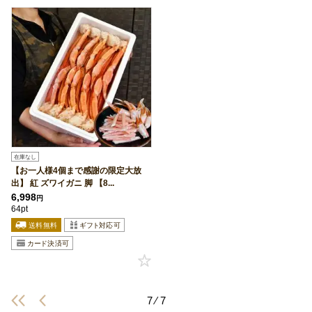
在庫なし
【お一人様4個まで感謝の限定大放
出】 紅 ズワイガニ 脚 【8...
6,998
円
64pt
7 ⁄ 7