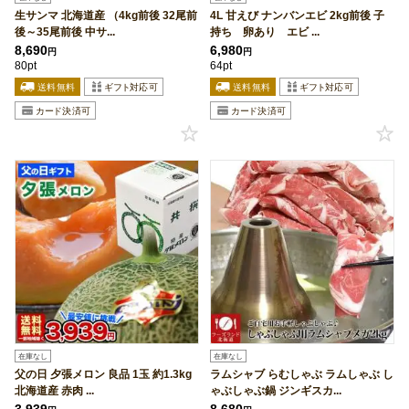
生サンマ 北海道産 （4kg前後 32尾前
4L 甘えび ナンバンエビ 2kg前後 子
後～35尾前後 中サ...
持ち 卵あり エビ ...
8,690
6,980
円
円
80pt
64pt
在庫なし
在庫なし
父の日 夕張メロン 良品 1玉 約1.3kg
ラムシャブ らむしゃぶ ラムしゃぶ し
北海道産 赤肉 ...
ゃぶしゃぶ鍋 ジンギスカ...