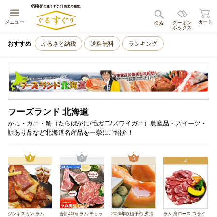
キャンセル
メニュー
カート
クーポン
検索
ボックス
おすすめ
ふるさと納税
送料無料
ランキング
フーズランド 北海道
かに・カニ・蟹（たらばがに/毛ガ二/ズワイガニ）農産品・スイーツ・
訳あり品など北海道名産品を一挙にご紹介！
1
2
3
4
ジンギスカン ラム
合計400g ラム チョッ
2026年収穫予約 夕張
ラム 肩ロース スライ