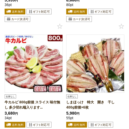
3,939
8,680
円
円
36pt
80pt
在庫なし
在庫なし
牛カルビ 800g前後 スライス 味付無
しまほっけ 特大 開き 干し
し 多少切れ端入ります...
400g前後×6枚
3,680
5,980
円
円
34pt
55pt