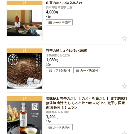
15
山重のめんつゆ２本入れ
日本料理 清雲亭 山重
4,600
円
42pt
16
料亭の粉しょうゆ(2g×10袋)
下鴨茶寮ぐるなび店
1,080
円
10pt
17
美味極上 料亭のだし 【 のどぐろ 白だし 】 化学調味料
無添加 出汁 だし しろ出汁 つゆ のどぐろ 煮干し 国産
新潟 長岡 ミシュラン
越後料亭 かも川館
1,404
円
13pt