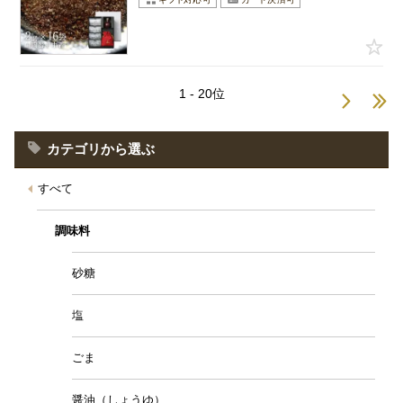
1 - 20位
カテゴリから選ぶ
すべて
調味料
砂糖
塩
ごま
醤油（しょうゆ）