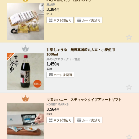
雅結寿
3,384
円
31pt
2
甘楽しょうゆ 無農薬国産丸大豆・小麦使用
1000ml
菜の花プロジェクトin甘楽
1,450
円
13pt
3
マヌカハニー スティックタイプアソートギフト
HONEY MARKS
3,564
円
33pt