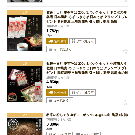
18
越後十日町 妻有そば 200g 3パック セット ネコポス便
乾麺 日本蕎麦 そば へぎそば 日本そば グランプリ プレ
ゼント 妻有蕎麦 玉垣製麺所 引っ越し 蕎麦 高級
越後料亭 かも川館
1,782
円
16pt
19
越後十日町 妻有そば 200g 8パック セット 化粧箱入り
乾麺 日本蕎麦 そば へぎそば 日本そば グランプリ プレ
ゼント 妻有蕎麦 玉垣製麺所 引っ越し 蕎麦 高級 母の日
越後料亭 かも川館
4,860
円
45pt
20
料亭の粉しょうゆギフトボックス(2g×16袋+陶器+巾着)
下鴨茶寮ぐるなび店
3,300
円
30pt