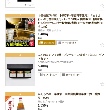
7
［価格値下げ!!］【保存料･着色料不使用】「ますよ
ね」の万能和風だしパック 30袋入 国内製造 【調味料/
だし袋/出汁/みそ汁/和食/鍋/煮物/メール便/送料無料/ま
すよね】
越前かに問屋 ますよね
1,480
円
13pt
8
ふくのコンフィ3種（プレーン・ごま油・バジル）ギフ
トセット
CONDIMENTO MEDITERRANEO
5,400
円
50pt
9
かんらの里 菜種油 国産自然栽培菜種圧搾一番搾
り 900g
菜の花プロジェクトin甘楽
1,550
円
14pt