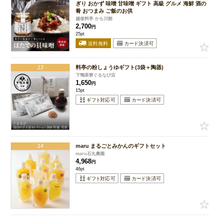
ぎり おかず 味噌 甘味噌 ギフト 高級 グルメ 海鮮 酒の
肴 おつまみ ご飯のお供
越後料亭 かも川館
2,700
円
25pt
13
料亭の粉しょうゆギフト(3袋＋陶器)
下鴨茶寮ぐるなび店
1,650
円
15pt
14
maru まるごとみかんのギフトセット
maru石丸農園
4,968
円
46pt