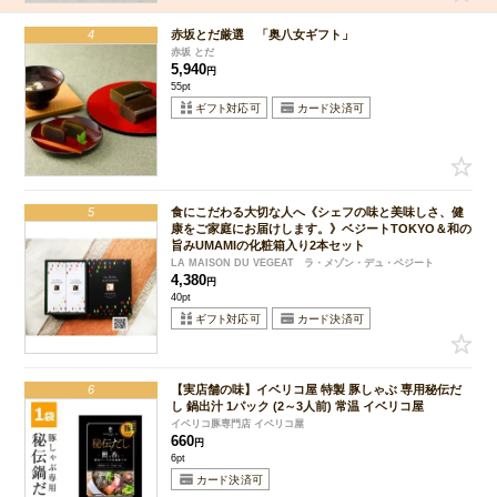
4
赤坂とだ厳選 「奥八女ギフト」
赤坂 とだ
5,940
円
55pt
5
食にこだわる大切な人へ《シェフの味と美味しさ、健
康をご家庭にお届けします。》ベジートTOKYO＆和の
旨みUMAMIの化粧箱入り2本セット
LA MAISON DU VEGEAT ラ・メゾン・デュ・ベジート
4,380
円
40pt
6
【実店舗の味】イベリコ屋 特製 豚しゃぶ 専用秘伝だ
し 鍋出汁 1パック (2～3人前) 常温 イベリコ屋
イベリコ豚専門店 イベリコ屋
660
円
6pt