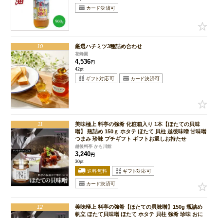
10
厳選ハチミツ3種詰め合わせ
花蜂園
4,536
円
42pt
11
美味極上 料亭の強肴 化粧箱入り 1本【ほたての貝味
噌】 瓶詰め 150ｇ ホタテ ほたて 貝柱 越後味噌 甘味噌
つまみ 珍味 プチギフト ギフトお返しお持たせ
越後料亭 かも川館
3,240
円
30pt
12
美味極上 料亭の強肴【ほたての貝味噌】150g 瓶詰め
帆立 ほたて貝味噌 ほたて ホタテ 貝柱 強肴 珍味 おに