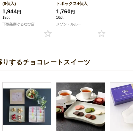
(8個入)
トボックス4個入
1,944
1,760
円
円
18pt
16pt
下鴨茶寮ぐるなび店
メゾン・ルルー
目移りするチョコレートスイーツ