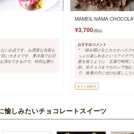
MAMEIL NAMA CHOCOLAT
¥3,700
(税込)
おすすめコメント
らないお品です。お洒落な包装も
「箱を開けるとカカオハスク
ど良い大きさです。要冷蔵でお日
っぷり楽しめるというアイデア
感も演出できるので、特別な贈り
栗を拾うように、五感で時間ご
的。生チョコをマカロンで包む
で、食通の方にぜひお渡しした
ギフト対応可
気軽に愉しみたいチョコレートスイーツ