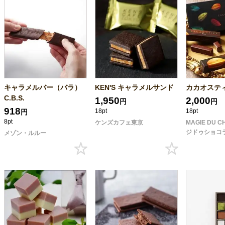
キャラメルバー（バラ）
KEN'S キャラメルサンド
カカオステ
C.B.S.
1,950
2,000
円
円
918
18pt
18pt
円
8pt
ケンズカフェ東京
MAGIE DU 
ジドゥショコ
メゾン・ルルー