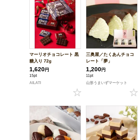
マーリオチョコレート 黒
三奥屋／たくあんチョコ
糖入り 72g
レート「夢」
1,620
1,200
円
円
15pt
11pt
AILATI
山形うまいずマーケット