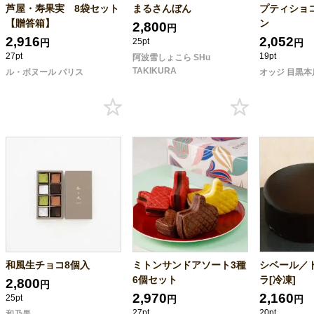
芦屋・寿果実 8袋セット
まるさんぼん
プティショ
【贈答箱】
ン
2,800
円
2,916
2,052
25pt
円
円
27pt
19pt
阿波雪しょこら SHu
TAKIKURA
ル・ボヌール パリス
オッジ 目黒本
和風生チョコ8個入
ミトンサンドアソート3種
シベール／
6個セット
ラ[冷凍]
2,800
円
2,970
2,160
25pt
円
円
27pt
20pt