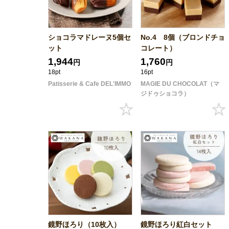
ショコラマドレーヌ5個セ
No.4 8個（ブロンドチョ
ット
コレート）
1,944
1,760
円
円
18pt
16pt
Patisserie & Cafe DEL'IMMO
MAGIE DU CHOCOLAT（マ
ジドゥショコラ）
鏡野ほろり（10枚入）
鏡野ほろり紅白セット