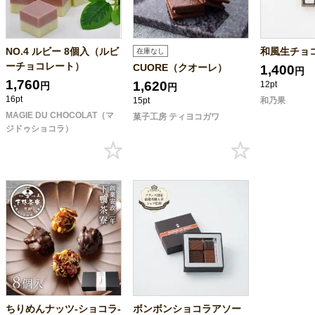
NO.4 ルビー 8個入（ルビ
和風生チョ
在庫なし
ーチョコレート）
CUORE（クオーレ）
1,400
円
1,760
1,620
12pt
円
円
16pt
15pt
和乃果
MAGIE DU CHOCOLAT（マ
菓子工房 ティヨコガワ
ジドゥショコラ）
ちりめんナッツ-ショコラ-
ボンボンショコラアソー