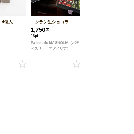
コ4個入
エクラン生ショコラ
1,750
円
16pt
Patisserie MAGNOLIA（パテ
ィスリー マグノリア）