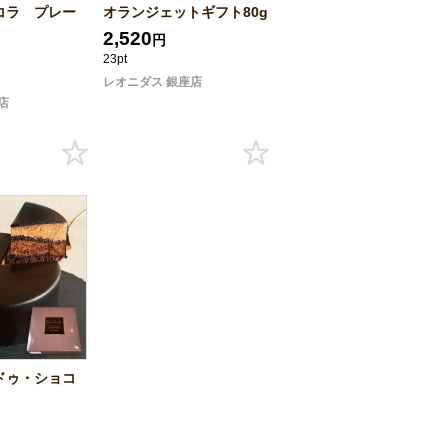
コラ プレー
オランジェットギフト80g
2,520
円
23pt
レオニダス 銀座店
店
ドゥ・ショコ