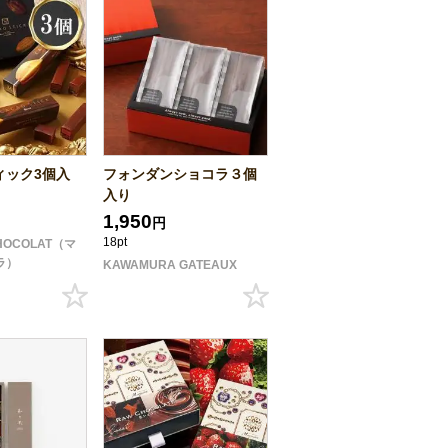
ィック3個入
フォンダンショコラ３個
入り
1,950
円
18pt
CHOCOLAT（マ
ラ）
KAWAMURA GATEAUX