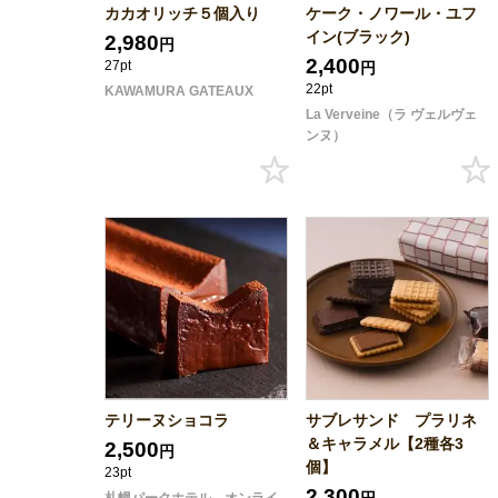
カカオリッチ５個入り
ケーク・ノワール・ユフ
イン(ブラック)
2,980
円
2,400
27pt
円
22pt
KAWAMURA GATEAUX
La Verveine（ラ ヴェルヴェ
ンヌ）
テリーヌショコラ
サブレサンド プラリネ
＆キャラメル【2種各3
2,500
円
個】
23pt
2,300