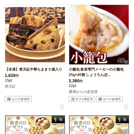
【冷凍】東天紅中華ちまき５個入り
小籠包 飲茶専門メーカーの小籠包
25g×40個 しょうろんぽ...
1,620
円
15pt
2,380
円
22pt
東天紅
豊洲からの直送便