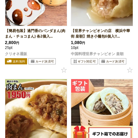
【簡易包装】過門香のパンダまん(肉
【世界チャンピオンの店 横浜中華
まん・チョコまん) 各2個入...
街 皇朝】焼き小籠包6個入!!...
2,800
1,080
円
円
25pt
10pt
クリオネ通販
中国料理世界チャンピオン 皇朝