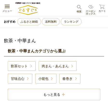
キャンセル
メニュー
カート
クーポン
検索
ボックス
おすすめ
ふるさと納税
送料無料
ランキング
飲茶・中華まん
飲茶・中華まんカテゴリから選ぶ
飲茶セット
肉まん・あんまん
甘味点心
小籠包
春巻き
ちまき
その他の中華まん・点心・飲茶
もっと見る