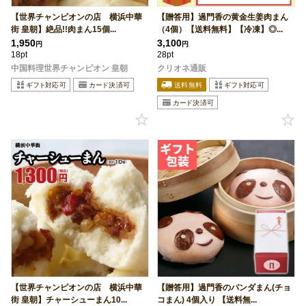
【世界チャンピオンの店 横浜中華
【贈答用】過門香の黄金生姜肉まん
街 皇朝】絶品!!肉まん15個...
（4個）【送料無料】【冷凍】◎...
1,950
3,100
円
円
18pt
28pt
中国料理世界チャンピオン 皇朝
クリオネ通販
【世界チャンピオンの店 横浜中華
【贈答用】過門香のパンダまん(チョ
街 皇朝】チャーシューまん10...
コまん) 4個入り 【送料無...