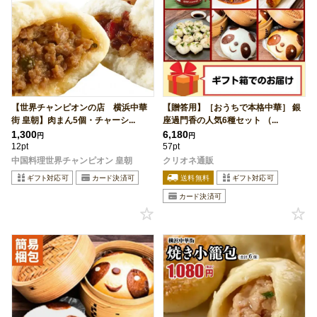
【世界チャンピオンの店 横浜中華
【贈答用】［おうちで本格中華］ 銀
街 皇朝】肉まん5個・チャーシ...
座過門香の人気6種セット （...
1,300
6,180
円
円
12pt
57pt
中国料理世界チャンピオン 皇朝
クリオネ通販