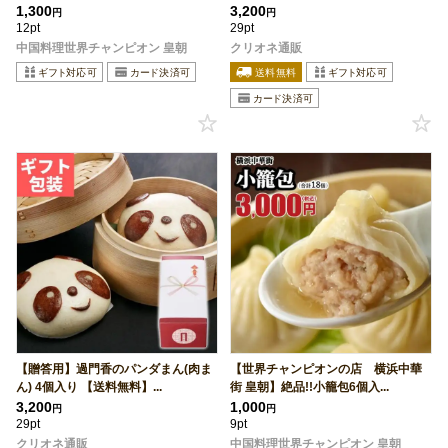
1,300
3,200
円
円
12pt
29pt
中国料理世界チャンピオン 皇朝
クリオネ通販
【贈答用】過門香のパンダまん(肉ま
【世界チャンピオンの店 横浜中華
ん) 4個入り 【送料無料】...
街 皇朝】絶品!!小籠包6個入...
3,200
1,000
円
円
29pt
9pt
クリオネ通販
中国料理世界チャンピオン 皇朝