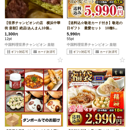
【世界チャンピオンの店 横浜中華
【送料込☆敬老カード付き】敬老の
街 皇朝】絶品!あんまん10個...
日ギフト 最愛セット 10種6...
1,300
5,990
円
円
12pt
55pt
中国料理世界チャンピオン 皇朝
中国料理世界チャンピオン 皇朝