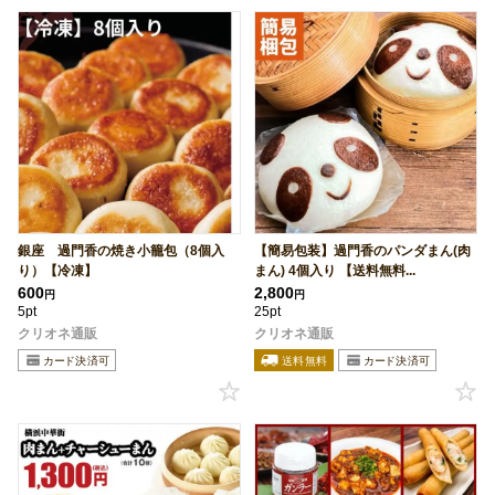
銀座 過門香の焼き小籠包（8個入
【簡易包装】過門香のパンダまん(肉
り）【冷凍】
まん) 4個入り 【送料無料...
600
2,800
円
円
5pt
25pt
クリオネ通販
クリオネ通販