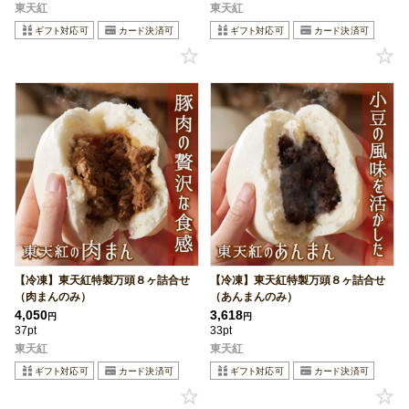
東天紅
東天紅
【冷凍】東天紅特製万頭８ヶ詰合せ
【冷凍】東天紅特製万頭８ヶ詰合せ
（肉まんのみ）
（あんまんのみ）
4,050
3,618
円
円
37pt
33pt
東天紅
東天紅