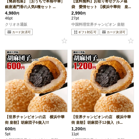
【簡易包装】［おうちで本格中華］
【送料無料】お取り寄せグルメ福
銀座過門香の人気6種セット ...
袋 愛情セット 【横浜中華街 皇...
4,980
2,990
円
円
46pt
27pt
クリオネ通販
中国料理世界チャンピオン 皇朝
【世界チャンピオンの店 横浜中華
【世界チャンピオンの店 横浜中華
街 皇朝】胡麻団子6個入!!!
街 皇朝】胡麻団子12個入（6...
600
1,200
円
円
5pt
11pt