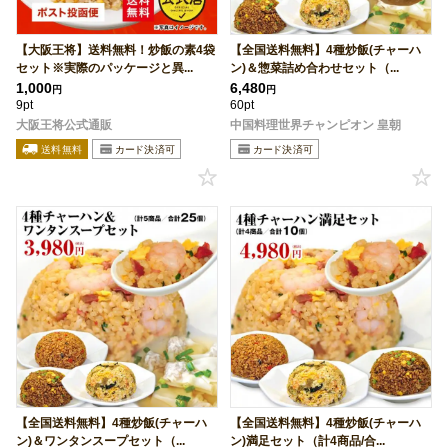
【大阪王将】送料無料！炒飯の素4袋
【全国送料無料】4種炒飯(チャーハ
セット※実際のパッケージと異...
ン)＆惣菜詰め合わせセット（...
1,000
6,480
円
円
9pt
60pt
大阪王将公式通販
中国料理世界チャンピオン 皇朝
【全国送料無料】4種炒飯(チャーハ
【全国送料無料】4種炒飯(チャーハ
ン)＆ワンタンスープセット（...
ン)満足セット（計4商品/合...