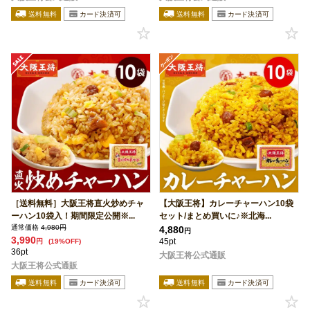
［送料無料］大阪王将直火炒めチャ
【大阪王将】カレーチャーハン10袋
ーハン10袋入！期間限定公開※...
セット/まとめ買いに♪※北海...
通常価格
4,980円
4,880
円
3,990
45pt
円
(19%OFF)
36pt
大阪王将公式通販
大阪王将公式通販