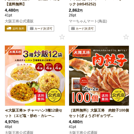
【送料無料】
ック (nh545252)
4,480
2,862
円
円
41pt
26pt
大阪王将公式通販
マーちゃんマート(鳥益)
≪大阪王将≫ チャーハン3種12袋セ
［送料無料］大阪王将 肉餃子100個
ット（エビ塩・炒め・カレー...
セット(ぎょうざ/ギョウザ...
4,970
4,480
円
円
46pt
41pt
大阪王将公式通販
大阪王将公式通販