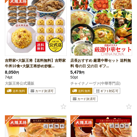
吉野家×大阪王将【送料無料】吉野家
店長おすすめ 厳選中華セット 送料無
牛丼10食+大阪王将炒め炒飯...
料 母の日 父の日 ギフ...
8,050
5,479
円
円
74pt
50pt
大阪王将公式通販
チャイナノーヴァ(中華専門店)