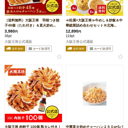
［送料無料］大阪王将 羽根つき餃
≪松屋×大阪王将≫牛めし＆炒飯＆中
子48個（たれ付き）＆直火炒め...
華総菜詰め合わせセット※北海...
3,980
12,890
円
円
36pt
119pt
大阪王将公式通販
大阪王将公式通販
大阪王将 肉餃子 100個 瓶タレ付き！
中華直火炒めチャーハン２５０g×5パ