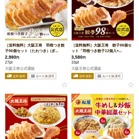
［送料無料］大阪王将 羽根つき餃
［送料無料］大阪王将 餃子98個セ
子96個セット（たれつき）(ぎ...
ット「羽根つき餃子12個入×...
2,980
3,580
円
円
27pt
33pt
大阪王将公式通販
大阪王将公式通販