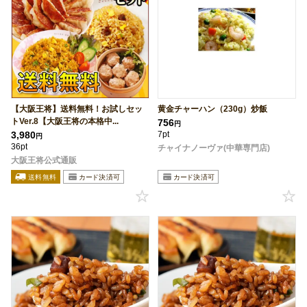
【大阪王将】送料無料！お試しセッ
黄金チャーハン（230g）炒飯
トVer.8【大阪王将の本格中...
756
円
3,980
7pt
円
36pt
チャイナノーヴァ(中華専門店)
大阪王将公式通販