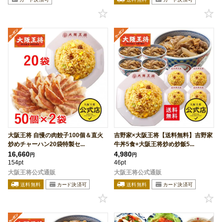
大阪王将 自慢の肉餃子100個＆直火
吉野家×大阪王将【送料無料】吉野家
炒めチャーハン20袋特製セ...
牛丼5食+大阪王将炒め炒飯5...
16,660
4,980
円
円
154pt
46pt
大阪王将公式通販
大阪王将公式通販