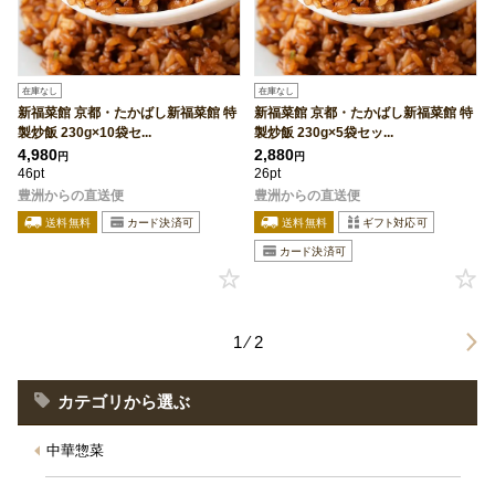
在庫なし
在庫なし
新福菜館 京都・たかばし新福菜館 特
新福菜館 京都・たかばし新福菜館 特
製炒飯 230g×10袋セ...
製炒飯 230g×5袋セッ...
4,980
2,880
円
円
46pt
26pt
豊洲からの直送便
豊洲からの直送便
1 ⁄ 2
カテゴリから選ぶ
中華惣菜