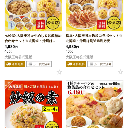
≪松屋×大阪王将≫牛めし＆炒飯詰め
松屋×大阪王将≫鉄板コラボセット※
合わせセット※北海道・沖縄は...
北海道・沖縄は別途送料必要
4,980
4,980
円
円
46pt
46pt
大阪王将公式通販
大阪王将公式通販