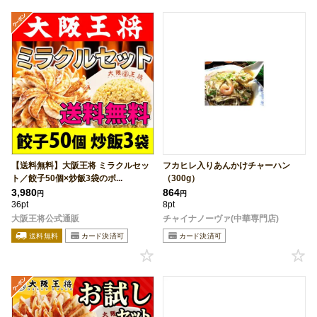
【送料無料】大阪王将 ミラクルセッ
フカヒレ入りあんかけチャーハン
ト／餃子50個×炒飯3袋のボ...
（300g）
3,980
864
円
円
36pt
8pt
大阪王将公式通販
チャイナノーヴァ(中華専門店)