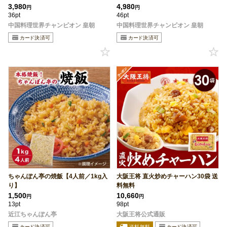
3,980
4,980
円
円
36pt
46pt
中国料理世界チャンピオン 皇朝
中国料理世界チャンピオン 皇朝
ちゃんぽん亭の焼飯【4人前／1kg入
大阪王将 直火炒めチャーハン30袋 送
り】
料無料
1,500
10,660
円
円
13pt
98pt
近江ちゃんぽん亭
大阪王将公式通販