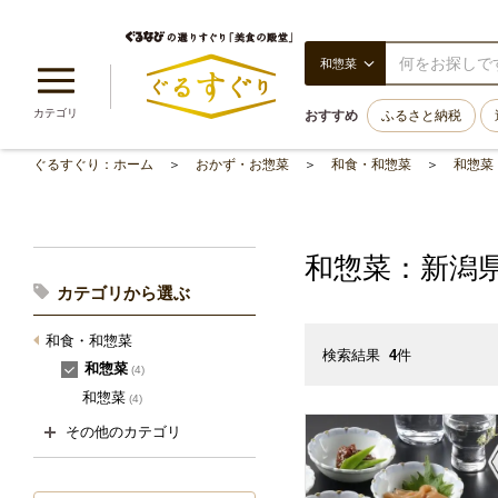
和惣菜
カテゴリ
おすすめ
ふるさと納税
ぐるすぐり：ホーム
おかず・お惣菜
和食・和惣菜
和惣菜
和惣菜：新潟
カテゴリから選ぶ
和食・和惣菜
検索結果
4
件
和惣菜
(4)
和惣菜
(4)
その他のカテゴリ