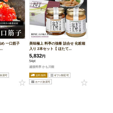
詰め 一口筋子
美味極上 料亭の強肴 詰合せ 化粧箱
..
入り 2本セット【 ほたて...
5,832
円
54pt
越後料亭 かも川館