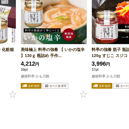
 化粧箱
美味極上 料亭の強肴 【 いかの塩辛
料亭の強肴 筋子 瓶
】130ｇ 瓶詰め 手作...
120g すじこ スジコ .
4,212
3,996
円
円
39pt
37pt
越後料亭 かも川館
越後料亭 かも川館