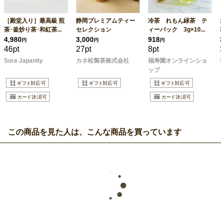
［殿堂入り］最高級 煎
静岡プレミアムティー
冷茶 れもん緑茶 テ
茶･釜炒り茶･和紅茶...
セレクション
ィーパック 3g×10...
4,980
3,000
918
円
円
円
46pt
27pt
8pt
Sora Japanity
カネ松製茶株式会社
福寿園オンラインショ
ップ
この商品を見た人は、こんな商品を買っています