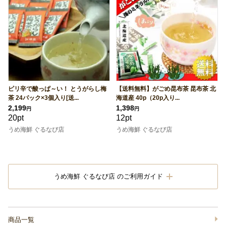
ピリ辛で酸っぱ～い！ とうがらし梅
【送料無料】がごめ昆布茶 昆布茶 北
茶 24パック×3個入り[送...
海道産 40p（20p入り...
2,199
1,398
円
円
20pt
12pt
うめ海鮮 ぐるなび店
うめ海鮮 ぐるなび店
うめ海鮮 ぐるなび店 のご利用ガイド
商品一覧