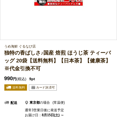
うめ海鮮 ぐるなび店
独特の香ばしさ♪国産 焙煎 ほうじ茶 ティーバ
ッグ 20袋【送料無料】【日本茶】【健康茶】
※代金引換不可
990
円
(税込)
9pt
東京都
の場合
(常温便)
配送
通常3営業日後に発送予定
お届け日：
8月15日(土) ～