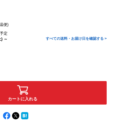
温便)
予定
すべての送料・お届け日を確認する >
) ～
カートに入れる