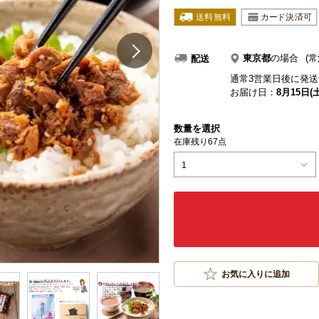
東京都
の場合
(常
配送
通常3営業日後に発送
お届け日：
8月15日(土
数量を選択
在庫残り67点
1
お気に入りに追加