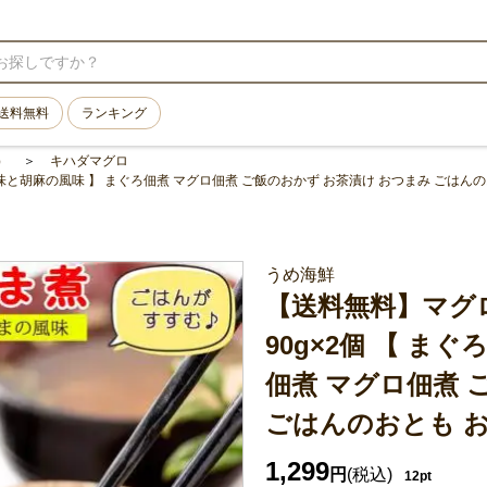
送料無料
ランキング
）
キハダマグロ
の旨味と胡麻の風味 】 まぐろ佃煮 マグロ佃煮 ご飯のおかず お茶漬け おつまみ ごはん
うめ海鮮
【送料無料】マグロ
90g×2個 【 ま
佃煮 マグロ佃煮 
ごはんのおとも 
1,299
円
(税込)
12pt