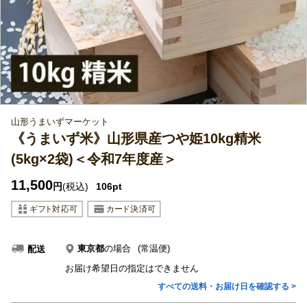
山形うまいずマーケット
《うまいず米》山形県産つや姫10kg精米
(5kg×2袋)＜令和7年度産＞
11,500
円
(税込)
106pt
東京都
の場合
(常温便)
配送
お届け希望日の指定はできません
すべての送料・お届け日を確認する >