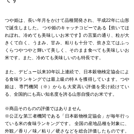
つや姫は、長い年月をかけて品種開発され、平成22年に山形
で誕生しました。 つや姫のキャッチコピーである【炊いてほ
れぼれ。冷めても美味しいお米です】の言葉の通り、粒が大
きくて白く、うまみ、甘み、粘りも十分で、炊き立てはふっ
くらつやつやと輝いて美しく、そのまま食べても美味しいお
米です。また、冷めても美味しいのも特長です。
また、デビュー以来10年以上連続で、日本穀物検定協会によ
る食味ランキングでは最上級の特Ａを獲得しています。つや
姫は、専門機関（※）からも大変高い評価を受け続けてい
る、全国的にも高い知名度を誇る山形自慢のお米です。
※商品そのものの評価ではありません
※公正な第三者機関である「日本穀物検定協会」が毎年行っ
ている米の食味ランキングです。 全国の産地品種を対象に、
外観／香り／味／粘り／硬さなどを総合評価したものです。