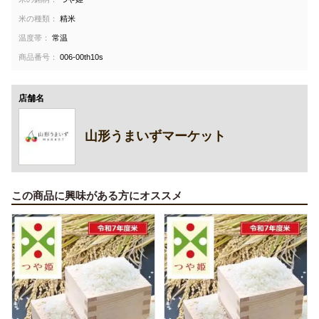
米の種類：
精米
温度帯：
常温
商品番号：
006-00th10s
店舗名
山形うまいずマーケット
この商品に興味がある方にオススメ