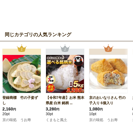
同じカテゴリの人気ランキング
登録商標 竹の子姿ず
【令和7年産】お米 熊本
京のおいなりさん 竹の
し
県産 白米 銘柄 ...
子入り 6個入り
2,160
3,280
1,080
円
円
円
20pt
30pt
10pt
京の味処 うお寿
くまもと風土
京の味処 うお寿