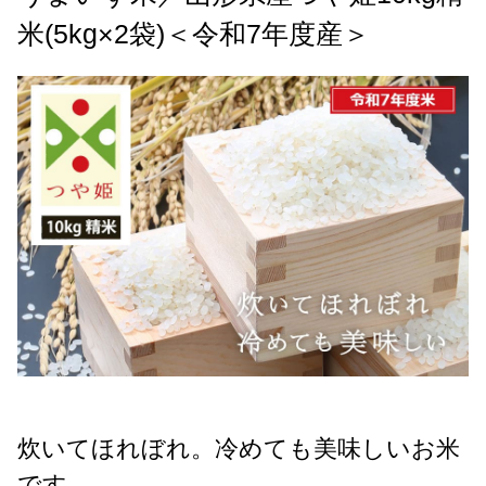
米(5kg×2袋)＜令和7年度産＞
炊いてほれぼれ。冷めても美味しいお米
です