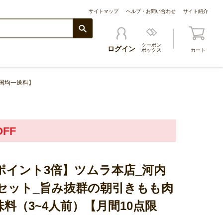
サイトマップ
ヘルプ・お問い合わせ
サイト紹介
クーポン
ログイン
ボックス
カート
全国均一送料】
FF
ポイント3倍】ツムラ本店_河内
きセット_旨み抜群の朝引きもも肉
料（3~4人前）【月間10点限