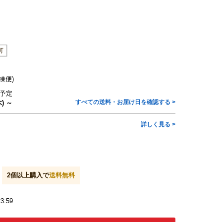
】
凍便)
予定
すべての送料・お届け日を確認する >
) ～
詳しく見る >
2
個以上購入で
送料無料
3:59