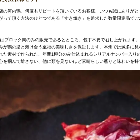
店の河内鴨。何度もリピートを頂いているお客様、いつも誠にありがと
がって頂く方法のひとつである「すき焼き」を追求した数量限定品でご
素はブロック肉のみの販売であるとところ、包丁不要で召し上がれます。
みが鴨の脂と溶け合う至福の美味しさを保証します。本州では滅多に見
れた素材で作られた、年間1樽分のみ仕込まれるシリアルナンバー入り
心を掴んで離さない、他に類を見ないほど素晴らしい薫りと味わいを持