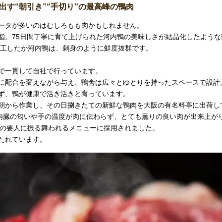
す“朝引き”“手切り”の最高峰の鴨肉
ータが多いのはむしろもも肉かもしれません。
脂。75日間丁寧に育て上げられた河内鴨の美味しさが結晶化したような
加工したか河内鴨は、刺身のように鮮度抜群です。
で一貫して自社で行っています。
に配合を変えながら与え、鴨舎は広々とゆとりを持ったスペースで設計
ず、鴨が健康で活き活きと育っています。
朝から作業し、その日捌きたての新鮮な鴨肉を大阪の有名料亭に出荷し
、内臓の匂いや手の温度が肉に伝わらず、とても薫りの良い肉が出来上が
各国の要人に振る舞われるメニューに採用されました。
たれています。