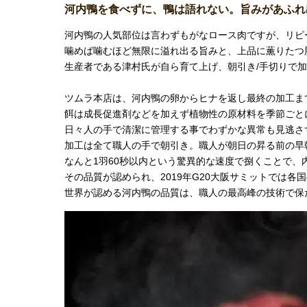
河内鴨を食べずに、鴨は語れない。旨みがあふれ出
河内鴨の人気部位は言わずもがなロース肉ですが、リピ
噛めば噛むほど無限に溢れ出る旨みと、上品に薫りたつ
生産者である津村氏が自ら育て上げ、朝引き/手切りで
ツムラ本店は、河内鴨の卵からヒナを返し最終の加工ま
餌は成長促進剤などを加えず植物性の原材料を季節ごと
日々人の手で清潔に管理する事でわずかな異常も見逃さ
加工は全て職人の手で朝引き。職人が朝日の昇る前の早
なんと1羽60秒以内という驚異的な速度で捌くことで
その品質が認められ、2019年G20大阪サミットでは
世界が認める河内鴨の品質は、職人の最高峰の技術で保