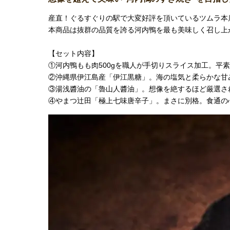
産直！ぐるすぐりの駅で大変好評を頂いているツムラ本
本商品は抜群の品質を誇る河内鴨を最も美味しく召し上
【セット内容】
①河内鴨もも肉500gを職人が手切りスライス加工。平
②沖縄県伊江島産「伊江黒糖」。海の塩気と柔らかな甘
③湯浅醬油の「魯山人醬油」。想像を絶するほど厳選さ
④やまつ辻田「極上七味唐辛子」。まさに別格。食通の