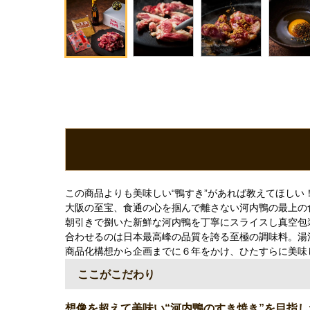
この商品よりも美味しい“鴨すき”があれば教えてほしい
大阪の至宝、食通の心を掴んで離さない河内鴨の最上の
朝引きで捌いた新鮮な河内鴨を丁寧にスライスし真空包
合わせるのは日本最高峰の品質を誇る至極の調味料。湯
商品化構想から企画までに６年をかけ、ひたすらに美味
ここがこだわり
想像を超えて美味い“河内鴨のすき焼き”を目指