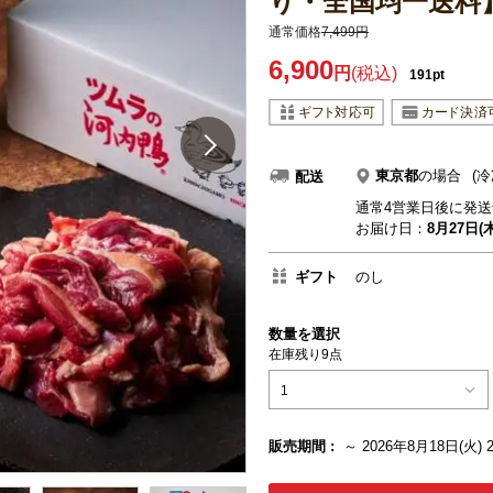
り・全国均一送料
通常価格
7,499円
6,900
円
(税込)
191pt
東京都
の場合
(冷
配送
通常4営業日後に発送
お届け日：
8月27日(木
ギフト
のし
数量を選択
在庫残り9点
1
販売期間 :
～ 2026年8月18日(火) 2