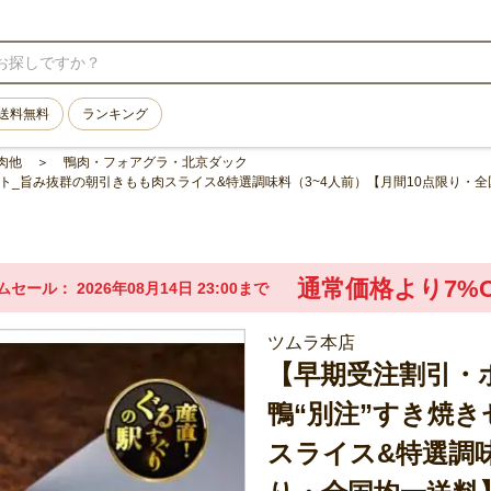
送料無料
ランキング
肉他
鴨肉・フォアグラ・北京ダック
ト_旨み抜群の朝引きもも肉スライス&特選調味料（3~4人前）【月間10点限り・
通常価格より7%O
ムセール
2026年08月14日 23:00まで
ツムラ本店
【早期受注割引・
鴨“別注”すき焼
スライス&特選調味