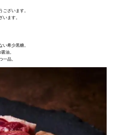
うございます。
ざいます。
ない希少黒糖。
の醤油。
つ一品。