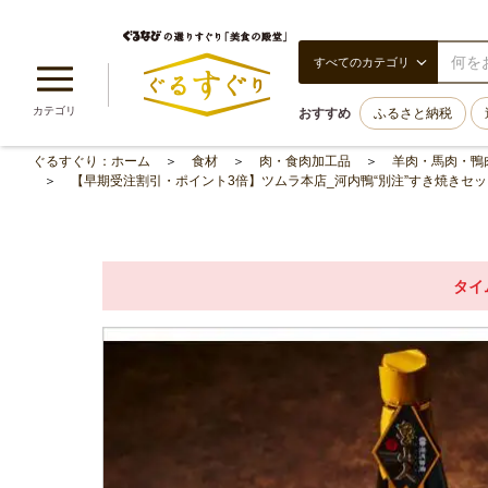
すべてのカテゴリ
カテゴリ
おすすめ
ふるさと納税
ぐるすぐり：ホーム
食材
肉・食肉加工品
羊肉・馬肉・鴨
【早期受注割引・ポイント3倍】ツムラ本店_河内鴨“別注”すき焼きセッ
タイ