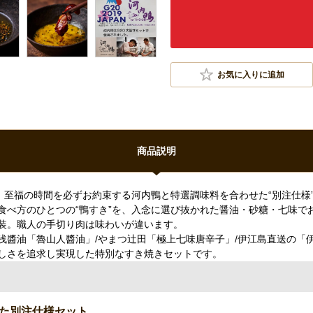
お気に入りに追加
商品説明
！至福の時間を必ずお約束する河内鴨と特選調味料を合わせた“別注仕様
食べ方のひとつの“鴨すき”を、入念に選び抜かれた醤油・砂糖・七味で
装。職人の手切り肉は味わいが違います。
浅醬油「魯山人醬油」/やまつ辻田「極上七味唐辛子」/伊江島直送の「
しさを追求し実現した特別なすき焼きセットです。
した別注仕様セット