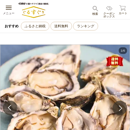
キャンセル
メニュー
カート
クーポン
検索
ボックス
おすすめ
ふるさと納税
送料無料
ランキング
1
/
6