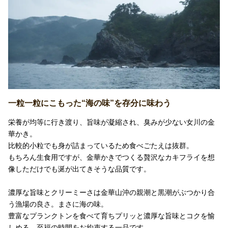
一粒一粒にこもった“海の味”を存分に味わう
栄養が均等に行き渡り、旨味が凝縮され、臭みが少ない女川の金
華かき。
比較的小粒でも身が詰まっているため食べごたえは抜群。
もちろん生食用ですが、金華かきでつくる贅沢なカキフライを想
像しただけでも涎が出てきそうな品質です。
濃厚な旨味とクリーミーさは金華山沖の親潮と黒潮がぶつかり合
う漁場の良さ。まさに海の味。
豊富なプランクトンを食べて育ちプリッと濃厚な旨味とコクを愉
しめる、至福の時間をお約束する一品です。