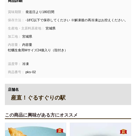
商品詳細
賞味期限：
発送日より180日間
保存方法：
-18℃以下で保存してください ※解凍後の再冷凍はお控えください。
生産地・主原料原産地：
宮城県
加工地：
宮城県
内容量：
内容量
牡蠣生食用Mサイズ24個入り（殻付き）
温度帯：
冷凍
商品番号：
pks-02
店舗名
産直！ぐるすぐりの駅
この商品に興味がある方にオススメ