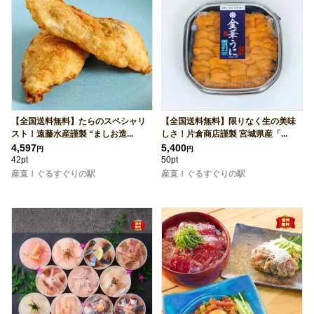
【全国送料無料】たらのスペシャリ
【全国送料無料】限りなく生の美味
スト！遠藤水産謹製 “ましお造...
しさ！片倉商店謹製 宮城県産「...
4,597
5,400
円
円
42pt
50pt
産直！ぐるすぐりの駅
産直！ぐるすぐりの駅