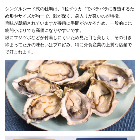
シングルシード式の牡蠣は、1粒ずつカゴでバラバラに養殖するた
め形やサイズが均一で、殻が深く、身入りが良いのが特徴。
旨味が凝縮されていますが養殖に手間がかかるため、一般的に比
較的小ぶりでも高価になりやすいです。
殻にフジツボなどが付着しにくいため見た目も美しく、その引き
締まってた身の味わいはプロ好み。特に外食産業の上質な店舗で
で好まれます。