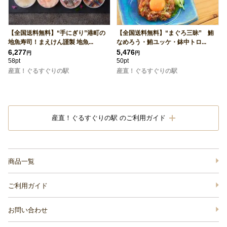
【全国送料無料】“手にぎり”港町の
【全国送料無料】“まぐろ三昧” 鮪
地魚寿司！まえけん謹製 地魚...
なめろう・鮪ユッケ・鉢中トロ...
6,277
5,476
円
円
58pt
50pt
産直！ぐるすぐりの駅
産直！ぐるすぐりの駅
産直！ぐるすぐりの駅 のご利用ガイド
商品一覧
ご利用ガイド
お問い合わせ