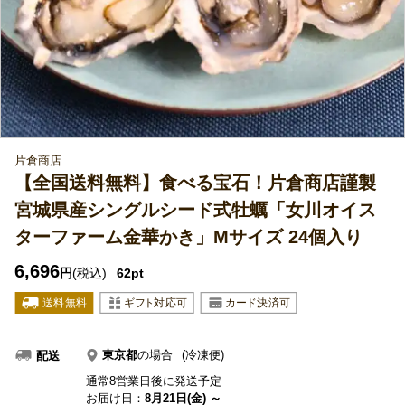
片倉商店
【全国送料無料】食べる宝石！片倉商店謹製
宮城県産シングルシード式牡蠣「女川オイス
ターファーム金華かき」Mサイズ 24個入り
6,696
円
(税込)
62pt
東京都
の場合
(冷凍便)
配送
通常8営業日後に発送予定
お届け日：
8月21日(金) ～