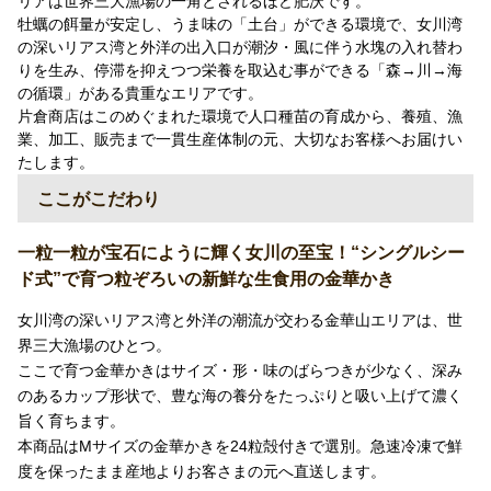
リアは世界三大漁場の一角とされるほど肥沃です。
牡蠣の餌量が安定し、うま味の「土台」ができる環境で、女川湾
の深いリアス湾と外洋の出入口が潮汐・風に伴う水塊の入れ替わ
りを生み、停滞を抑えつつ栄養を取込む事ができる「森→川→海
の循環」がある貴重なエリアです。
片倉商店はこのめぐまれた環境で人口種苗の育成から、養殖、漁
業、加工、販売まで一貫生産体制の元、大切なお客様へお届けい
たします。
ここがこだわり
一粒一粒が宝石にように輝く女川の至宝！“シングルシー
ド式”で育つ粒ぞろいの新鮮な生食用の金華かき
女川湾の深いリアス湾と外洋の潮流が交わる金華山エリアは、世
界三大漁場のひとつ。
ここで育つ金華かきはサイズ・形・味のばらつきが少なく、深み
のあるカップ形状で、豊な海の養分をたっぷりと吸い上げて濃く
旨く育ちます。
本商品はMサイズの金華かきを24粒殻付きで選別。急速冷凍で鮮
度を保ったまま産地よりお客さまの元へ直送します。