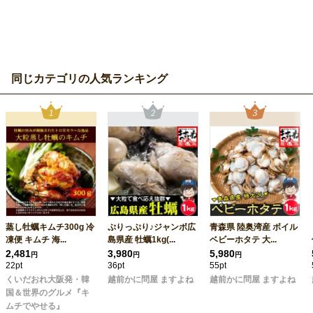
同じカテゴリの人気ランキング
蒸し牡蠣キムチ300g 冷
ぷりっぷり♪ジャンボ広
青森県 陸奥湾産 ボイル
凍便 キムチ 海...
島県産 牡蠣1kg(...
ベビーホタテ 大...
2,481
3,980
5,980
円
円
円
22pt
36pt
55pt
くいだおれ大阪発・韓
越前かに問屋 ますよね
越前かに問屋 ますよね
国＆世界のグルメ『キ
ムチでやせる』