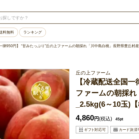
送料無料
ランキング
律950円】 “甘みたっぷり”丘の上ファームの朝採れ「川中島白桃」長野県豊丘村産_2
丘の上ファーム
【冷蔵配送全国一律
ファームの朝採れ
_2.5kg(6～1
4,860
円
(税込)
45pt