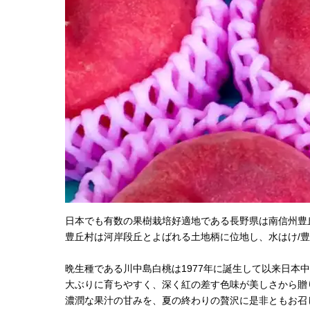
日本でも有数の果樹栽培好適地である長野県は南信州豊
豊丘村は河岸段丘とよばれる土地柄に位地し、水はけ/
晩生種である川中島白桃は1977年に誕生して以来日本
大ぶりに育ちやすく、深く紅の差す色味が美しさから贈
濃潤な果汁の甘みを、夏の終わりの贅沢に是非ともお召