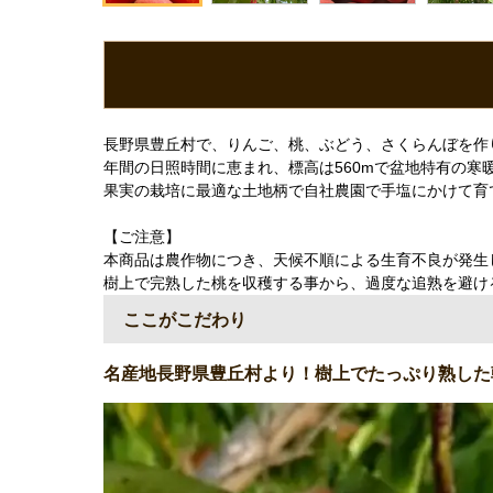
長野県豊丘村で、りんご、桃、ぶどう、さくらんぼを作
年間の日照時間に恵まれ、標高は560mで盆地特有の
果実の栽培に最適な土地柄で自社農園で手塩にかけて育
【ご注意】
本商品は農作物につき、天候不順による生育不良が発生
樹上で完熟した桃を収穫する事から、過度な追熟を避け
ここがこだわり
名産地長野県豊丘村より！樹上でたっぷり熟した