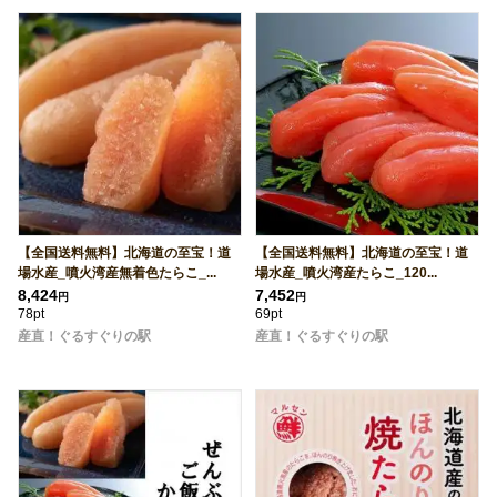
【全国送料無料】北海道の至宝！道
【全国送料無料】北海道の至宝！道
場水産_噴火湾産無着色たらこ_...
場水産_噴火湾産たらこ_120...
8,424
7,452
円
円
78pt
69pt
産直！ぐるすぐりの駅
産直！ぐるすぐりの駅