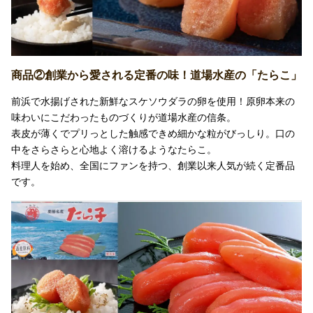
商品②創業から愛される定番の味！道場水産の「たらこ」
前浜で水揚げされた新鮮なスケソウダラの卵を使用！原卵本来の
味わいにこだわったものづくりが道場水産の信条。
表皮が薄くでプリっとした触感できめ細かな粒がびっしり。口の
中をさらさらと心地よく溶けるようなたらこ。
料理人を始め、全国にファンを持つ、創業以来人気が続く定番品
です。