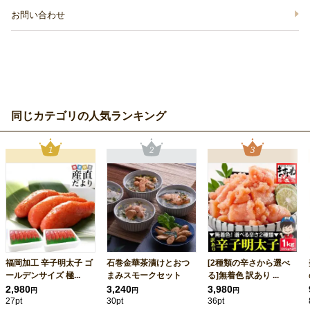
お問い合わせ
同じカテゴリの人気ランキング
福岡加工 辛子明太子 ゴ
石巻金華茶漬けとおつ
[2種類の辛さから選べ
ールデンサイズ 極...
まみスモークセット
る]無着色 訳あり ...
2,980
3,240
3,980
円
円
円
27pt
30pt
36pt