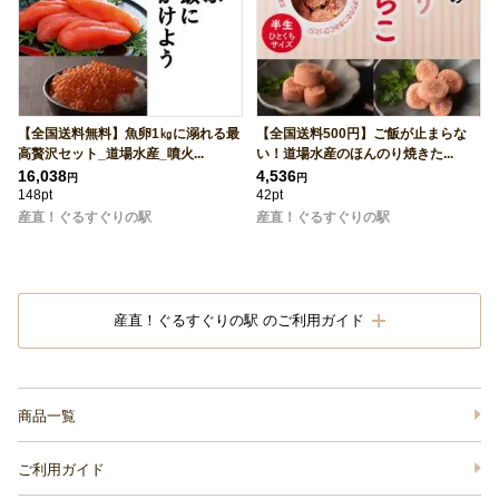
【全国送料無料】魚卵1㎏に溺れる最
【全国送料500円】ご飯が止まらな
高贅沢セット_道場水産_噴火...
い！道場水産のほんのり焼きた...
16,038
4,536
円
円
148pt
42pt
産直！ぐるすぐりの駅
産直！ぐるすぐりの駅
産直！ぐるすぐりの駅 のご利用ガイド
商品一覧
ご利用ガイド