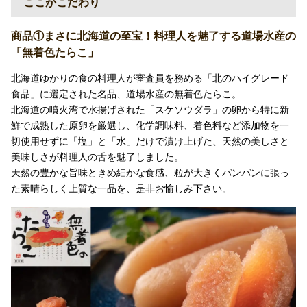
ここがこだわり
商品①まさに北海道の至宝！料理人を魅了する道場水産の
「無着色たらこ」
北海道ゆかりの食の料理人が審査員を務める「北のハイグレード
食品」に選定された名品、道場水産の無着色たらこ。
北海道の噴火湾で水揚げされた「スケソウダラ」の卵から特に新
鮮で成熟した原卵を厳選し、化学調味料、着色料など添加物を一
切使用せずに「塩」と「水」だけで漬け上げた、天然の美しさと
美味しさが料理人の舌を魅了しました。
天然の豊かな旨味ときめ細かな食感、粒が大きくパンパンに張っ
た素晴らしく上質な一品を、是非お愉しみ下さい。