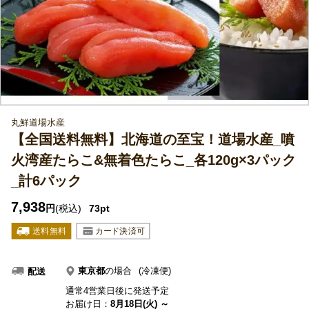
丸鮮道場水産
【全国送料無料】北海道の至宝！道場水産_噴
火湾産たらこ&無着色たらこ_各120g×3パック
_計6パック
7,938
円
(税込)
73pt
東京都
の場合
(冷凍便)
配送
通常4営業日後に発送予定
お届け日：
8月18日(火) ～