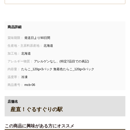
商品詳細
賞味期限：
発送日より90日間
生産地・主原料原産地：
北海道
加工地：
北海道
アレルギー物質：
アレルゲンなし、(特定7品目での表記)
内容量：
たらこ_120g×3パック 無着色たらこ_120g×3パック
温度帯：
冷凍
商品番号：
mcb-06
店舗名
産直！ぐるすぐりの駅
この商品に興味がある方にオススメ