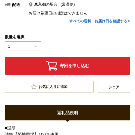
東京都
の場合
(常温便)
配送
お届け希望日の指定はできません
すべての送料・お届け日を確認する >
数量を選択
1
寄附を申し込む
お気に入りに追加
シェア
返礼品説明
■説明
清舞【菊地圃場】100％使用