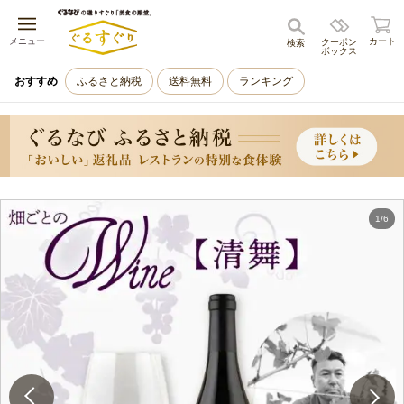
キャンセル
メニュー
カート
クーポン
検索
ボックス
おすすめ
ふるさと納税
送料無料
ランキング
1
/
6