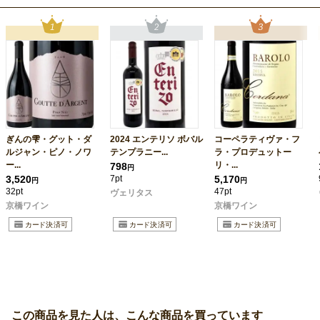
ぎんの雫・グット・ダ
2024 エンテリソ ボバル
コーペラティヴァ・フ
ルジャン・ピノ・ノワ
テンプラニー...
ラ・プロデュットー
ー...
リ・...
798
円
3,520
7pt
5,170
円
円
32pt
47pt
ヴェリタス
京橋ワイン
京橋ワイン
この商品を見た人は、こんな商品を買っています