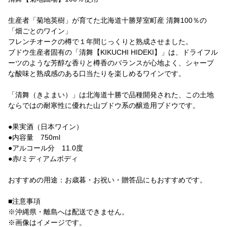
生産者「菊地英樹」が育てた北海道十勝芽室町産 清舞100％の
「畑ごとのワイン」
フレンチオークの樽で１年間じっくりと熟成させました。
ブドウ生産者固有の「清舞【KIKUCHI HIDEKI】」は、ドライフル
ーツのような芳醇な香りと樽香のバランスが心地よく、シャープ
な酸味と熟成感のある口当たりを楽しめるワインです。
「清舞（きよまい）」は北海道十勝で品種開発された、この土地
ならではの耐寒性に優れた山ブドウ系の醸造用ブドウです。
●果実酒（日本ワイン）
●内容量 750ml
●アルコール分 11.0度
●赤/ミディアムボディ
おすすめの用途：お歳暮・お祝い・贈答品にもおすすめです。
■注意事項
※沖縄県・離島へは配送できません。
※画像はイメージです。