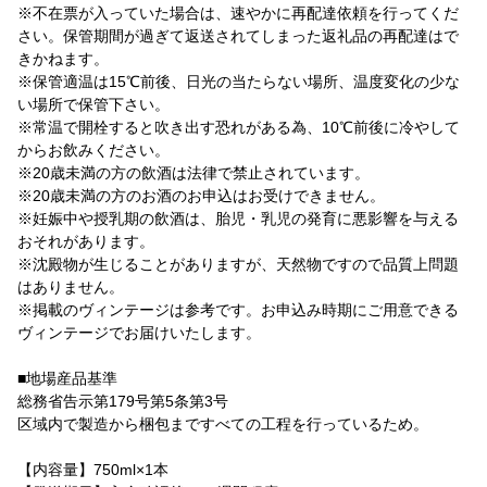
※不在票が入っていた場合は、速やかに再配達依頼を行ってくだ
さい。保管期間が過ぎて返送されてしまった返礼品の再配達はで
きかねます。
※保管適温は15℃前後、日光の当たらない場所、温度変化の少な
い場所で保管下さい。
※常温で開栓すると吹き出す恐れがある為、10℃前後に冷やして
からお飲みください。
※20歳未満の方の飲酒は法律で禁止されています。
※20歳未満の方のお酒のお申込はお受けできません。
※妊娠中や授乳期の飲酒は、胎児・乳児の発育に悪影響を与える
おそれがあります。
※沈殿物が生じることがありますが、天然物ですので品質上問題
はありません。
※掲載のヴィンテージは参考です。お申込み時期にご用意できる
ヴィンテージでお届けいたします。
■地場産品基準
総務省告示第179号第5条第3号
区域内で製造から梱包まですべての工程を行っているため。
【内容量】750ml×1本