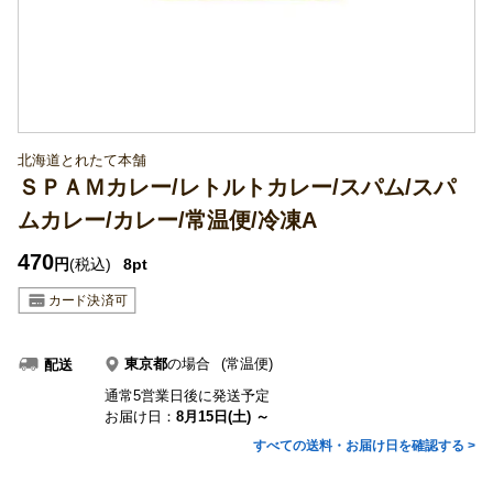
北海道とれたて本舗
ＳＰＡＭカレー/レトルトカレー/スパム/スパ
ムカレー/カレー/常温便/冷凍A
470
円
(税込)
8pt
東京都
の場合
(常温便)
配送
通常5営業日後に発送予定
お届け日：
8月15日(土) ～
すべての送料・お届け日を確認する >