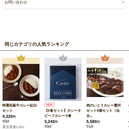
お問い合わせ
同じカテゴリの人気ランキング
特選松阪牛カレー紅白
肉のいとうカレー贅沢
セット
【6食セット】カシータ
セット8個セット（仙
ビーフカレー 6食
台...
4,320
円
40pt
3,240
5,580
円
円
30pt
51pt
東京美食Labo