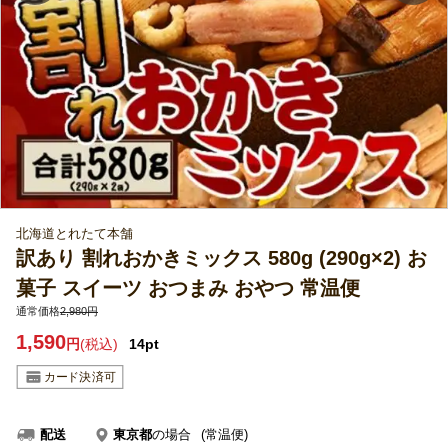
北海道とれたて本舗
訳あり 割れおかきミックス 580g (290g×2) お
菓子 スイーツ おつまみ おやつ 常温便
通常価格
2,980円
1,590
円
(税込)
14pt
東京都
の場合
(常温便)
配送