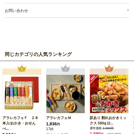
お問い合わせ
同じカテゴリの人気ランキング
アラレカフェＦ ２８
アラレカフェＭ
訳あり 割れおかきミッ
本入/おかき・おせん
クス 580g (2...
1,836
円
べ...
通常価格
2,980円
17pt
1,590