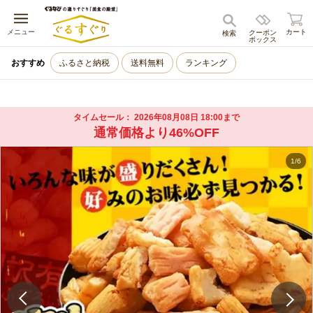
キャンセル
メニュー
カート
クーポン
検索
ボックス
おすすめ
ふるさと納税
送料無料
ランキング
タイムセール
2026年08月08日 18:00まで
通常価格より46%OFF
1
/
6