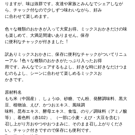
りますが、味は抜群です。友達や家族とみんなでシェアしなが
ら、チャック付なので少しずつ味わいながら、好み
に合わせて楽しめます。
色々な種類のおかきが入って大変お得。ミックスおかきだけの味
も楽しめて、大満足間違いありません。保存
に便利なチャックが付きました︕
訳ありミックスおかきに、保存に便利なチャックがついてリニュ
ーアル︕色々な種類のおかきがたっぷり入ったお得
用です。みんなでシェアするもよし、好きな時に好きなだけつま
むのもよし、シーンに合わせて楽しめるミックスお
かきです。
原材料名
もち米（中国産）、しょうゆ、砂糖、でん粉、発酵調味料、黒大
豆、植物油、えび、かつおエキス、風味調
味料、昆布エキス、酵母エキス、食塩、のり／調味料（アミノ酸
等）、着色料（赤102）、（⼀部に小麦・えび・大豆を含む）
召し上がり方おやつやおつまみに、そのまま召し上がりくださ
い。チャック付きですので保存にも便利です。