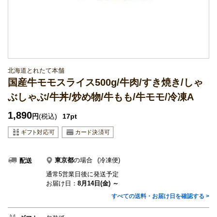
北海道とれたて本舗
国産牛モモスライス500g/牛肉/すき焼き/しゃ
ぶしゃぶ/牛丼/炒め物/牛もも/牛モモ/冷凍A
1,890
円
(税込)
17pt
東京都
の場合
(冷凍便)
配送
通常5営業日後に発送予定
お届け日：
8月14日(金) ～
すべての送料・お届け日を確認する >