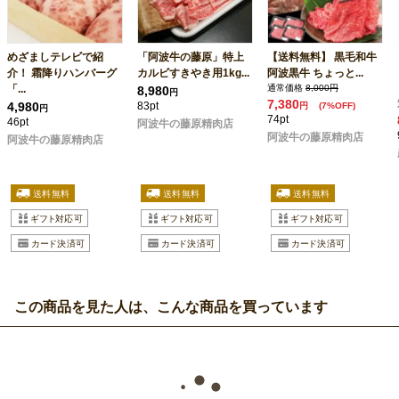
めざましテレビで紹
「阿波牛の藤原」特上
【送料無料】 黒毛和牛
介！ 霜降りハンバーグ
カルビすきやき用1kg...
阿波黒牛 ちょっと...
「...
通常価格
8,000円
8,980
円
7,380
4,980
83pt
円
(7%OFF)
円
74pt
46pt
阿波牛の藤原精肉店
阿波牛の藤原精肉店
阿波牛の藤原精肉店
この商品を見た人は、こんな商品を買っています