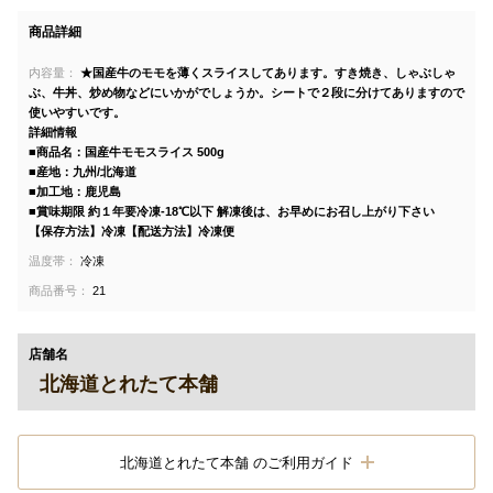
商品詳細
内容量：
★国産牛のモモを薄くスライスしてあります。すき焼き、しゃぶしゃ
ぶ、牛丼、炒め物などにいかがでしょうか。シートで２段に分けてありますので
使いやすいです。
詳細情報
■商品名：国産牛モモスライス 500g
■産地：九州/北海道
■加工地：鹿児島
■賞味期限 約１年要冷凍-18℃以下 解凍後は、お早めにお召し上がり下さい
【保存方法】冷凍【配送方法】冷凍便
温度帯：
冷凍
商品番号：
21
店舗名
北海道とれたて本舗
北海道とれたて本舗 のご利用ガイド