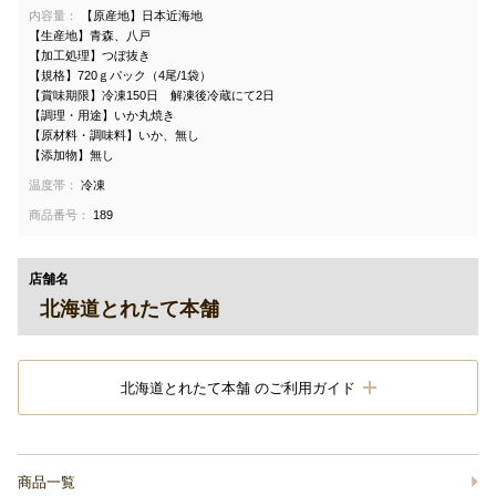
内容量：
【原産地】日本近海地
【生産地】青森、八戸
【加工処理】つぼ抜き
【規格】720ｇパック（4尾/1袋）
【賞味期限】冷凍150日 解凍後冷蔵にて2日
【調理・用途】いか丸焼き
【原材料・調味料】いか、無し
【添加物】無し
温度帯：
冷凍
商品番号：
189
店舗名
北海道とれたて本舗
北海道とれたて本舗 のご利用ガイド
商品一覧