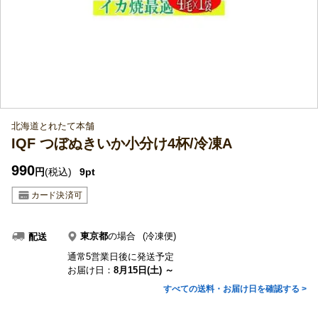
北海道とれたて本舗
IQF つぼぬきいか小分け4杯/冷凍A
990
円
(税込)
9pt
東京都
の場合
(冷凍便)
配送
通常5営業日後に発送予定
お届け日：
8月15日(土) ～
すべての送料・お届け日を確認する >