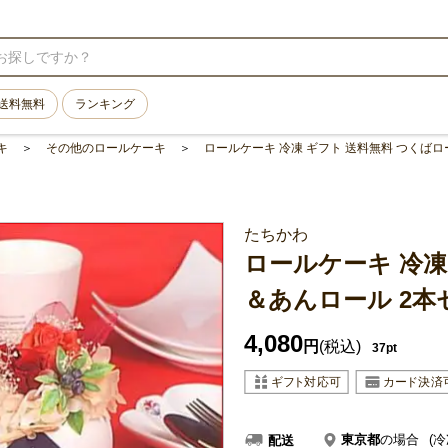
送料無料
ランキング
キ
その他のロールケーキ
ロールケーキ 冷凍 ギフト 送料無料 つくば
たちかわ
ロールケーキ 冷凍
＆あんロール 2本
4,080
円
(税込)
37pt
東京都
の場合
(冷
配送