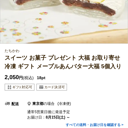
たちかわ
スイーツ お菓子 プレゼント 大福 お取り寄せ
冷凍 ギフト メープルあんバター大福 5個入り
2,050
円
(税込)
18pt
東京都
の場合
(冷凍便)
配送
通常5営業日後に発送予定
お届け日：
8月15日(土) ～
すべての送料・お届け日を確認する >