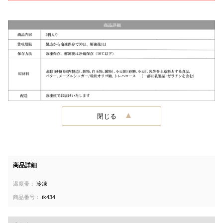
閉じる
商品詳細
温度帯：
冷凍
商品番号：
tk434