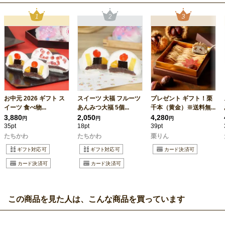
お中元 2026 ギフト ス
スイーツ 大福 フルーツ
プレゼント ギフト！栗
イーツ 食べ物...
あんみつ大福 5個...
千本（黄金）※送料無...
3,880
2,050
4,280
円
円
円
35pt
18pt
39pt
たちかわ
たちかわ
栗りん
この商品を見た人は、こんな商品を買っています