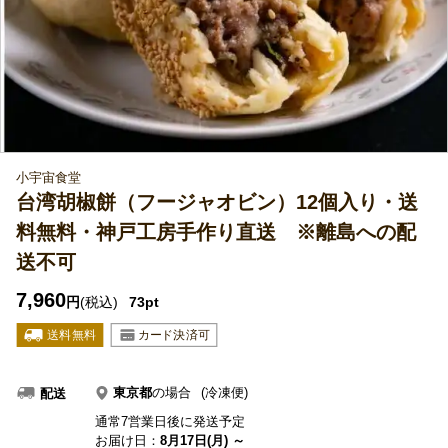
小宇宙食堂
台湾胡椒餅（フージャオビン）12個入り・送
料無料・神戸工房手作り直送 ※離島への配
送不可
7,960
円
(税込)
73pt
東京都
の場合
(冷凍便)
配送
通常7営業日後に発送予定
お届け日：
8月17日(月) ～