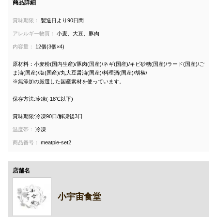
商品詳細
賞味期限：
製造日より90日間
アレルギー物質：
小麦、大豆、豚肉
内容量：
12個(3個×4)
原材料：小麦粉(国内生産)/豚肉(国産)/ネギ(国産)/キビ砂糖(国産)/ラード(国産)/ご
ま油(国産)/塩(国産)/丸大豆醤油(国産)/料理酒(国産)/胡椒/
※無添加の厳選した国産素材を使っています。
保存方法:冷凍(-18℃以下)
賞味期限:冷凍90日/解凍後3日
温度帯：
冷凍
商品番号：
meatpie-set2
店舗名
小宇宙食堂