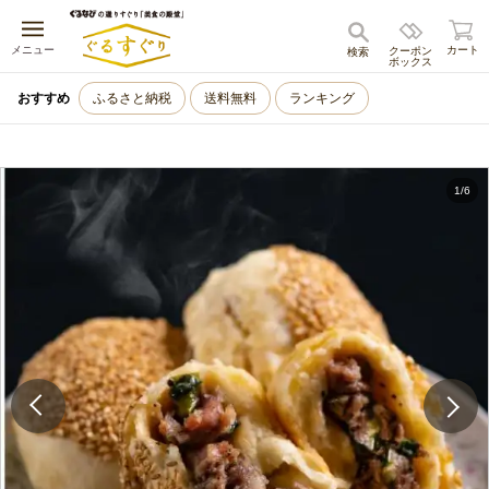
キャンセル
メニュー
カート
クーポン
検索
ボックス
おすすめ
ふるさと納税
送料無料
ランキング
1
/
6