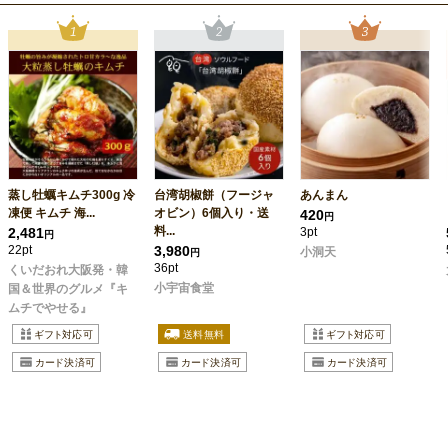
蒸し牡蠣キムチ300g 冷
台湾胡椒餅（フージャ
あんまん
凍便 キムチ 海...
オビン）6個入り・送
420
円
料...
2,481
3pt
円
22pt
3,980
小洞天
円
36pt
くいだおれ大阪発・韓
小宇宙食堂
国＆世界のグルメ『キ
ムチでやせる』