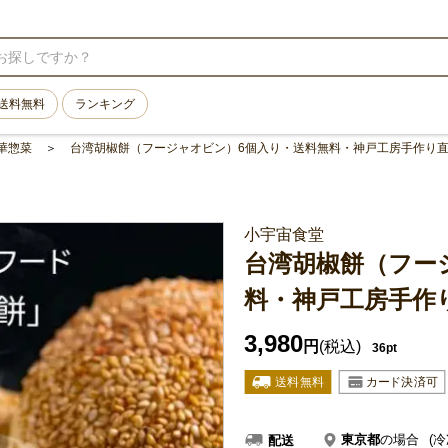
送料無料
ランキング
華惣菜
台湾胡椒餅（フージャオビン）6個入り・送料無料・神戸工房手作り
小宇宙食堂
台湾胡椒餅（フー
料・神戸工房手作
3,980
円
(税込)
36pt
東京都
の場合
(冷
配送