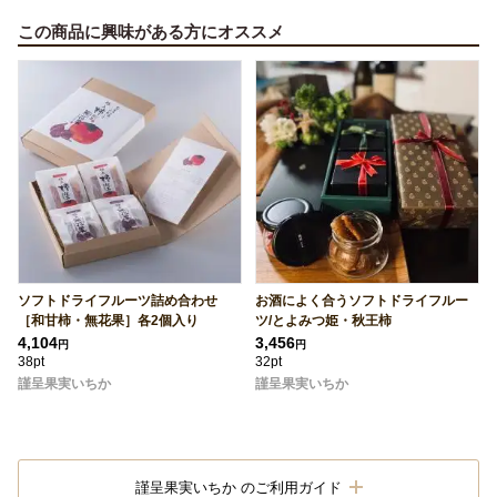
この商品に興味がある方にオススメ
ソフトドライフルーツ詰め合わせ
お酒によく合うソフトドライフルー
［和甘柿・無花果］各2個入り
ツ/とよみつ姫・秋王柿
4,104
3,456
円
円
38pt
32pt
謹呈果実いちか
謹呈果実いちか
謹呈果実いちか のご利用ガイド