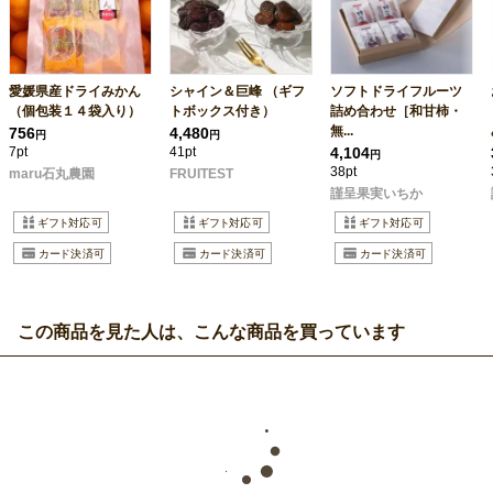
愛媛県産ドライみかん
シャイン＆巨峰 （ギフ
ソフトドライフルーツ
（個包装１４袋入り）
トボックス付き）
詰め合わせ［和甘柿・
無...
756
4,480
円
円
7pt
41pt
4,104
円
38pt
maru石丸農園
FRUITEST
謹呈果実いちか
この商品を見た人は、こんな商品を買っています