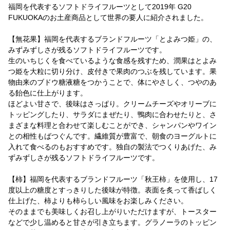
福岡を代表するソフトドライフルーツとして2019年 G20
FUKUOKAのお土産商品として世界の要人に紹介されました。
【無花果】福岡を代表するブランドフルーツ「とよみつ姫」の、
みずみずしさが残るソフトドライフルーツです。
生のいちじくを食べているような食感を残すため、潤果はとよみ
つ姫を大粒に切り分け、皮付きで果肉のつぶを残しています。果
物由来のブドウ糖液糖をつかうことで、体にやさしく、つやのあ
る飴色に仕上がります。
ほどよい甘さで、後味はさっぱり。クリームチーズやオリーブに
トッピングしたり、サラダにまぜたり、鴨肉に合わせたりと、さ
まざまな料理と合わせて楽しむことができ、シャンパンやワイン
との相性もばつぐんです。繊維質が豊富で、朝食のヨーグルトに
入れて食べるのもおすすめです。独自の製法でつくりあげた、み
ずみずしさが残るソフトドライフルーツです。
【柿】福岡を代表するブランドフルーツ「秋王柿」を使用し、17
度以上の糖度とすっきりした後味が特徴。表面を炙って香ばしく
仕上げた、柿よりも柿らしい風味をお楽しみください。
そのままでも美味しくお召し上がりいただけますが、トースター
などで少し温めると甘さが引き立ちます。グラノーラのトッピン