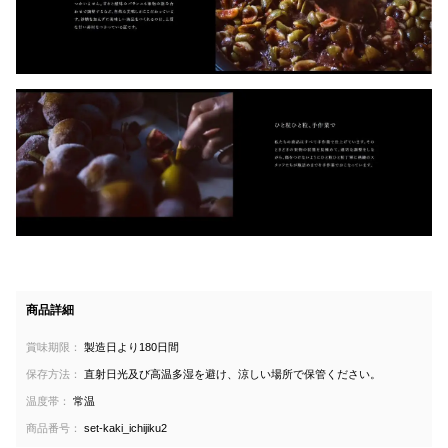
商品詳細
賞味期限：
製造日より180日間
保存方法：
直射日光及び高温多湿を避け、涼しい場所で保管ください。
温度帯：
常温
商品番号：
set-kaki_ichijiku2