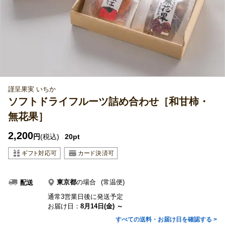
謹呈果実 いちか
ソフトドライフルーツ詰め合わせ［和甘柿・
無花果］
2,200
円
(税込)
20pt
東京都
の場合
(常温便)
配送
通常3営業日後に発送予定
お届け日：
8月14日(金) ～
すべての送料・お届け日を確認する >