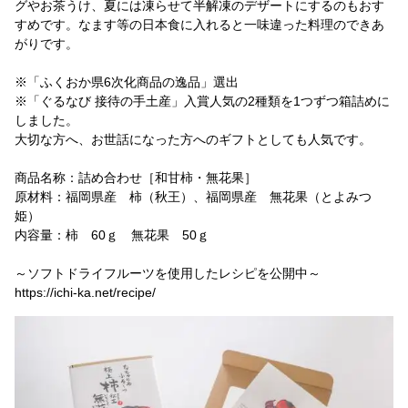
グやお茶うけ、夏には凍らせて半解凍のデザートにするのもおす
すめです。なます等の日本食に入れると一味違った料理のできあ
がりです。
※「ふくおか県6次化商品の逸品」選出
※「ぐるなび 接待の手土産」入賞人気の2種類を1つずつ箱詰めに
しました。
大切な方へ、お世話になった方へのギフトとしても人気です。
商品名称：詰め合わせ［和甘柿・無花果］
原材料：福岡県産 柿（秋王）、福岡県産 無花果（とよみつ
姫）
内容量：柿 60ｇ 無花果 50ｇ
～ソフトドライフルーツを使用したレシピを公開中～
https://ichi-ka.net/recipe/