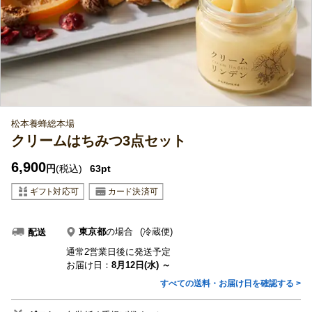
松本養蜂総本場
クリームはちみつ3点セット
6,900
円
(税込)
63pt
東京都
の場合
(冷蔵便)
配送
通常2営業日後に発送予定
お届け日：
8月12日(水) ～
すべての送料・お届け日を確認する >