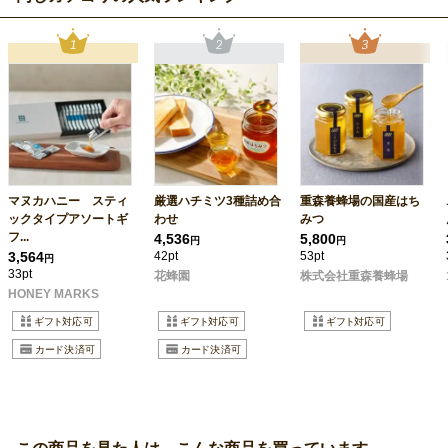
マヌカハニー スティ
厳選ハチミツ3種詰め合
重森養蜂場の国産はち
ックタイプアソートギ
わせ
みつ
フ...
4,536
5,800
円
円
3,564
42pt
53pt
円
33pt
花蜂園
株式会社重森養蜂場
HONEY MARKS