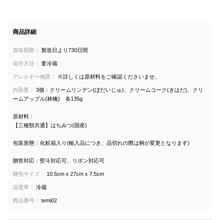
商品詳細
賞味期限：
製造日より730日間
保存方法：
要冷蔵
アレルギー物質：
※詳しくは原材料をご確認くださいませ。
内容量：
3個：クリームリンデン(ぼだいじゅ)、クリームコーク(きはだ)、クリ
ームアップル(林檎) 各135g
原材料：
【三種類共通】はちみつ(国産)
包装形態：化粧箱入り(輸入品につき、品切れの際は柄が変更となります)
贈答対応：熨斗対応可、リボン対応可
梱包サイズ：
10.5cm x 27cm x 7.5cm
温度帯：
冷蔵
商品番号：
temi02