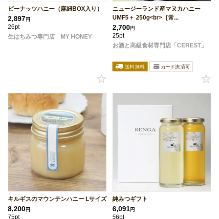
ピーナッツハニー（麻紐BOX入り）
ニュージーランド産マヌカハニー
UMF5＋ 250g<br>［常...
2,897
円
26pt
2,700
円
25pt
生はちみつ専門店 MY HONEY
お酒と高級食材専門店「CEREST」
キルギスのマウンテンハニー Lサイズ
純みつギフト
8,200
6,091
円
円
75pt
56pt