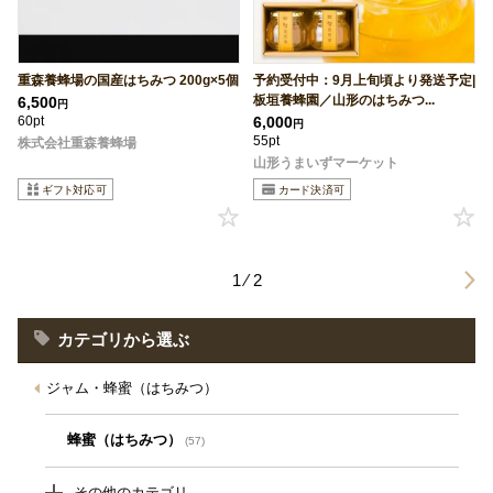
重森養蜂場の国産はちみつ 200g×5個
予約受付中：9月上旬頃より発送予定|
板垣養蜂園／山形のはちみつ...
6,500
円
60pt
6,000
円
55pt
株式会社重森養蜂場
山形うまいずマーケット
1 ⁄ 2
カテゴリから選ぶ
ジャム・蜂蜜（はちみつ）
蜂蜜（はちみつ）
(57)
その他のカテゴリ