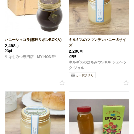
ハニーショコラ(麻紐リボンBOX入)
キルギスのマウンテンハニー Sサイ
ズ
2,498
円
23pt
2,200
円
20pt
生はちみつ専門店 MY HONEY
キルギスのはちみつSHOP ジェベッ
ク ジョル