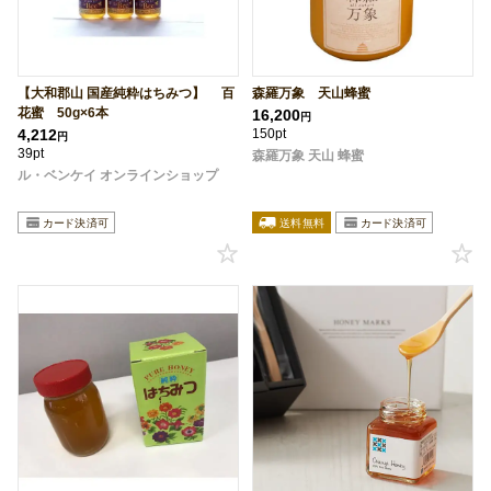
【大和郡山 国産純粋はちみつ】 百
森羅万象 天山蜂蜜
花蜜 50g×6本
16,200
円
4,212
150pt
円
39pt
森羅万象 天山 蜂蜜
ル・ベンケイ オンラインショップ