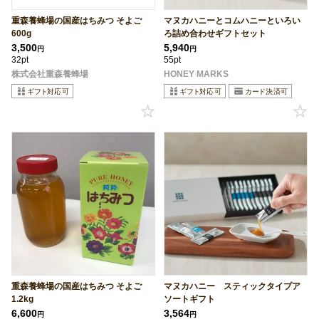
重森養蜂場の国産はちみつ そよご
マヌカハニーとコムハニーといろい
600g
ろ詰め合わせギフトセット
3,500
5,940
円
円
32pt
55pt
株式会社重森養蜂場
HONEY MARKS
重森養蜂場の国産はちみつ そよご
マヌカハニー スティックタイプア
1.2kg
ソートギフト
6,600
3,564
円
円