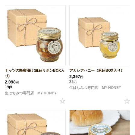
ナッツの蜂蜜漬け(麻紐リボンBOX入
アカシアハニー（麻紐BOX入り）
り)
2,397
円
2,098
22pt
円
19pt
生はちみつ専門店 MY HONEY
生はちみつ専門店 MY HONEY