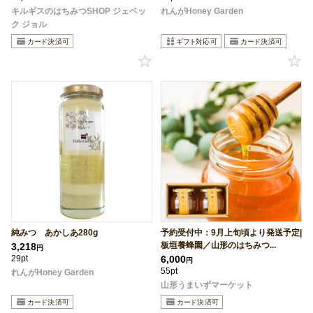
キルギスのはちみつSHOP ジェベッ
れんがHoney Garden
ク ジョル
純みつ あかしあ280g
予約受付中：9月上旬頃より発送予定|
板垣養蜂園／山形のはちみつ...
3,218
円
29pt
6,000
円
55pt
れんがHoney Garden
山形うまいずマーケット