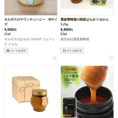
キルギスのマウンテンハニー Mサイ
重森養蜂場の国産はちみつ みかん
ズ
1.2㎏
4,500
6,900
円
円
41pt
63pt
キルギスのはちみつSHOP ジェベッ
株式会社重森養蜂場
ク ジョル