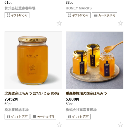
61pt
33pt
株式会社重森養蜂場
HONEY MARKS
北海道産はちみつ ぼだいじゅ 850g
重森養蜂場の国産はちみつ
7,452
5,800
円
円
69pt
53pt
松本養蜂総本場
株式会社重森養蜂場