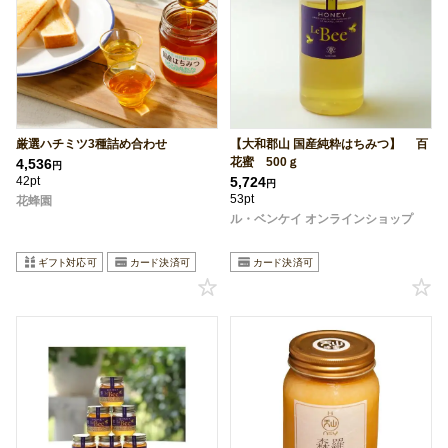
厳選ハチミツ3種詰め合わせ
【大和郡山 国産純粋はちみつ】 百
花蜜 500ｇ
4,536
円
42pt
5,724
円
53pt
花蜂園
ル・ベンケイ オンラインショップ