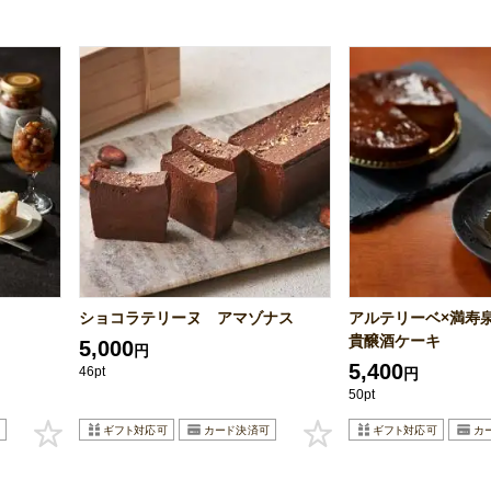
ショコラテリーヌ アマゾナス
アルテリーベ×満寿
貴醸酒ケーキ
5,000
円
5,400
46pt
円
50pt