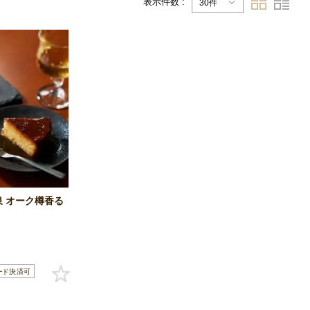
表示件数 :
30件
泉 オーク樽香る