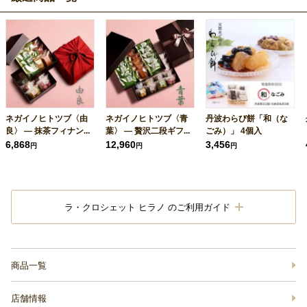
ネガイノヒトツブ〈由
ネガイノヒトツブ〈青
丹波わらび餅「和（な
良〉 — 抹茶フィナン...
葉〉 — 贅沢二段ギフ...
ごみ）」 4個入
6,868
12,960
3,456
円
円
円
ラ・クロシェット ヒラノ のご利用ガイド
商品一覧
店舗情報