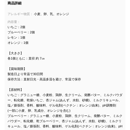
商品詳細
アレルギー物質：
小麦、卵、乳、オレンジ
内容量：
いちご：2個
ブルーベリー：2個
レモン：1個
オレンジ：1個
【大きさ】
各1個ともに：直径 約 7㎝
【賞味期限】
製造日より常温で30日間
保存方法：直射日光・高温多湿を避け、常温で保存
【原材料】
いちご：グラニュー糖、小麦粉、鶏卵、生クリーム、発酵バター、ミルクパウダ
ー、転化糖、乾燥いちご、杏ジャム(あんず、水飴、砂糖)、ミルクリキュール、
塩／膨張剤、香料、酸味料、ゲル化剤(ペクチン：オレンジ由来)、pH調整剤
(一部に小麦、卵、乳成分、オレンジを含む)
ブルーベリー：グラニュー糖、小麦粉、鶏卵、生クリーム、発酵バター、ミルク
パウダー、転化糖、乾ブルーベリー、杏ジャム(あんず、水飴、砂糖)、ミルクリ
キュール、塩／膨張剤、香料、酸味料、ゲル化剤(ペクチン：オレンジ由来)、pH