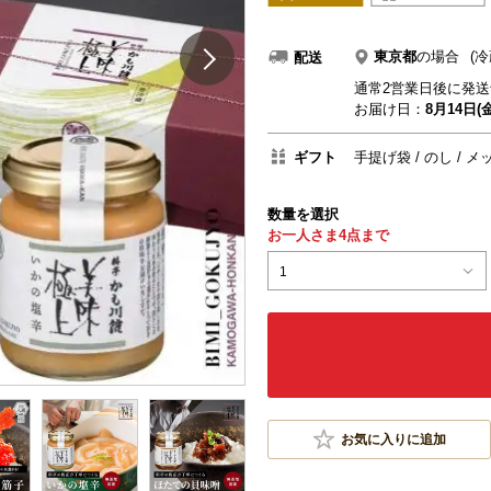
東京都
の場合
(冷
配送
通常2営業日後に発送
お届け日：
8月14日(金
ギフト
手提げ袋
のし
メ
数量を選択
お一人さま4点まで
1
お気に入りに追加