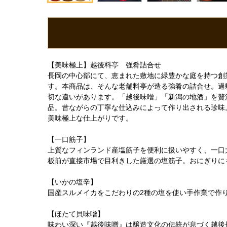
【美味極上】越後料亭 強肴詰合せ
長岡の中心部にて、恵まれた敷地に緑豊かな庭を持つ創
す。本商品は、そんな老舗料亭が造る強肴の詰合せ。過
切な違いがあります。「越後味噌」「新潟の地酒」を贅
品。昔ながらの丁寧な仕込みによって作り出される珍味
美味極上な仕上がりです。
【一口筋子】
上質なフィンランド産塩筋子を便利に扱いやすく、一口
板前が直接市場で目利きした厳選の塩筋子。おにぎりに
【いかの塩辛】
国産スルメイカをこだわりの2種の塩を使い手作業で作
【ほたて貝味噌】
味わい深い『越後味噌』は醸造文化の伝統が息づく越後