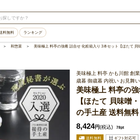
送料無料
ランキング
和惣菜
美味極上 料亭の強肴 詰合せ 化粧箱入り 3本セット【ほたて 貝
美味極上 料亭 かも川館 創業
歳暮 御歳暮 内祝い お見舞い
美味極上 料亭の強
【ほたて 貝味噌・
の手土産 送料無料
8,424
円
(税込)
78pt