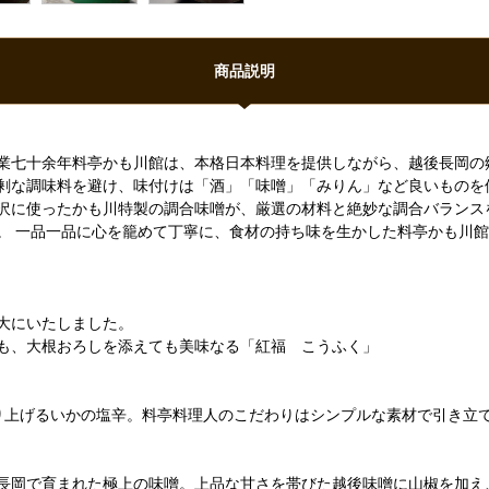
商品説明
業七十余年料亭かも川館は、本格日本料理を提供しながら、越後長岡の
剰な調味料を避け、味付けは「酒」「味噌」「みりん」など良いものを
沢に使ったかも川特製の調合味噌が、厳選の材料と絶妙な調合バランス
。 一品一品に心を籠めて丁寧に、食材の持ち味を生かした料亭かも川
大にいたしました。
も、大根おろしを添えても美味なる「紅福 こうふく」
り上げるいかの塩辛。料亭料理人のこだわりはシンプルな素材で引き立
長岡で育まれた極上の味噌。上品な甘さを帯びた越後味噌に山椒を加え