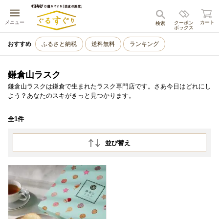
キャンセル
メニュー
カート
クーポン
検索
ボックス
おすすめ
ふるさと納税
送料無料
ランキング
鎌倉山ラスク
鎌倉山ラスクは鎌倉で生まれたラスク専門店です。さあ今日はどれにし
よう？あなたのスキがきっと見つかります。
全1件
並び替え