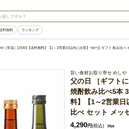
送料無料
ランキング
［常温］[JS40]【送料無料】【1～2営業日以内に出荷】<br>父 ギフト 飲み比べ
旨い食材お取り寄せ めしや
父の日 ［ギフト
焼酎飲み比べ5本 3
料】【1～2営業日
比べ セット メッ
4,290
円
(税込)
39pt