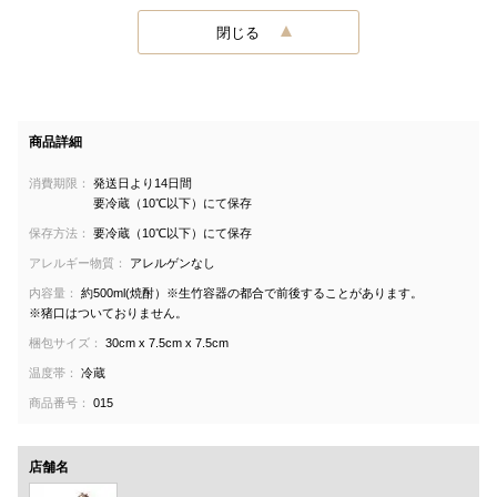
閉じる
商品詳細
消費期限：
発送日より14日間
要冷蔵（10℃以下）にて保存
保存方法：
要冷蔵（10℃以下）にて保存
アレルギー物質：
アレルゲンなし
内容量：
約500ml(焼酎）※生竹容器の都合で前後することがあります。
※猪口はついておりません。
梱包サイズ：
30cm x 7.5cm x 7.5cm
温度帯：
冷蔵
商品番号：
015
店舗名