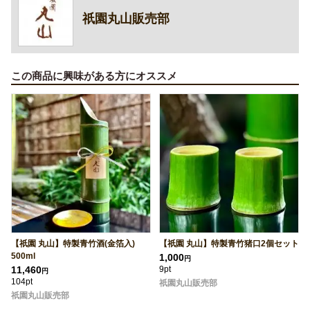
祇園丸山販売部
この商品に興味がある方にオススメ
【祇園 丸山】特製青竹酒(金箔入)
【祇園 丸山】特製青竹猪口2個セット
500ml
1,000
円
11,460
9pt
円
104pt
祇園丸山販売部
祇園丸山販売部