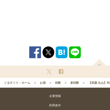
ぐるすぐり：ホーム
お酒
焼酎
麦焼酎
【祇園 丸山】特製
企業情報
利用条件