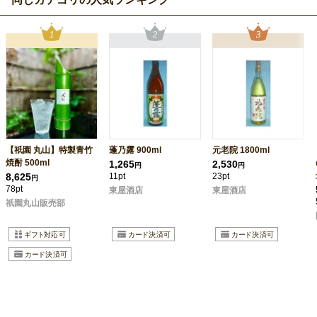
【祇園 丸山】特製青竹
蓬乃露 900ml
元老院 1800ml
焼酎 500ml
1,265
2,530
円
円
8,625
11pt
23pt
円
78pt
東屋酒店
東屋酒店
祇園丸山販売部