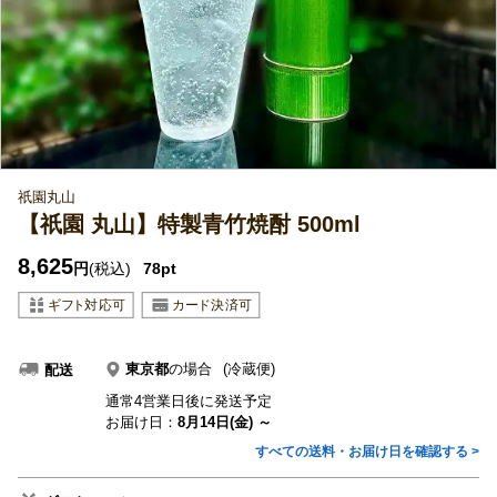
祇園丸山
【祇園 丸山】特製青竹焼酎 500ml
8,625
円
(税込)
78pt
東京都
の場合
(冷蔵便)
配送
通常4営業日後に発送予定
お届け日：
8月14日(金) ～
すべての送料・お届け日を確認する >