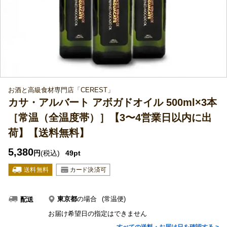
お酒と高級食材専門店「CEREST」
カサ・アルバート アボガドオイル 500ml×3本
［常温（全温度帯）］【3〜4営業日以内に出
荷】【送料無料】
5,380
円
(税込)
49pt
東京都
の場合
(常温便)
配送
お届け希望日の指定はできません