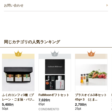
お問い合わせ
同じカテゴリの人気ランキング
ふくのコンフィ3種（プ
FullMoonギフトセット
プラスオイル3本セット
レーン・ごま油・バジ...
45g×３ (とま...
7,020
円
5,400
65pt
2,700
円
円
50pt
25pt
CONDIMENTO