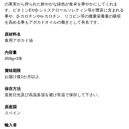
の果実から搾られた鮮やかな緑色が食卓を華やかにしてくれま
す。ビタミンEやβ-シトステロールソレティン等が豊富に含まれる
事や、β-カロチンやα-カロチン、リコピン等の微量栄養素の吸収
を高める事もアボカドオイルの働きとして有名です。
原材料名
食用アボカド油
内容量
459g×3本
賞味期限
お届け後1か月以上
保存方法
直射日光及び高温多湿を避け常温で保存して下さい。
原産国
スペイン
輸入者