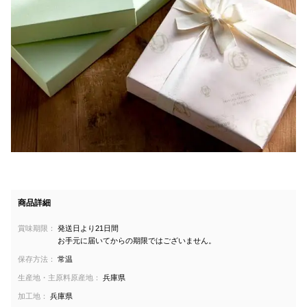
商品詳細
賞味期限：
発送日より21日間
お手元に届いてからの期限ではございません。
保存方法：
常温
生産地・主原料原産地：
兵庫県
加工地：
兵庫県