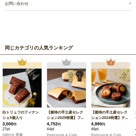
お問い合わせ
同じカテゴリの人気ランキング
白トリュフのフィナン
【接待の手土産セレク
【接待の手土産セレク
シェ5個入り
ション2025特選】フ...
ション2024特選】テ...
3,000
4,752
4,990
円
円
円
27pt
44pt
46pt
HIBIYA 秀菓
Patisserie & Cafe
Patisserie & Cafe