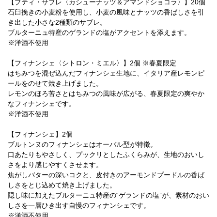
【プティ・サブレ〈カシューナッツ＆アマンドショコラ〉】20個
石臼挽きの小麦粉を使用し、小麦の風味とナッツの香ばしさを引
き出した小さな2種類のサブレ。
ブルターニュ特産のゲランドの塩がアクセントを添えます。
※洋酒不使用
【フィナンシェ〈シトロン・ミエル〉】2個 ※春夏限定
はちみつを混ぜ込んだフィナンシェ生地に、イタリア産レモンピ
ールをのせて焼き上げました。
レモンのほろ苦さとはちみつの風味が広がる、春夏限定の爽やか
なフィナンシェです。
※洋酒不使用
【フィナンシェ】2個
ブルトンヌのフィナンシェはオーバル型が特徴。
口あたりもやさしく、プックリとしたふくらみが、生地のおいし
さをより感じやすくさせます。
焦がしバターの深いコクと、皮付きのアーモンドプードルの香ば
しさをとじ込めて焼き上げました。
隠し味に加えたブルターニュ特産の“ゲランドの塩”が、素材のおい
しさを一層ひき出す自慢のフィナンシェです。
※洋酒不使用