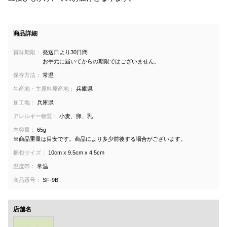
商品詳細
賞味期限：
発送日より30日間
お手元に届いてからの期限ではございません。
保存方法：
常温
生産地・主原料原産地：
兵庫県
加工地：
兵庫県
アレルギー物質：
小麦、卵、乳
内容量：
65g
※商品重量は目安です。商品により多少前後する場合がございます。
梱包サイズ：
10cm x 9.5cm x 4.5cm
温度帯：
常温
商品番号：
SF-9B
店舗名