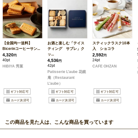
【全国均一送料】
お酒と楽しむ「テイス
スティックラスク10本
Bicerinコーヒーサン...
ティング サブレ」ク
入 ショコラ
ッ...
4,320
2,592
円
円
40pt
4,536
24pt
円
42pt
HIBIYA 秀菓
CAFE OHZAN
Patisserie L’aube 花鏡
庵（Restaurant
L’aube）
この商品を見た人は、こんな商品を買っています