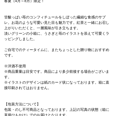
春夏（4月～8月）限定！
甘酸っぱい苺のコンフィチュールをしぼった繊細な食感のサブ
レ。お花のような可愛い見た目も魅力です。紅茶と一緒にお召し
上がりいただくと、一層風味が引き立ちます。
淡いグリーンの小箱に、うさぎと苺のイラストを添えて可愛くラ
ッピングしました。
ご自宅でのティータイムに、またちょっとした贈り物におすすめ
です。
※洋酒不使用
※商品重量は目安です。商品により多少前後する場合がございま
す。
※イラストのデザインは紙のカード状になっております。箱に直
接印刷されてはおりません。
【包装方法について】
包装・のし不可商品となっております。上記の写真の状態（箱に
直接ひもかけ）でのお届けとなります。