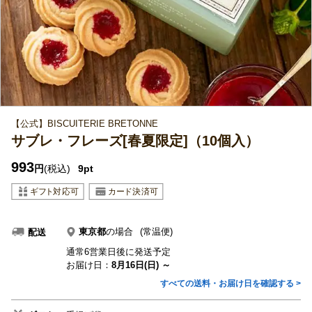
【公式】BISCUITERIE BRETONNE
サブレ・フレーズ[春夏限定]（10個入）
993
円
(税込)
9pt
東京都
の場合
(常温便)
配送
通常6営業日後に発送予定
お届け日：
8月16日(日) ～
すべての送料・お届け日を確認する >