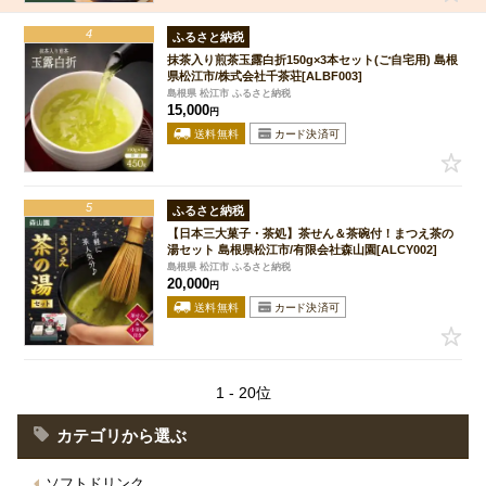
4
ふるさと納税
抹茶入り煎茶玉露白折150g×3本セット(ご自宅用) 島根
県松江市/株式会社千茶荘[ALBF003]
島根県 松江市 ふるさと納税
15,000
円
5
ふるさと納税
【日本三大菓子・茶処】茶せん＆茶碗付！まつえ茶の
湯セット 島根県松江市/有限会社森山園[ALCY002]
島根県 松江市 ふるさと納税
20,000
円
1 - 20位
カテゴリから選ぶ
ソフトドリンク